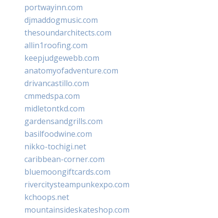
portwayinn.com
djmaddogmusic.com
thesoundarchitects.com
allin1roofing.com
keepjudgewebb.com
anatomyofadventure.com
drivancastillo.com
cmmedspa.com
midletontkd.com
gardensandgrills.com
basilfoodwine.com
nikko-tochigi.net
caribbean-corner.com
bluemoongiftcards.com
rivercitysteampunkexpo.com
kchoops.net
mountainsideskateshop.com