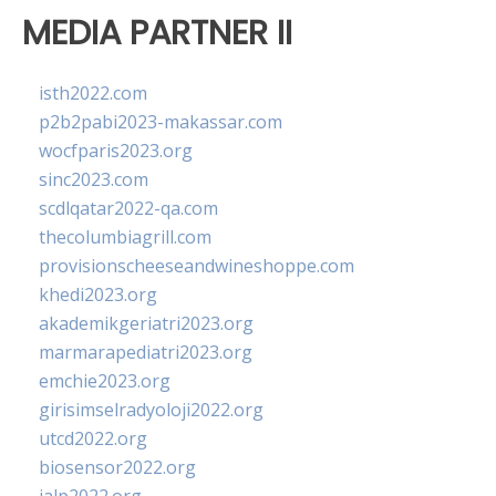
MEDIA PARTNER II
isth2022.com
p2b2pabi2023-makassar.com
wocfparis2023.org
sinc2023.com
scdlqatar2022-qa.com
thecolumbiagrill.com
provisionscheeseandwineshoppe.com
khedi2023.org
akademikgeriatri2023.org
marmarapediatri2023.org
emchie2023.org
girisimselradyoloji2022.org
utcd2022.org
biosensor2022.org