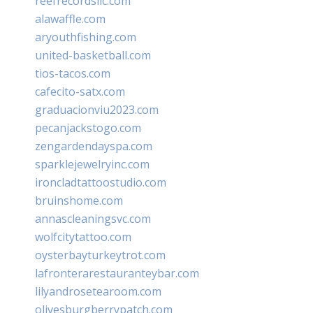
reefrecordsllc.com
alawaffle.com
aryouthfishing.com
united-basketball.com
tios-tacos.com
cafecito-satx.com
graduacionviu2023.com
pecanjackstogo.com
zengardendayspa.com
sparklejewelryinc.com
ironcladtattoostudio.com
bruinshome.com
annascleaningsvc.com
wolfcitytattoo.com
oysterbayturkeytrot.com
lafronterarestauranteybar.com
lilyandrosetearoom.com
olivesburgberrypatch.com