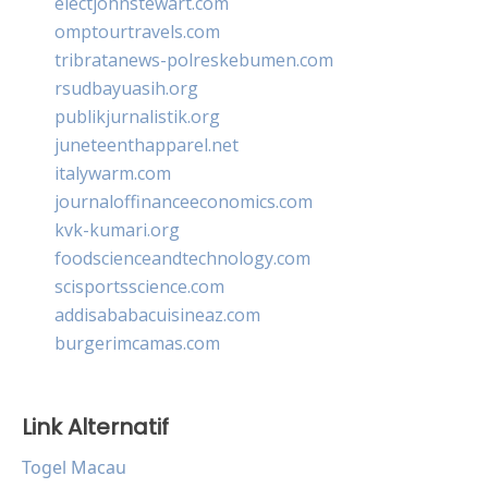
electjohnstewart.com
omptourtravels.com
tribratanews-polreskebumen.com
rsudbayuasih.org
publikjurnalistik.org
juneteenthapparel.net
italywarm.com
journaloffinanceeconomics.com
kvk-kumari.org
foodscienceandtechnology.com
scisportsscience.com
addisababacuisineaz.com
burgerimcamas.com
Link Alternatif
Togel Macau