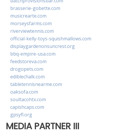
batchprovisionsbar.com
brasserie-gobette.com
musicrearte.com
morseysfarms.com
riverviewtennis.com
official-kelly-toys-squishmallows.com
displaygardenonsuncrest.org
bbq-empire-usa.com
feedstoreva.com
drogopets.com
ediblechalk.com
tabletennisnearme.com
oaksofa.com
soultacohtx.com
capishcaps.com
gpsyfl.org
MEDIA PARTNER III