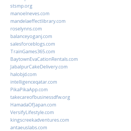
stsmp.org
manoelneves.com
mandelaeffectlibrary.com
roselynns.com
balanceyoganj.com
salesforceblogs.com
TrainGames365.com
BaytownEvaCationRentals.com
JabalpurCakeDelivery.com
halobjd.com
intelligenceqatar.com
PikaPikaApp.com
takecareofbusinessdfw.org
HamadaOfJapan.com
VersifyLifestyle.com
kingscreekadventures.com
antaeuslabs.com