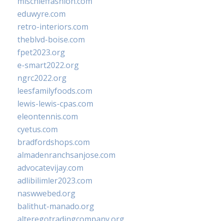
mischieffashion.com
eduwyre.com
retro-interiors.com
theblvd-boise.com
fpet2023.org
e-smart2022.org
ngrc2022.org
leesfamilyfoods.com
lewis-lewis-cpas.com
eleontennis.com
cyetus.com
bradfordshops.com
almadenranchsanjose.com
advocatevijay.com
adlibilimler2023.com
naswwebed.org
balithut-manado.org
alteregotradingcompany.org