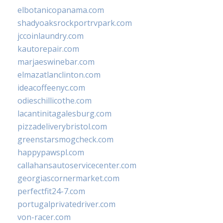
elbotanicopanama.com
shadyoaksrockportrvpark.com
jccoinlaundry.com
kautorepair.com
marjaeswinebar.com
elmazatlanclinton.com
ideacoffeenyc.com
odieschillicothe.com
lacantinitagalesburg.com
pizzadeliverybristol.com
greenstarsmogcheck.com
happypawspl.com
callahansautoservicecenter.com
georgiascornermarket.com
perfectfit24-7.com
portugalprivatedriver.com
von-racer.com