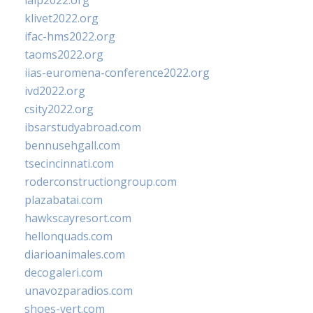
ialp2022.org
klivet2022.org
ifac-hms2022.org
taoms2022.org
iias-euromena-conference2022.org
ivd2022.org
csity2022.org
ibsarstudyabroad.com
bennusehgall.com
tsecincinnati.com
roderconstructiongroup.com
plazabatai.com
hawkscayresort.com
hellonquads.com
diarioanimales.com
decogaleri.com
unavozparadios.com
shoes-vert.com