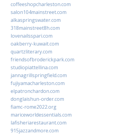
coffeeshopcharleston.com
salon104mainstreet.com
alkaspringswater.com
318mainstreet8h.com
lovenailsspari.com
oakberry-kuwait.com
quartzliterary.com
friendsofbroderickpark.com
studiopiattellina.com
jannagrillspringfield.com
fujiyamacharleston.com
elpatronchardon.com
donglaishun-order.com
fiamc-rome2022.org
mariceworldessentials.com
lafisheriarestaurant.com
915jazzandmore.com