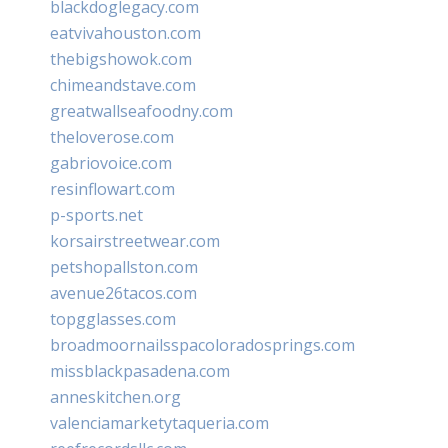
blackdoglegacy.com
eatvivahouston.com
thebigshowok.com
chimeandstave.com
greatwallseafoodny.com
theloverose.com
gabriovoice.com
resinflowart.com
p-sports.net
korsairstreetwear.com
petshopallston.com
avenue26tacos.com
topgglasses.com
broadmoornailsspacoloradosprings.com
missblackpasadena.com
anneskitchen.org
valenciamarketytaqueria.com