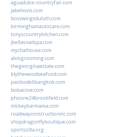
aguadulce-countryfair.com
jakehovis.com
bosswingsduluth.com
birminghamautocare.com
tonyscountrykitchen.com
jbellasnailspa.com
mychaihouse.com
alvisgrooming.com
thegeorginaestate.com
blythewoodseafood.com
paolosdelibangkok.com
bobacove.com
phoone24brookfield.com
mickeybarmama.com
roadwayconstructioninc.com
shopdragonflyboutique.com
sportszilla.org