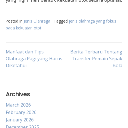
yang ingin membentuk kekuatan otot secara optimal.
Posted in
Jenis Olahraga
Tagged
jenis olahraga yang fokus
pada kekuatan otot
Post
Manfaat dan Tips
Berita Terbaru Tentang
Olahraga Pagi yang Harus
Transfer Pemain Sepak
Diketahui
Bola
navigation
Archives
March 2026
February 2026
January 2026
December 2025