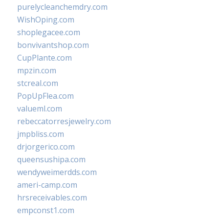
purelycleanchemdry.com
WishOping.com
shoplegacee.com
bonvivantshop.com
CupPlante.com
mpzin.com
stcreal.com
PopUpFlea.com
valueml.com
rebeccatorresjewelry.com
jmpbliss.com
drjorgerico.com
queensushipa.com
wendyweimerdds.com
ameri-camp.com
hrsreceivables.com
empconst1.com