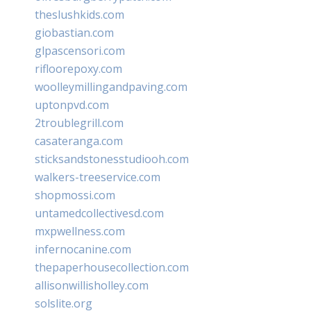
theslushkids.com
giobastian.com
glpascensori.com
rifloorepoxy.com
woolleymillingandpaving.com
uptonpvd.com
2troublegrill.com
casateranga.com
sticksandstonesstudiooh.com
walkers-treeservice.com
shopmossi.com
untamedcollectivesd.com
mxpwellness.com
infernocanine.com
thepaperhousecollection.com
allisonwillisholley.com
solslite.org