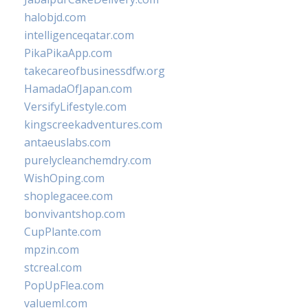
halobjd.com
intelligenceqatar.com
PikaPikaApp.com
takecareofbusinessdfw.org
HamadaOfJapan.com
VersifyLifestyle.com
kingscreekadventures.com
antaeuslabs.com
purelycleanchemdry.com
WishOping.com
shoplegacee.com
bonvivantshop.com
CupPlante.com
mpzin.com
stcreal.com
PopUpFlea.com
valueml.com