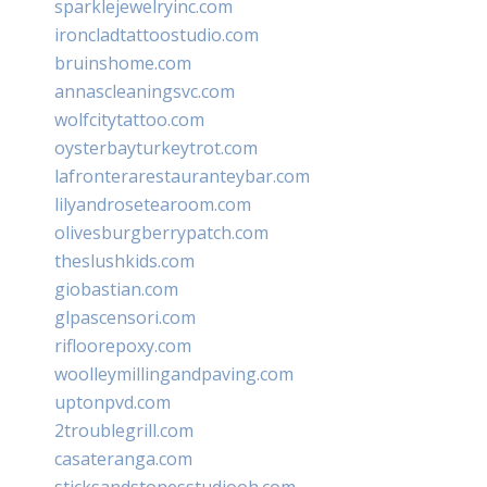
sparklejewelryinc.com
ironcladtattoostudio.com
bruinshome.com
annascleaningsvc.com
wolfcitytattoo.com
oysterbayturkeytrot.com
lafronterarestauranteybar.com
lilyandrosetearoom.com
olivesburgberrypatch.com
theslushkids.com
giobastian.com
glpascensori.com
rifloorepoxy.com
woolleymillingandpaving.com
uptonpvd.com
2troublegrill.com
casateranga.com
sticksandstonesstudiooh.com