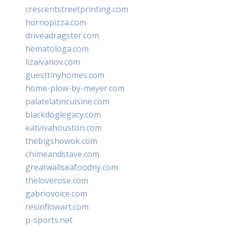
crescentstreetprinting.com
hornopizza.com
driveadragster.com
hematologa.com
lizaivanov.com
guesttinyhomes.com
home-plow-by-meyer.com
palatelatincuisine.com
blackdoglegacy.com
eatvivahouston.com
thebigshowok.com
chimeandstave.com
greatwallseafoodny.com
theloverose.com
gabriovoice.com
resinflowart.com
p-sports.net