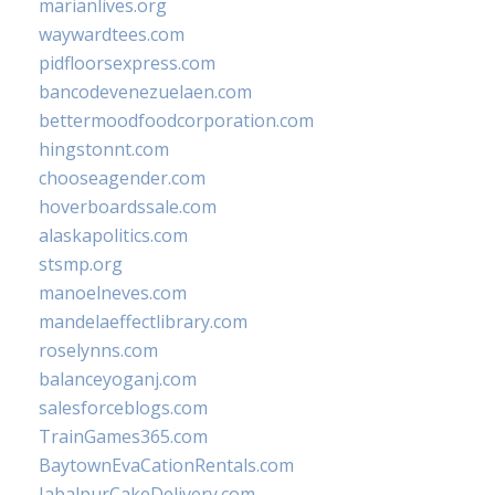
marianlives.org
waywardtees.com
pidfloorsexpress.com
bancodevenezuelaen.com
bettermoodfoodcorporation.com
hingstonnt.com
chooseagender.com
hoverboardssale.com
alaskapolitics.com
stsmp.org
manoelneves.com
mandelaeffectlibrary.com
roselynns.com
balanceyoganj.com
salesforceblogs.com
TrainGames365.com
BaytownEvaCationRentals.com
JabalpurCakeDelivery.com