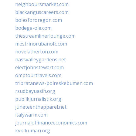
neighboursmarket.com
blackanguscareers.com
bolesfororegon.com
bodega-ole.com
thestreamlinerlounge.com
mestrinorubanofc.com
novelatherton.com
nassvalleygardens.net
electjohnstewart.com
omptourtravels.com
tribratanews-polreskebumen.com
rsudbayuasih.org
publikjurnalistik.org
juneteenthapparel.net
italywarm.com
journaloffinanceeconomics.com
kvk-kumari.org