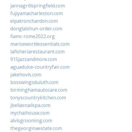
jannagrillspringfield.com
fujiyamacharleston.com
elpatronchardon.com
donglaishun-order.com
fiamc-rome2022.org
mariceworldessentials.com
lafisheriarestaurant.com
915jazzandmore.com
aguadulce-countryfair.com
jakehovis.com
bosswingsduluth.com
birminghamautocare.com
tonyscountrykitchen.com
jbellasnailspa.com
mychaihouse.com
alvisgrooming.com
thegeorginaestate.com