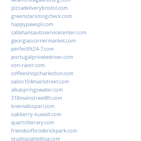
pizzadeliverybristol.com
greenstarsmogcheck.com
happypawspl.com
callahansautoservicecenter.com
georgiascornermarket.com
perfectfit24-7.com
portugalprivatedriver.com
von-racer.com
coffeeshopcharleston.com
salon104mainstreet.com
alkaspringswater.com
318mainstreet8h.com
lovenailsspari.com
oakberry-kuwait.com
quartzliterary.com
friendsofbroderickpark.com
studiopiattellina.com