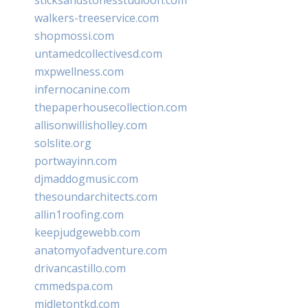
walkers-treeservice.com
shopmossi.com
untamedcollectivesd.com
mxpwellness.com
infernocanine.com
thepaperhousecollection.com
allisonwillisholley.com
solslite.org
portwayinn.com
djmaddogmusic.com
thesoundarchitects.com
allin1roofing.com
keepjudgewebb.com
anatomyofadventure.com
drivancastillo.com
cmmedspa.com
midletontkd.com