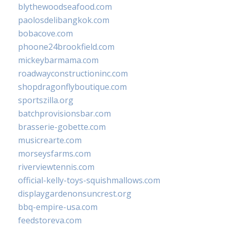
blythewoodseafood.com
paolosdelibangkok.com
bobacove.com
phoone24brookfield.com
mickeybarmama.com
roadwayconstructioninc.com
shopdragonflyboutique.com
sportszilla.org
batchprovisionsbar.com
brasserie-gobette.com
musicrearte.com
morseysfarms.com
riverviewtennis.com
official-kelly-toys-squishmallows.com
displaygardenonsuncrest.org
bbq-empire-usa.com
feedstoreva.com