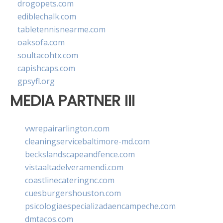
drogopets.com
ediblechalk.com
tabletennisnearme.com
oaksofa.com
soultacohtx.com
capishcaps.com
gpsyfl.org
MEDIA PARTNER III
vwrepairarlington.com
cleaningservicebaltimore-md.com
beckslandscapeandfence.com
vistaaltadelveramendi.com
coastlinecateringnc.com
cuesburgershouston.com
psicologiaespecializadaencampeche.com
dmtacos.com