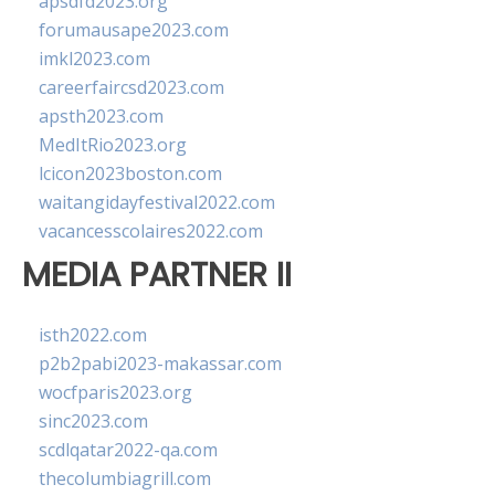
apsdfd2023.org
forumausape2023.com
imkl2023.com
careerfaircsd2023.com
apsth2023.com
MedItRio2023.org
lcicon2023boston.com
waitangidayfestival2022.com
vacancesscolaires2022.com
MEDIA PARTNER II
isth2022.com
p2b2pabi2023-makassar.com
wocfparis2023.org
sinc2023.com
scdlqatar2022-qa.com
thecolumbiagrill.com