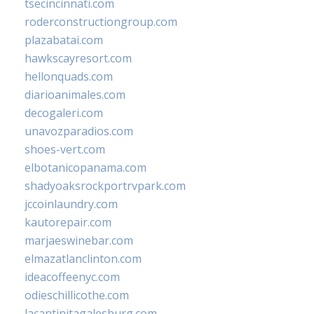
tsecincinnati.com
roderconstructiongroup.com
plazabatai.com
hawkscayresort.com
hellonquads.com
diarioanimales.com
decogaleri.com
unavozparadios.com
shoes-vert.com
elbotanicopanama.com
shadyoaksrockportrvpark.com
jccoinlaundry.com
kautorepair.com
marjaeswinebar.com
elmazatlanclinton.com
ideacoffeenyc.com
odieschillicothe.com
lacantinitagalesburg.com