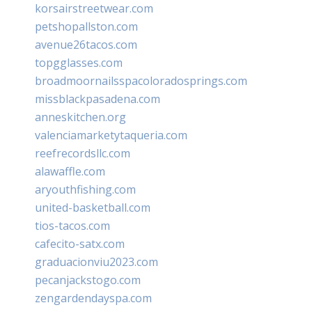
korsairstreetwear.com
petshopallston.com
avenue26tacos.com
topgglasses.com
broadmoornailsspacoloradosprings.com
missblackpasadena.com
anneskitchen.org
valenciamarketytaqueria.com
reefrecordsllc.com
alawaffle.com
aryouthfishing.com
united-basketball.com
tios-tacos.com
cafecito-satx.com
graduacionviu2023.com
pecanjackstogo.com
zengardendayspa.com