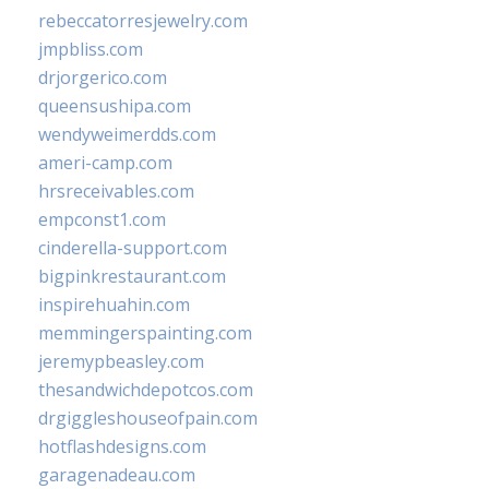
rebeccatorresjewelry.com
jmpbliss.com
drjorgerico.com
queensushipa.com
wendyweimerdds.com
ameri-camp.com
hrsreceivables.com
empconst1.com
cinderella-support.com
bigpinkrestaurant.com
inspirehuahin.com
memmingerspainting.com
jeremypbeasley.com
thesandwichdepotcos.com
drgiggleshouseofpain.com
hotflashdesigns.com
garagenadeau.com