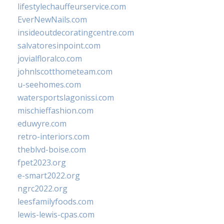
lifestylechauffeurservice.com
EverNewNails.com
insideoutdecoratingcentre.com
salvatoresinpoint.com
jovialfloralco.com
johnlscotthometeam.com
u-seehomes.com
watersportslagonissi.com
mischieffashion.com
eduwyre.com
retro-interiors.com
theblvd-boise.com
fpet2023.org
e-smart2022.org
ngrc2022.org
leesfamilyfoods.com
lewis-lewis-cpas.com