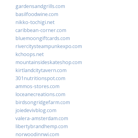
gardensandgrills.com
basilfoodwine.com
nikko-tochigi.net
caribbean-corner.com
bluemoongiftcards.com
rivercitysteampunkexpo.com
kchoops.net
mountainsideskateshop.com
kirtlandcitytavern.com
301nutritionspot.com
ammos-stores.com
loceanecreations.com
birdsongridgefarm.com
joiedevivblog.com
valera-amsterdam.com
libertybrandhemp.com
norwoodinnwi.com