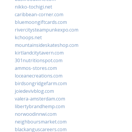
nikko-tochigi.net
caribbean-corner.com
bluemoongiftcards.com
rivercitysteampunkexpo.com
kchoops.net
mountainsideskateshop.com
kirtlandcitytavern.com
301nutritionspot.com
ammos-stores.com
loceanecreations.com
birdsongridgefarm.com
joiedevivblog.com
valera-amsterdam.com
libertybrandhemp.com
norwoodinnwi.com
neighboursmarket.com
blackanguscareers.com