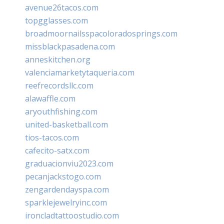
avenue26tacos.com
topgglasses.com
broadmoornailsspacoloradosprings.com
missblackpasadena.com
anneskitchen.org
valenciamarketytaqueria.com
reefrecordsllc.com
alawaffle.com
aryouthfishing.com
united-basketball.com
tios-tacos.com
cafecito-satx.com
graduacionviu2023.com
pecanjackstogo.com
zengardendayspa.com
sparklejewelryinc.com
ironcladtattoostudio.com