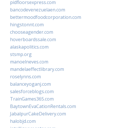
pidfloorsexpress.com
bancodevenezuelaen.com
bettermoodfoodcorporation.com
hingstonnt.com
chooseagender.com
hoverboardssale.com
alaskapolitics.com
stsmp.org
manoelneves.com
mandelaeffectlibrary.com
roselynns.com
balanceyoganj.com
salesforceblogs.com
TrainGames365.com
BaytownEvaCationRentals.com
JabalpurCakeDelivery.com
halobjd.com