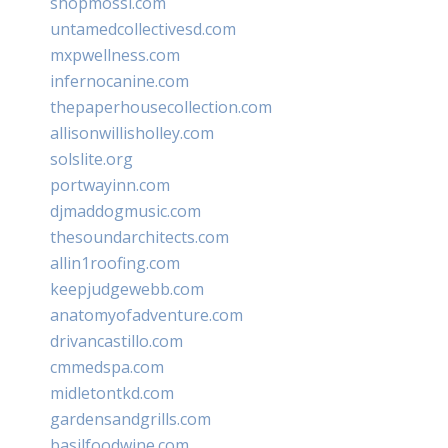
shopmossi.com
untamedcollectivesd.com
mxpwellness.com
infernocanine.com
thepaperhousecollection.com
allisonwillisholley.com
solslite.org
portwayinn.com
djmaddogmusic.com
thesoundarchitects.com
allin1roofing.com
keepjudgewebb.com
anatomyofadventure.com
drivancastillo.com
cmmedspa.com
midletontkd.com
gardensandgrills.com
basilfoodwine.com