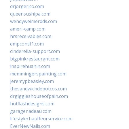
drjorgerico.com
queensushipa.com
wendyweimerdds.com
ameri-camp.com
hrsreceivables.com
empconst1.com
cinderella-support.com
bigpinkrestaurant.com
inspirehuahin.com
memmingerspainting.com
jeremypbeasley.com
thesandwichdepotcos.com
drgiggleshouseofpain.com
hotflashdesigns.com
garagenadeau.com
lifestylechauffeurservice.com
EverNewNails.com