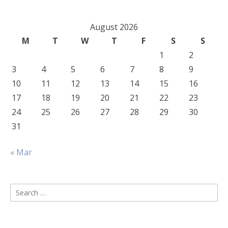
August 2026
M
T
W
T
F
S
S
1
2
3
4
5
6
7
8
9
10
11
12
13
14
15
16
17
18
19
20
21
22
23
24
25
26
27
28
29
30
31
« Mar
Search
for: