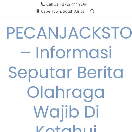
Skip
Call Us: +2782 444 YEAH
to
Cape Town, South Africa
content
PECANJACKST
– Informasi
Seputar Berita
Olahraga
Wajib Di
Ketahui