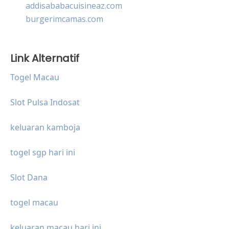
addisababacuisineaz.com
burgerimcamas.com
Link Alternatif
Togel Macau
Slot Pulsa Indosat
keluaran kamboja
togel sgp hari ini
Slot Dana
togel macau
keluaran macau hari ini