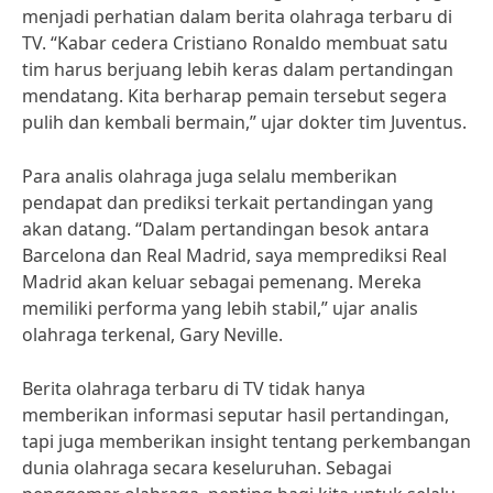
menjadi perhatian dalam berita olahraga terbaru di
TV. “Kabar cedera Cristiano Ronaldo membuat satu
tim harus berjuang lebih keras dalam pertandingan
mendatang. Kita berharap pemain tersebut segera
pulih dan kembali bermain,” ujar dokter tim Juventus.
Para analis olahraga juga selalu memberikan
pendapat dan prediksi terkait pertandingan yang
akan datang. “Dalam pertandingan besok antara
Barcelona dan Real Madrid, saya memprediksi Real
Madrid akan keluar sebagai pemenang. Mereka
memiliki performa yang lebih stabil,” ujar analis
olahraga terkenal, Gary Neville.
Berita olahraga terbaru di TV tidak hanya
memberikan informasi seputar hasil pertandingan,
tapi juga memberikan insight tentang perkembangan
dunia olahraga secara keseluruhan. Sebagai