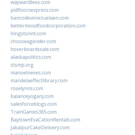
waywardtees.com
pidfloorsexpress.com
bancodevenezuelaen.com
bettermoodfoodcorporation.com
hingstonnt.com
chooseagender.com
hoverboardssale.com
alaskapolitics.com
stsmp.org
manoelneves.com
mandelaeffectlibrary.com
roselynns.com
balanceyoganj.com
salesforceblogs.com
TrainGames365.com
BaytownEvaCationRentals.com
JabalpurCakeDelivery.com