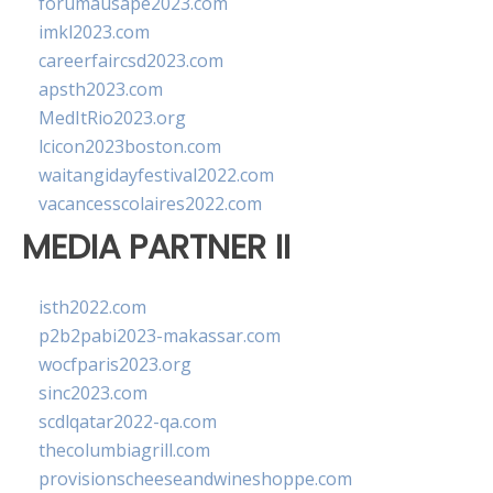
forumausape2023.com
imkl2023.com
careerfaircsd2023.com
apsth2023.com
MedItRio2023.org
lcicon2023boston.com
waitangidayfestival2022.com
vacancesscolaires2022.com
MEDIA PARTNER II
isth2022.com
p2b2pabi2023-makassar.com
wocfparis2023.org
sinc2023.com
scdlqatar2022-qa.com
thecolumbiagrill.com
provisionscheeseandwineshoppe.com