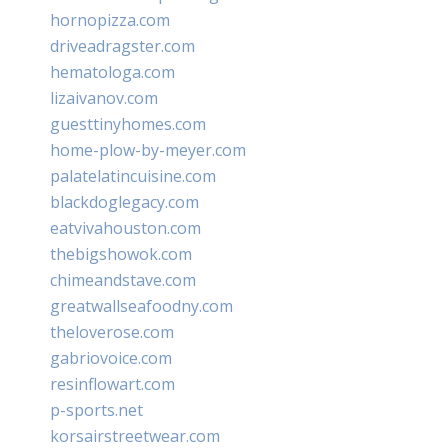
hornopizza.com
driveadragster.com
hematologa.com
lizaivanov.com
guesttinyhomes.com
home-plow-by-meyer.com
palatelatincuisine.com
blackdoglegacy.com
eatvivahouston.com
thebigshowok.com
chimeandstave.com
greatwallseafoodny.com
theloverose.com
gabriovoice.com
resinflowart.com
p-sports.net
korsairstreetwear.com