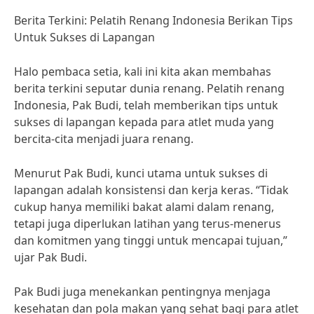
Berita Terkini: Pelatih Renang Indonesia Berikan Tips
Untuk Sukses di Lapangan
Halo pembaca setia, kali ini kita akan membahas
berita terkini seputar dunia renang. Pelatih renang
Indonesia, Pak Budi, telah memberikan tips untuk
sukses di lapangan kepada para atlet muda yang
bercita-cita menjadi juara renang.
Menurut Pak Budi, kunci utama untuk sukses di
lapangan adalah konsistensi dan kerja keras. “Tidak
cukup hanya memiliki bakat alami dalam renang,
tetapi juga diperlukan latihan yang terus-menerus
dan komitmen yang tinggi untuk mencapai tujuan,”
ujar Pak Budi.
Pak Budi juga menekankan pentingnya menjaga
kesehatan dan pola makan yang sehat bagi para atlet