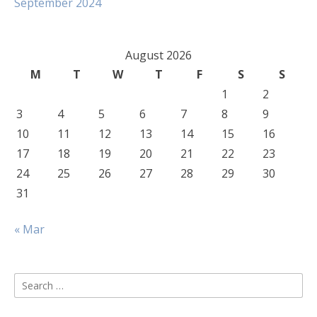
September 2024
August 2026
M
T
W
T
F
S
S
1
2
3
4
5
6
7
8
9
10
11
12
13
14
15
16
17
18
19
20
21
22
23
24
25
26
27
28
29
30
31
« Mar
Search
for: