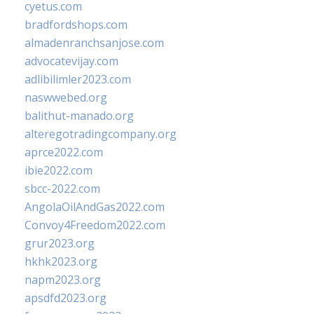
cyetus.com
bradfordshops.com
almadenranchsanjose.com
advocatevijay.com
adlibilimler2023.com
naswwebed.org
balithut-manado.org
alteregotradingcompany.org
aprce2022.com
ibie2022.com
sbcc-2022.com
AngolaOilAndGas2022.com
Convoy4Freedom2022.com
grur2023.org
hkhk2023.org
napm2023.org
apsdfd2023.org