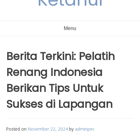
Menu
Berita Terkini: Pelatih
Renang Indonesia
Berikan Tips Untuk
Sukses di Lapangan
Posted on
November 22, 2024
by
adminpec