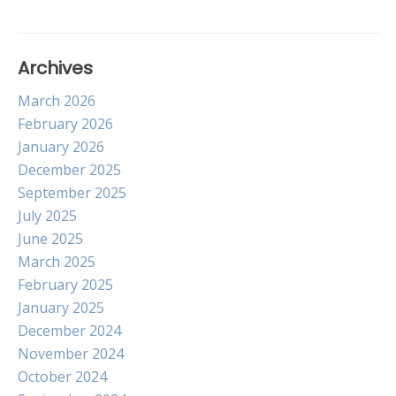
Archives
March 2026
February 2026
January 2026
December 2025
September 2025
July 2025
June 2025
March 2025
February 2025
January 2025
December 2024
November 2024
October 2024