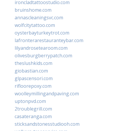
ironcladtattoostudio.com
bruinshome.com
annascleaningsvc.com
wolfcitytattoo.com
oysterbayturkeytrot.com
lafronterarestauranteybar.com
lilyandrosetearoom.com
olivesburgberrypatch.com
theslushkids.com
giobastian.com
glpascensori.com
rifloorepoxy.com
woolleymillingandpaving.com
uptonpvd.com
2troublegrill.com
casateranga.com
sticksandstonesstudiooh.com