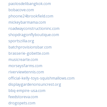
paolosdelibangkok.com
bobacove.com
phoone24brookfield.com
mickeybarmama.com
roadwayconstructioninc.com
shopdragonflyboutique.com
sportszilla.org
batchprovisionsbar.com
brasserie-gobette.com
musicrearte.com
morseysfarms.com
riverviewtennis.com
official-kelly-toys-squishmallows.com
displaygardenonsuncrest.org
bbq-empire-usa.com
feedstoreva.com
drogopets.com