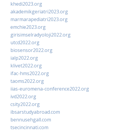
khedi2023.org
akademikgeriatri2023.org
marmarapediatri2023.org
emchie2023.org
girisimselradyoloji2022.org
utcd2022.org
biosensor2022.org
ialp2022.org
klivet2022.org
ifac-hms2022.org
taoms2022.org
iias-euromena-conference2022.org
ivd2022.org
csity2022.org
ibsarstudyabroad.com
bennusehgall.com
tsecincinnati.com