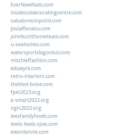
EverNewNails.com
insideoutdecoratingcentre.com
salvatoresinpoint.com
jovialfloralco.com
johnlscotthometeam.com
u-seehomes.com
watersportslagonissi.com
mischieffashion.com
eduwyre.com
retro-interiors.com
theblvd-boise.com
fpet2023.org
e-smart2022.org
ngrc2022.org
leesfamilyfoods.com
lewis-lewis-cpas.com
eleontennis.com