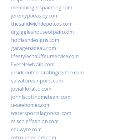
memmingerspainting.com
jeremypbeasley.com
thesandwichdepotcos.com
drgiggleshouseofpain.com
hotflashdesigns.com
garagenadeau.com
lifestylechauffeurservice.com
EverNewNails.com
insideoutdecoratingcentre.com
salvatoresinpoint.com
jovialfloralco.com
johnlscotthometeam.com
u-seehomes.com
watersportslagonissi.com
mischieffashion.com
eduwyre.com
retro-interiors.com