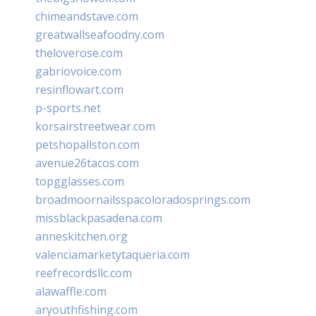
chimeandstave.com
greatwallseafoodny.com
theloverose.com
gabriovoice.com
resinflowart.com
p-sports.net
korsairstreetwear.com
petshopallston.com
avenue26tacos.com
topgglasses.com
broadmoornailsspacoloradosprings.com
missblackpasadena.com
anneskitchen.org
valenciamarketytaqueria.com
reefrecordsllc.com
alawaffle.com
aryouthfishing.com