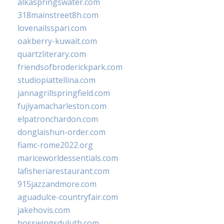
alkaspringswater.com
318mainstreet8h.com
lovenailsspari.com
oakberry-kuwait.com
quartzliterary.com
friendsofbroderickpark.com
studiopiattellina.com
jannagrillspringfield.com
fujiyamacharleston.com
elpatronchardon.com
donglaishun-order.com
fiamc-rome2022.org
mariceworldessentials.com
lafisheriarestaurant.com
915jazzandmore.com
aguadulce-countryfair.com
jakehovis.com
bosswingsduluth.com