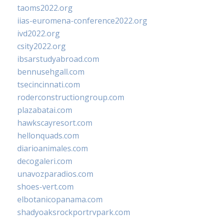
taoms2022.org
iias-euromena-conference2022.org
ivd2022.org
csity2022.org
ibsarstudyabroad.com
bennusehgall.com
tsecincinnati.com
roderconstructiongroup.com
plazabatai.com
hawkscayresort.com
hellonquads.com
diarioanimales.com
decogaleri.com
unavozparadios.com
shoes-vert.com
elbotanicopanama.com
shadyoaksrockportrvpark.com