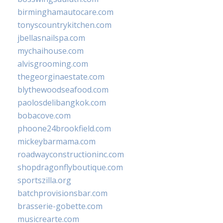
birminghamautocare.com
tonyscountrykitchen.com
jbellasnailspa.com
mychaihouse.com
alvisgrooming.com
thegeorginaestate.com
blythewoodseafood.com
paolosdelibangkok.com
bobacove.com
phoone24brookfield.com
mickeybarmama.com
roadwayconstructioninc.com
shopdragonflyboutique.com
sportszilla.org
batchprovisionsbar.com
brasserie-gobette.com
musicrearte.com