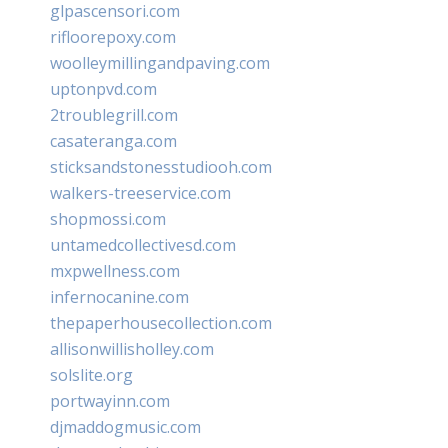
glpascensori.com
rifloorepoxy.com
woolleymillingandpaving.com
uptonpvd.com
2troublegrill.com
casateranga.com
sticksandstonesstudiooh.com
walkers-treeservice.com
shopmossi.com
untamedcollectivesd.com
mxpwellness.com
infernocanine.com
thepaperhousecollection.com
allisonwillisholley.com
solslite.org
portwayinn.com
djmaddogmusic.com