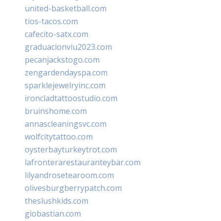
united-basketball.com
tios-tacos.com
cafecito-satx.com
graduacionviu2023.com
pecanjackstogo.com
zengardendayspa.com
sparklejewelryinc.com
ironcladtattoostudio.com
bruinshome.com
annascleaningsvc.com
wolfcitytattoo.com
oysterbayturkeytrot.com
lafronterarestauranteybar.com
lilyandrosetearoom.com
olivesburgberrypatch.com
theslushkids.com
giobastian.com