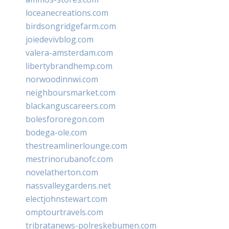
loceanecreations.com
birdsongridgefarm.com
joiedevivblog.com
valera-amsterdam.com
libertybrandhemp.com
norwoodinnwi.com
neighboursmarket.com
blackanguscareers.com
bolesfororegon.com
bodega-ole.com
thestreamlinerlounge.com
mestrinorubanofc.com
novelatherton.com
nassvalleygardens.net
electjohnstewart.com
omptourtravels.com
tribratanews-polreskebumen.com