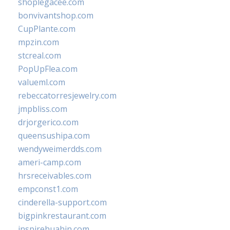
shoplegacee.com
bonvivantshop.com
CupPlante.com
mpzin.com
stcreal.com
PopUpFlea.com
valueml.com
rebeccatorresjewelry.com
jmpbliss.com
drjorgerico.com
queensushipa.com
wendyweimerdds.com
ameri-camp.com
hrsreceivables.com
empconst1.com
cinderella-support.com
bigpinkrestaurant.com
inspirehuahin.com