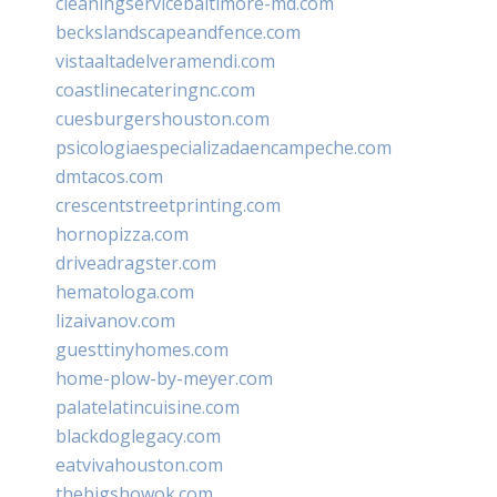
cleaningservicebaltimore-md.com
beckslandscapeandfence.com
vistaaltadelveramendi.com
coastlinecateringnc.com
cuesburgershouston.com
psicologiaespecializadaencampeche.com
dmtacos.com
crescentstreetprinting.com
hornopizza.com
driveadragster.com
hematologa.com
lizaivanov.com
guesttinyhomes.com
home-plow-by-meyer.com
palatelatincuisine.com
blackdoglegacy.com
eatvivahouston.com
thebigshowok.com