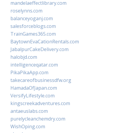
mandelaeffectlibrary.com
roselynns.com
balanceyoganj.com
salesforceblogs.com
TrainGames365.com
BaytownEvaCationRentals.com
JabalpurCakeDelivery.com
halobjd.com
intelligenceqatar.com
PikaPikaApp.com
takecareofbusinessdfw.org
HamadaOfJapan.com
VersifyLifestyle.com
kingscreekadventures.com
antaeuslabs.com
purelycleanchemdry.com
WishOping.com