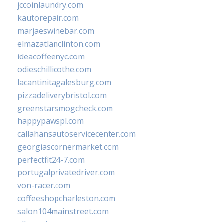
jccoinlaundry.com
kautorepair.com
marjaeswinebar.com
elmazatlanclinton.com
ideacoffeenyc.com
odieschillicothe.com
lacantinitagalesburg.com
pizzadeliverybristol.com
greenstarsmogcheck.com
happypawspl.com
callahansautoservicecenter.com
georgiascornermarket.com
perfectfit24-7.com
portugalprivatedriver.com
von-racer.com
coffeeshopcharleston.com
salon104mainstreet.com