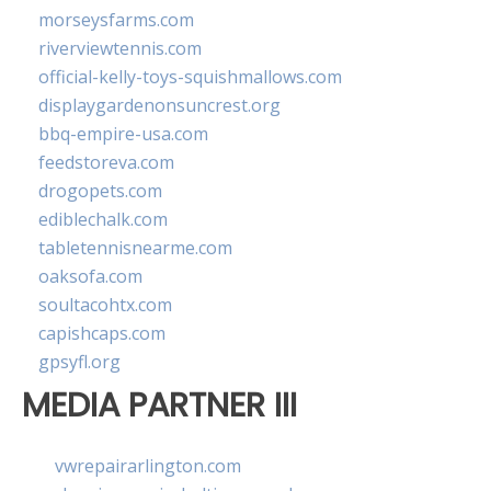
morseysfarms.com
riverviewtennis.com
official-kelly-toys-squishmallows.com
displaygardenonsuncrest.org
bbq-empire-usa.com
feedstoreva.com
drogopets.com
ediblechalk.com
tabletennisnearme.com
oaksofa.com
soultacohtx.com
capishcaps.com
gpsyfl.org
MEDIA PARTNER III
vwrepairarlington.com