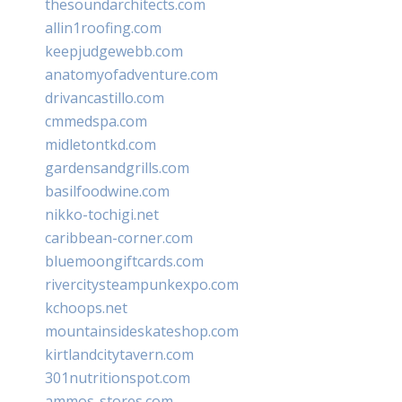
thesoundarchitects.com
allin1roofing.com
keepjudgewebb.com
anatomyofadventure.com
drivancastillo.com
cmmedspa.com
midletontkd.com
gardensandgrills.com
basilfoodwine.com
nikko-tochigi.net
caribbean-corner.com
bluemoongiftcards.com
rivercitysteampunkexpo.com
kchoops.net
mountainsideskateshop.com
kirtlandcitytavern.com
301nutritionspot.com
ammos-stores.com