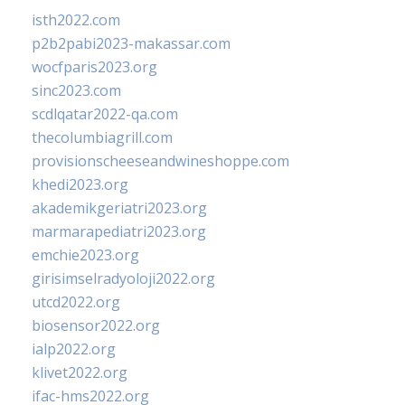
isth2022.com
p2b2pabi2023-makassar.com
wocfparis2023.org
sinc2023.com
scdlqatar2022-qa.com
thecolumbiagrill.com
provisionscheeseandwineshoppe.com
khedi2023.org
akademikgeriatri2023.org
marmarapediatri2023.org
emchie2023.org
girisimselradyoloji2022.org
utcd2022.org
biosensor2022.org
ialp2022.org
klivet2022.org
ifac-hms2022.org