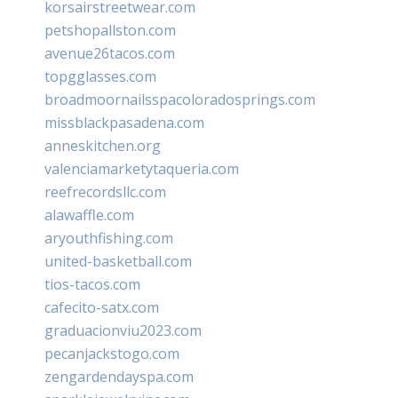
korsairstreetwear.com
petshopallston.com
avenue26tacos.com
topgglasses.com
broadmoornailsspacoloradosprings.com
missblackpasadena.com
anneskitchen.org
valenciamarketytaqueria.com
reefrecordsllc.com
alawaffle.com
aryouthfishing.com
united-basketball.com
tios-tacos.com
cafecito-satx.com
graduacionviu2023.com
pecanjackstogo.com
zengardendayspa.com