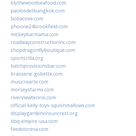
blythewoodseafood.com
paolosdelibangkok.com
bobacove.com
phoone24brookfield.com
mickeybarmama.com
roadwayconstructioninc.com
shopdragonflyboutique.com
sportszilla.org
batchprovisionsbar.com
brasserie-gobette.com
musicrearte.com
morseysfarms.com
riverviewtennis.com
official-kelly-toys-squishmallows.com
displaygardenonsuncrest.org
bbq-empire-usa.com
feedstoreva.com