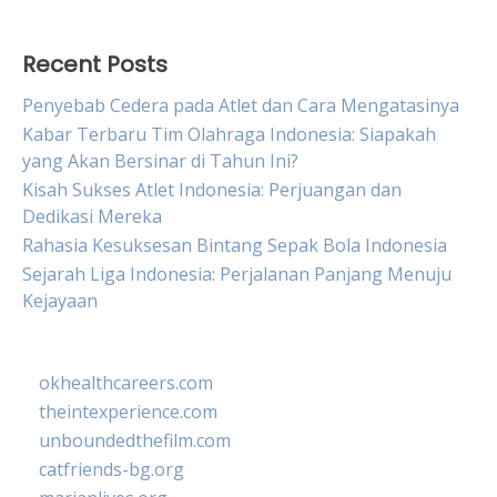
Recent Posts
Penyebab Cedera pada Atlet dan Cara Mengatasinya
Kabar Terbaru Tim Olahraga Indonesia: Siapakah
yang Akan Bersinar di Tahun Ini?
Kisah Sukses Atlet Indonesia: Perjuangan dan
Dedikasi Mereka
Rahasia Kesuksesan Bintang Sepak Bola Indonesia
Sejarah Liga Indonesia: Perjalanan Panjang Menuju
Kejayaan
okhealthcareers.com
theintexperience.com
unboundedthefilm.com
catfriends-bg.org