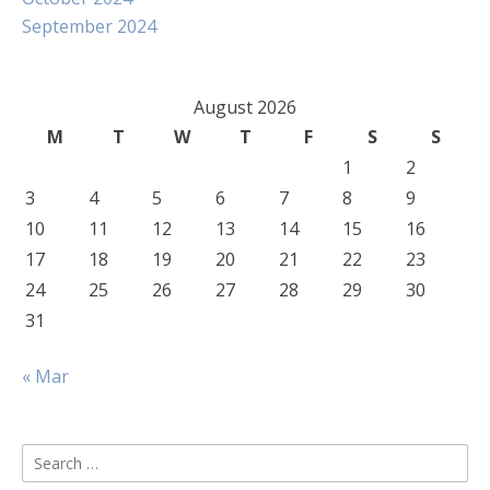
September 2024
August 2026
M
T
W
T
F
S
S
1
2
3
4
5
6
7
8
9
10
11
12
13
14
15
16
17
18
19
20
21
22
23
24
25
26
27
28
29
30
31
« Mar
Search
for: