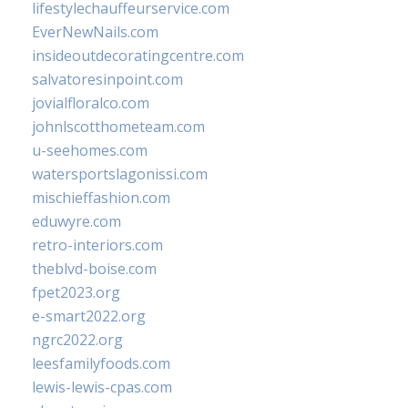
lifestylechauffeurservice.com
EverNewNails.com
insideoutdecoratingcentre.com
salvatoresinpoint.com
jovialfloralco.com
johnlscotthometeam.com
u-seehomes.com
watersportslagonissi.com
mischieffashion.com
eduwyre.com
retro-interiors.com
theblvd-boise.com
fpet2023.org
e-smart2022.org
ngrc2022.org
leesfamilyfoods.com
lewis-lewis-cpas.com