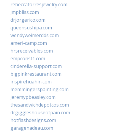
rebeccatorresjewelry.com
jmpbliss.com
drjorgerico.com
queensushipa.com
wendyweimerdds.com
ameri-camp.com
hrsreceivables.com
empconst1.com
cinderella-support.com
bigpinkrestaurant.com
inspirehuahin.com
memmingerspainting.com
jeremypbeasley.com
thesandwichdepotcos.com
drgiggleshouseofpain.com
hotflashdesigns.com
garagenadeau.com