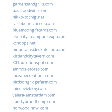
gardensandgrills.com
basilfoodwine.com
nikko-tochigi.net
caribbean-corner.com
bluemoongiftcards.com
rivercitysteampunkexpo.com
kchoops.net
mountainsideskateshop.com
kirtlandcitytavern.com
301nutritionspot.com
ammos-stores.com
loceanecreations.com
birdsongridgefarm.com
joiedevivblog.com
valera-amsterdam.com
libertybrandhemp.com
norwoodinnwi.com