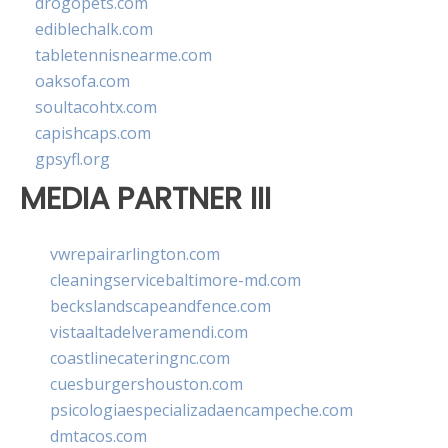
drogopets.com
ediblechalk.com
tabletennisnearme.com
oaksofa.com
soultacohtx.com
capishcaps.com
gpsyfl.org
MEDIA PARTNER III
vwrepairarlington.com
cleaningservicebaltimore-md.com
beckslandscapeandfence.com
vistaaltadelveramendi.com
coastlinecateringnc.com
cuesburgershouston.com
psicologiaespecializadaencampeche.com
dmtacos.com