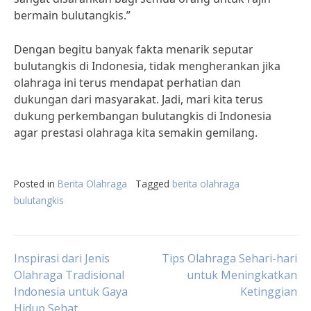
bermain bulutangkis.”
Dengan begitu banyak fakta menarik seputar
bulutangkis di Indonesia, tidak mengherankan jika
olahraga ini terus mendapat perhatian dan
dukungan dari masyarakat. Jadi, mari kita terus
dukung perkembangan bulutangkis di Indonesia
agar prestasi olahraga kita semakin gemilang.
Posted in
Berita Olahraga
Tagged
berita olahraga
bulutangkis
Post
Inspirasi dari Jenis
Tips Olahraga Sehari-hari
Olahraga Tradisional
untuk Meningkatkan
Indonesia untuk Gaya
Ketinggian
navigation
Hidup Sehat