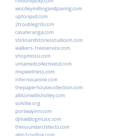
rifloorepoxy.com
woolleymillingandpaving.com
uptonpvd.com
2troublegrill.com
casateranga.com
sticksandstonesstudiooh.com
walkers-treeservice.com
shopmossi.com
untamedcollectivesd.com
mxpwellness.com
infernocanine.com
thepaperhousecollection.com
allisonwillisholley.com
solslite.org
portwayinn.com
djmaddogmusic.com
thesoundarchitects.com
allin1roofing.com