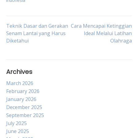
indonesia
Post
Teknik Dasar dan Gerakan
Cara Mencapai Ketinggian
Senam Lantai yang Harus
Ideal Melalui Latihan
Diketahui
Olahraga
navigation
Archives
March 2026
February 2026
January 2026
December 2025
September 2025
July 2025
June 2025