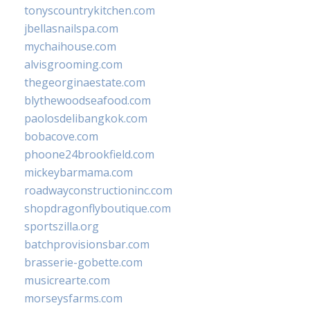
tonyscountrykitchen.com
jbellasnailspa.com
mychaihouse.com
alvisgrooming.com
thegeorginaestate.com
blythewoodseafood.com
paolosdelibangkok.com
bobacove.com
phoone24brookfield.com
mickeybarmama.com
roadwayconstructioninc.com
shopdragonflyboutique.com
sportszilla.org
batchprovisionsbar.com
brasserie-gobette.com
musicrearte.com
morseysfarms.com