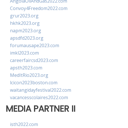
AngolaOilAndGas2022.com
Convoy4Freedom2022.com
grur2023.org
hkhk2023.org
napm2023.org
apsdfd2023.org
forumausape2023.com
imkl2023.com
careerfaircsd2023.com
apsth2023.com
MedItRio2023.org
lcicon2023boston.com
waitangidayfestival2022.com
vacancesscolaires2022.com
MEDIA PARTNER II
isth2022.com