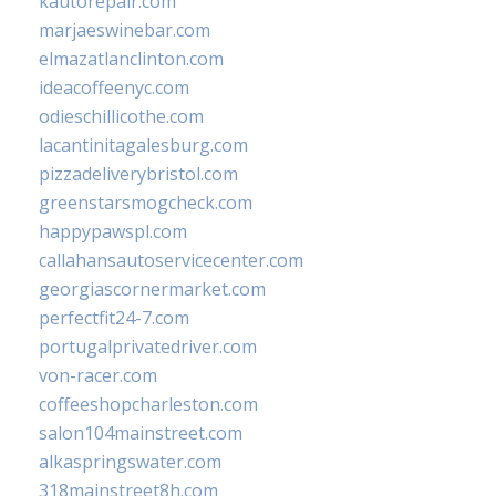
kautorepair.com
marjaeswinebar.com
elmazatlanclinton.com
ideacoffeenyc.com
odieschillicothe.com
lacantinitagalesburg.com
pizzadeliverybristol.com
greenstarsmogcheck.com
happypawspl.com
callahansautoservicecenter.com
georgiascornermarket.com
perfectfit24-7.com
portugalprivatedriver.com
von-racer.com
coffeeshopcharleston.com
salon104mainstreet.com
alkaspringswater.com
318mainstreet8h.com