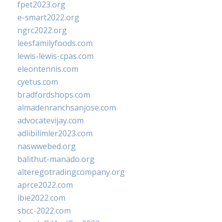
fpet2023.org
e-smart2022.org
ngrc2022.org
leesfamilyfoods.com
lewis-lewis-cpas.com
eleontennis.com
cyetus.com
bradfordshops.com
almadenranchsanjose.com
advocatevijay.com
adlibilimler2023.com
naswwebed.org
balithut-manado.org
alteregotradingcompany.org
aprce2022.com
ibie2022.com
sbcc-2022.com