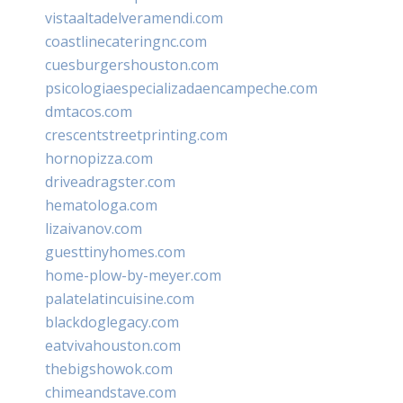
vistaaltadelveramendi.com
coastlinecateringnc.com
cuesburgershouston.com
psicologiaespecializadaencampeche.com
dmtacos.com
crescentstreetprinting.com
hornopizza.com
driveadragster.com
hematologa.com
lizaivanov.com
guesttinyhomes.com
home-plow-by-meyer.com
palatelatincuisine.com
blackdoglegacy.com
eatvivahouston.com
thebigshowok.com
chimeandstave.com