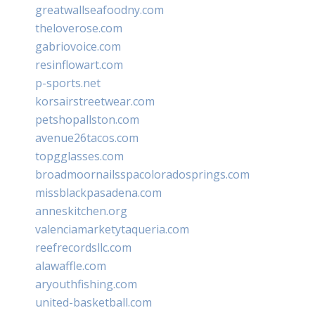
greatwallseafoodny.com
theloverose.com
gabriovoice.com
resinflowart.com
p-sports.net
korsairstreetwear.com
petshopallston.com
avenue26tacos.com
topgglasses.com
broadmoornailsspacoloradosprings.com
missblackpasadena.com
anneskitchen.org
valenciamarketytaqueria.com
reefrecordsllc.com
alawaffle.com
aryouthfishing.com
united-basketball.com