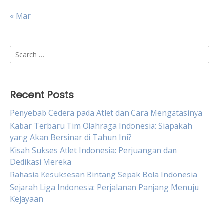
« Mar
Search
for:
Recent Posts
Penyebab Cedera pada Atlet dan Cara Mengatasinya
Kabar Terbaru Tim Olahraga Indonesia: Siapakah
yang Akan Bersinar di Tahun Ini?
Kisah Sukses Atlet Indonesia: Perjuangan dan
Dedikasi Mereka
Rahasia Kesuksesan Bintang Sepak Bola Indonesia
Sejarah Liga Indonesia: Perjalanan Panjang Menuju
Kejayaan