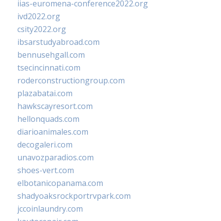
iias-euromena-conference2022.org
ivd2022.org
csity2022.org
ibsarstudyabroad.com
bennusehgall.com
tsecincinnati.com
roderconstructiongroup.com
plazabatai.com
hawkscayresort.com
hellonquads.com
diarioanimales.com
decogaleri.com
unavozparadios.com
shoes-vert.com
elbotanicopanama.com
shadyoaksrockportrvpark.com
jccoinlaundry.com