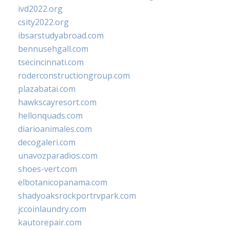
ivd2022.org
csity2022.org
ibsarstudyabroad.com
bennusehgall.com
tsecincinnati.com
roderconstructiongroup.com
plazabatai.com
hawkscayresort.com
hellonquads.com
diarioanimales.com
decogaleri.com
unavozparadios.com
shoes-vert.com
elbotanicopanama.com
shadyoaksrockportrvpark.com
jccoinlaundry.com
kautorepair.com