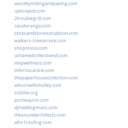
woolleymillingandpaving.com
uptonpvd.com
2troublegrill.com
casateranga.com
sticksandstonesstudiooh.com
walkers-treeservice.com
shopmossi.com
untamedcollectivesd.com
mxpwellness.com
infernocanine.com
thepaperhousecollection.com
allisonwillisholley.com
solslite.org
portwayinn.com
djmaddogmusic.com
thesoundarchitects.com
allin1roofing.com