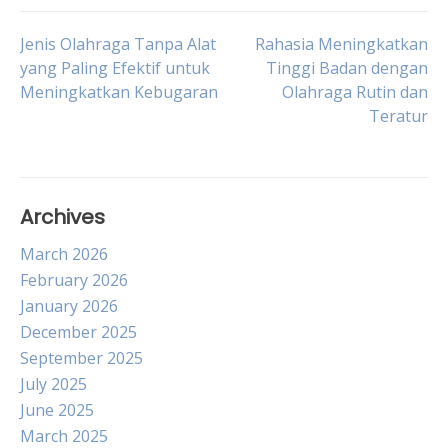
Post
Jenis Olahraga Tanpa Alat
Rahasia Meningkatkan
yang Paling Efektif untuk
Tinggi Badan dengan
Meningkatkan Kebugaran
Olahraga Rutin dan
navigation
Teratur
Archives
March 2026
February 2026
January 2026
December 2025
September 2025
July 2025
June 2025
March 2025