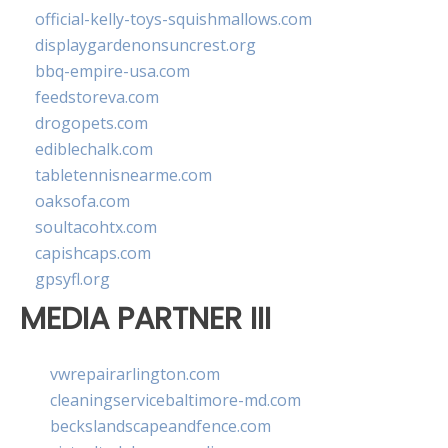
official-kelly-toys-squishmallows.com
displaygardenonsuncrest.org
bbq-empire-usa.com
feedstoreva.com
drogopets.com
ediblechalk.com
tabletennisnearme.com
oaksofa.com
soultacohtx.com
capishcaps.com
gpsyfl.org
MEDIA PARTNER III
vwrepairarlington.com
cleaningservicebaltimore-md.com
beckslandscapeandfence.com