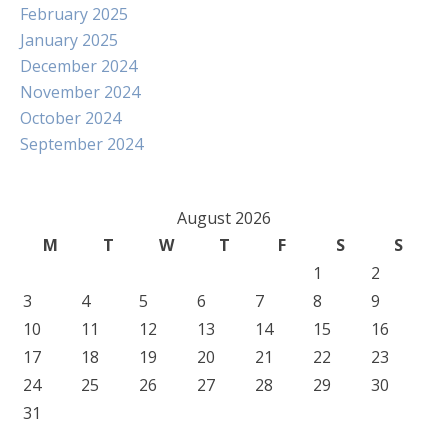
February 2025
January 2025
December 2024
November 2024
October 2024
September 2024
August 2026
M
T
W
T
F
S
S
1
2
3
4
5
6
7
8
9
10
11
12
13
14
15
16
17
18
19
20
21
22
23
24
25
26
27
28
29
30
31