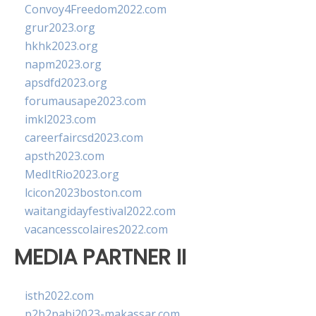
Convoy4Freedom2022.com
grur2023.org
hkhk2023.org
napm2023.org
apsdfd2023.org
forumausape2023.com
imkl2023.com
careerfaircsd2023.com
apsth2023.com
MedItRio2023.org
lcicon2023boston.com
waitangidayfestival2022.com
vacancesscolaires2022.com
MEDIA PARTNER II
isth2022.com
p2b2pabi2023-makassar.com