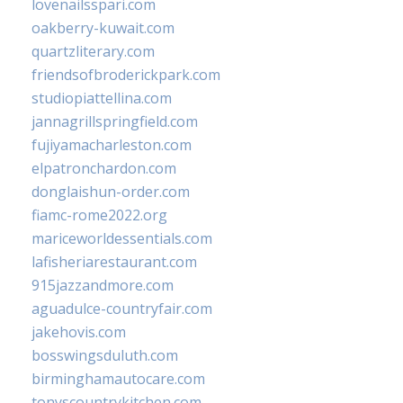
lovenailsspari.com
oakberry-kuwait.com
quartzliterary.com
friendsofbroderickpark.com
studiopiattellina.com
jannagrillspringfield.com
fujiyamacharleston.com
elpatronchardon.com
donglaishun-order.com
fiamc-rome2022.org
mariceworldessentials.com
lafisheriarestaurant.com
915jazzandmore.com
aguadulce-countryfair.com
jakehovis.com
bosswingsduluth.com
birminghamautocare.com
tonyscountrykitchen.com