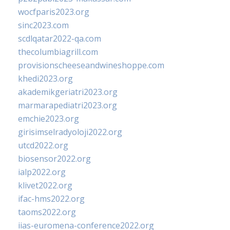
wocfparis2023.org
sinc2023.com
scdlqatar2022-qa.com
thecolumbiagrill.com
provisionscheeseandwineshoppe.com
khedi2023.org
akademikgeriatri2023.org
marmarapediatri2023.org
emchie2023.org
girisimselradyoloji2022.org
utcd2022.org
biosensor2022.org
ialp2022.org
klivet2022.org
ifac-hms2022.org
taoms2022.org
iias-euromena-conference2022.org