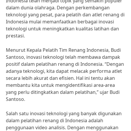
Indonesia telah menjadi topik yang semakin populer
dalam dunia olahraga. Dengan perkembangan
teknologi yang pesat, para pelatih dan atlet renang di
Indonesia mulai memanfaatkan berbagai inovasi
teknologi untuk meningkatkan kualitas latihan dan
prestasi.
Menurut Kepala Pelatih Tim Renang Indonesia, Budi
Santoso, inovasi teknologi telah membawa dampak
positif dalam pelatihan renang di Indonesia. “Dengan
adanya teknologi, kita dapat melacak performa atlet
secara lebih akurat dan efisien. Hal ini tentu akan
membantu kita untuk mengidentifikasi area-area
yang perlu ditingkatkan dalam pelatihan,” ujar Budi
Santoso.
Salah satu inovasi teknologi yang banyak digunakan
dalam pelatihan renang di Indonesia adalah
penggunaan video analisis. Dengan menggunakan