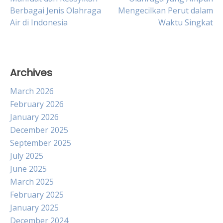
Post
Berbagai Jenis Olahraga
Mengecilkan Perut dalam
Air di Indonesia
Waktu Singkat
navigation
Archives
March 2026
February 2026
January 2026
December 2025
September 2025
July 2025
June 2025
March 2025
February 2025
January 2025
December 2024