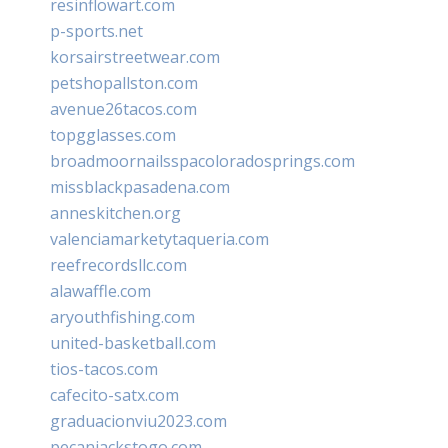
resinflowart.com
p-sports.net
korsairstreetwear.com
petshopallston.com
avenue26tacos.com
topgglasses.com
broadmoornailsspacoloradosprings.com
missblackpasadena.com
anneskitchen.org
valenciamarketytaqueria.com
reefrecordsllc.com
alawaffle.com
aryouthfishing.com
united-basketball.com
tios-tacos.com
cafecito-satx.com
graduacionviu2023.com
pecanjackstogo.com