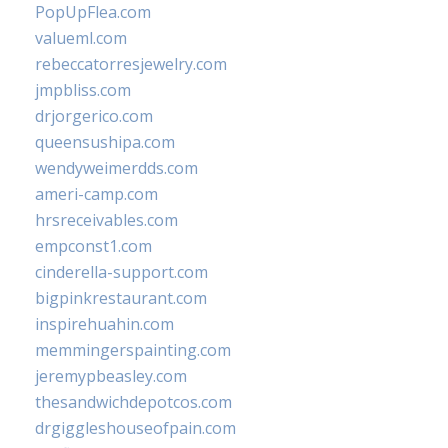
PopUpFlea.com
valueml.com
rebeccatorresjewelry.com
jmpbliss.com
drjorgerico.com
queensushipa.com
wendyweimerdds.com
ameri-camp.com
hrsreceivables.com
empconst1.com
cinderella-support.com
bigpinkrestaurant.com
inspirehuahin.com
memmingerspainting.com
jeremypbeasley.com
thesandwichdepotcos.com
drgiggleshouseofpain.com