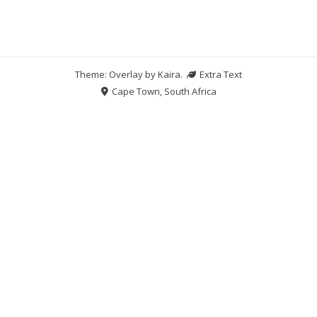
Theme: Overlay by
Kaira
.
Extra Text
Cape Town, South Africa