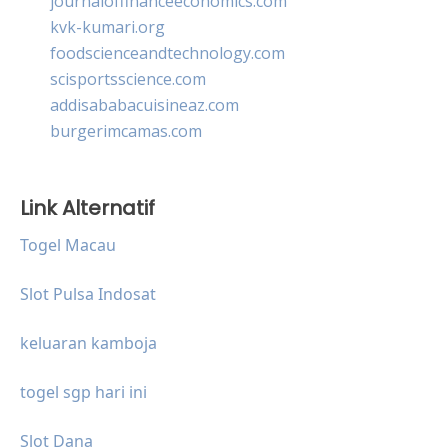
journaloffinanceeconomics.com
kvk-kumari.org
foodscienceandtechnology.com
scisportsscience.com
addisababacuisineaz.com
burgerimcamas.com
Link Alternatif
Togel Macau
Slot Pulsa Indosat
keluaran kamboja
togel sgp hari ini
Slot Dana