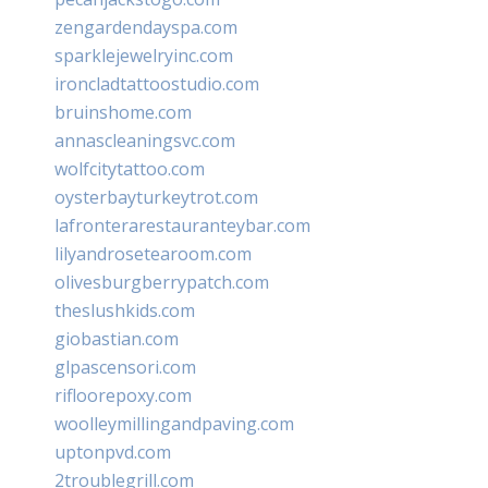
zengardendayspa.com
sparklejewelryinc.com
ironcladtattoostudio.com
bruinshome.com
annascleaningsvc.com
wolfcitytattoo.com
oysterbayturkeytrot.com
lafronterarestauranteybar.com
lilyandrosetearoom.com
olivesburgberrypatch.com
theslushkids.com
giobastian.com
glpascensori.com
rifloorepoxy.com
woolleymillingandpaving.com
uptonpvd.com
2troublegrill.com