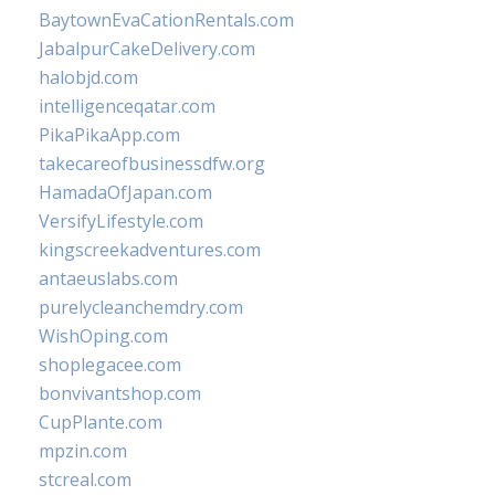
BaytownEvaCationRentals.com
JabalpurCakeDelivery.com
halobjd.com
intelligenceqatar.com
PikaPikaApp.com
takecareofbusinessdfw.org
HamadaOfJapan.com
VersifyLifestyle.com
kingscreekadventures.com
antaeuslabs.com
purelycleanchemdry.com
WishOping.com
shoplegacee.com
bonvivantshop.com
CupPlante.com
mpzin.com
stcreal.com