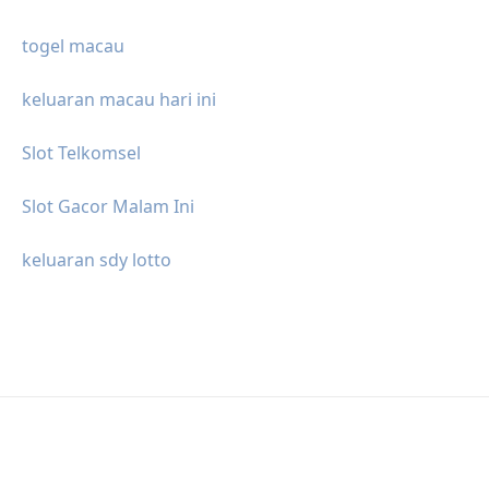
togel macau
keluaran macau hari ini
Slot Telkomsel
Slot Gacor Malam Ini
keluaran sdy lotto