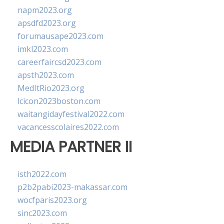
napm2023.org
apsdfd2023.org
forumausape2023.com
imkl2023.com
careerfaircsd2023.com
apsth2023.com
MedItRio2023.org
lcicon2023boston.com
waitangidayfestival2022.com
vacancesscolaires2022.com
MEDIA PARTNER II
isth2022.com
p2b2pabi2023-makassar.com
wocfparis2023.org
sinc2023.com