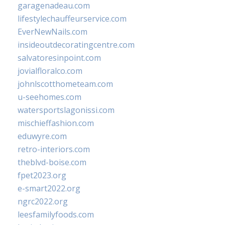
garagenadeau.com
lifestylechauffeurservice.com
EverNewNails.com
insideoutdecoratingcentre.com
salvatoresinpoint.com
jovialfloralco.com
johnlscotthometeam.com
u-seehomes.com
watersportslagonissi.com
mischieffashion.com
eduwyre.com
retro-interiors.com
theblvd-boise.com
fpet2023.org
e-smart2022.org
ngrc2022.org
leesfamilyfoods.com