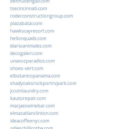
bennusehgall.com
tsecincinnati.com
roderconstructiongroup.com
plazabatai.com
hawkscayresort.com
hellonquads.com
diarioanimales.com
decogaleri.com
unavozparadios.com
shoes-vert.com
elbotanicopanama.com
shadyoaksrockportrvpark.com
jccoinlaundry.com
kautorepair.com
marjaeswinebar.com
elmazatlanclinton.com
ideacoffeenyc.com
odieschillicothe.com