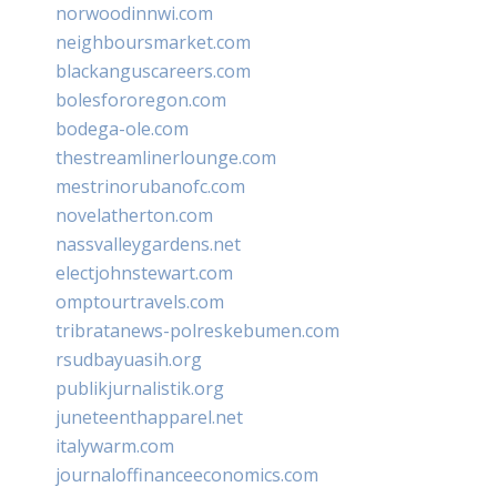
norwoodinnwi.com
neighboursmarket.com
blackanguscareers.com
bolesfororegon.com
bodega-ole.com
thestreamlinerlounge.com
mestrinorubanofc.com
novelatherton.com
nassvalleygardens.net
electjohnstewart.com
omptourtravels.com
tribratanews-polreskebumen.com
rsudbayuasih.org
publikjurnalistik.org
juneteenthapparel.net
italywarm.com
journaloffinanceeconomics.com