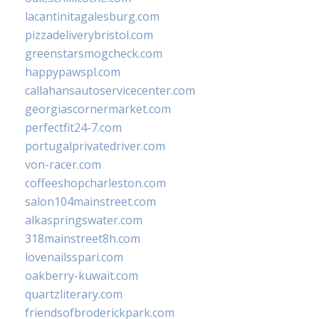
lacantinitagalesburg.com
pizzadeliverybristol.com
greenstarsmogcheck.com
happypawspl.com
callahansautoservicecenter.com
georgiascornermarket.com
perfectfit24-7.com
portugalprivatedriver.com
von-racer.com
coffeeshopcharleston.com
salon104mainstreet.com
alkaspringswater.com
318mainstreet8h.com
lovenailsspari.com
oakberry-kuwait.com
quartzliterary.com
friendsofbroderickpark.com