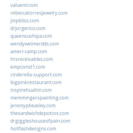
valueml.com
rebeccatorresjewelry.com
jmpbliss.com
drjorgerico.com
queensushipa.com
wendyweimerdds.com
ameri-camp.com
hrsreceivables.com
empconst1.com
cinderella-support.com
bigpinkrestaurant.com
inspirehuahin.com
memmingerspainting.com
jeremypbeasley.com
thesandwichdepotcos.com
drgiggleshouseofpain.com
hotflashdesigns.com