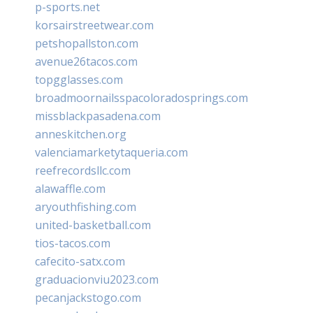
p-sports.net
korsairstreetwear.com
petshopallston.com
avenue26tacos.com
topgglasses.com
broadmoornailsspacoloradosprings.com
missblackpasadena.com
anneskitchen.org
valenciamarketytaqueria.com
reefrecordsllc.com
alawaffle.com
aryouthfishing.com
united-basketball.com
tios-tacos.com
cafecito-satx.com
graduacionviu2023.com
pecanjackstogo.com