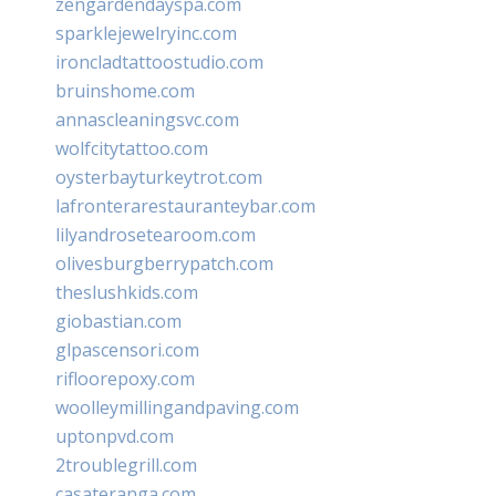
zengardendayspa.com
sparklejewelryinc.com
ironcladtattoostudio.com
bruinshome.com
annascleaningsvc.com
wolfcitytattoo.com
oysterbayturkeytrot.com
lafronterarestauranteybar.com
lilyandrosetearoom.com
olivesburgberrypatch.com
theslushkids.com
giobastian.com
glpascensori.com
rifloorepoxy.com
woolleymillingandpaving.com
uptonpvd.com
2troublegrill.com
casateranga.com