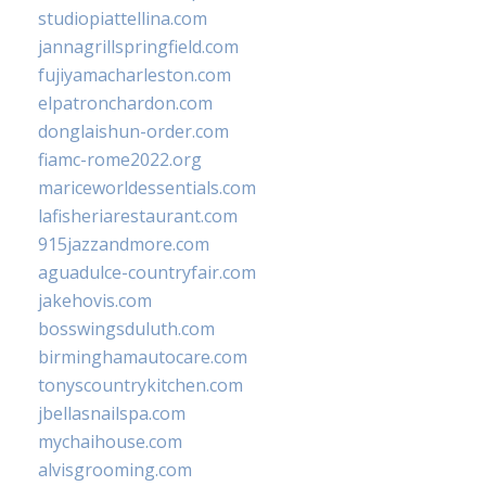
studiopiattellina.com
jannagrillspringfield.com
fujiyamacharleston.com
elpatronchardon.com
donglaishun-order.com
fiamc-rome2022.org
mariceworldessentials.com
lafisheriarestaurant.com
915jazzandmore.com
aguadulce-countryfair.com
jakehovis.com
bosswingsduluth.com
birminghamautocare.com
tonyscountrykitchen.com
jbellasnailspa.com
mychaihouse.com
alvisgrooming.com