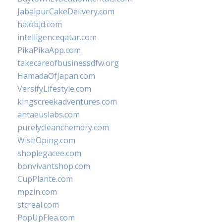
JabalpurCakeDelivery.com
halobjd.com
intelligenceqatar.com
PikaPikaApp.com
takecareofbusinessdfw.org
HamadaOfJapan.com
VersifyLifestyle.com
kingscreekadventures.com
antaeuslabs.com
purelycleanchemdry.com
WishOping.com
shoplegacee.com
bonvivantshop.com
CupPlante.com
mpzin.com
stcreal.com
PopUpFlea.com