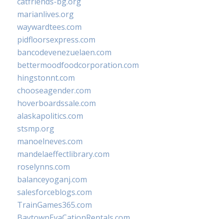
catfriends-bg.org
marianlives.org
waywardtees.com
pidfloorsexpress.com
bancodevenezuelaen.com
bettermoodfoodcorporation.com
hingstonnt.com
chooseagender.com
hoverboardssale.com
alaskapolitics.com
stsmp.org
manoelneves.com
mandelaeffectlibrary.com
roselynns.com
balanceyoganj.com
salesforceblogs.com
TrainGames365.com
BaytownEvaCationRentals.com