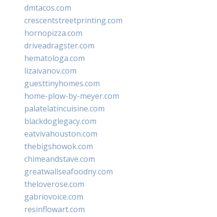
dmtacos.com
crescentstreetprinting.com
hornopizza.com
driveadragster.com
hematologa.com
lizaivanov.com
guesttinyhomes.com
home-plow-by-meyer.com
palatelatincuisine.com
blackdoglegacy.com
eatvivahouston.com
thebigshowok.com
chimeandstave.com
greatwallseafoodny.com
theloverose.com
gabriovoice.com
resinflowart.com