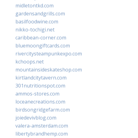
midletontkd.com
gardensandgrills.com
basilfoodwine.com
nikko-tochigi.net
caribbean-corner.com
bluemoongiftcards.com
rivercitysteampunkexpo.com
kchoops.net
mountainsideskateshop.com
kirtlandcitytavern.com
301nutritionspot.com
ammos-stores.com
loceanecreations.com
birdsongridgefarm.com
joiedevivblog.com
valera-amsterdam.com
libertybrandhemp.com