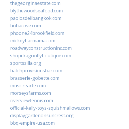
thegeorginaestate.com
blythewoodseafood.com
paolosdelibangkok.com
bobacove.com
phoone24brookfield.com
mickeybarmama.com
roadwayconstructioninc.com
shopdragonflyboutique.com
sportszilla.org
batchprovisionsbar.com
brasserie-gobette.com
musicrearte.com
morseysfarms.com
riverviewtennis.com
official-kelly-toys-squishmallows.com
displaygardenonsuncrest.org
bbq-empire-usa.com