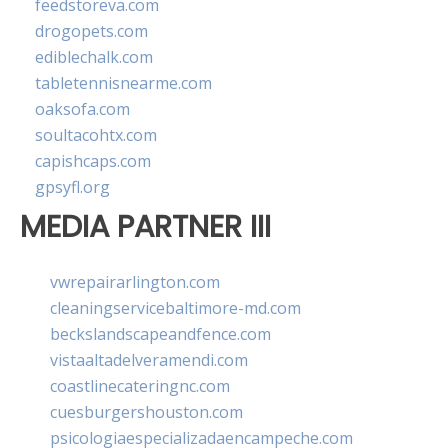
feedstoreva.com
drogopets.com
ediblechalk.com
tabletennisnearme.com
oaksofa.com
soultacohtx.com
capishcaps.com
gpsyfl.org
MEDIA PARTNER III
vwrepairarlington.com
cleaningservicebaltimore-md.com
beckslandscapeandfence.com
vistaaltadelveramendi.com
coastlinecateringnc.com
cuesburgershouston.com
psicologiaespecializadaencampeche.com