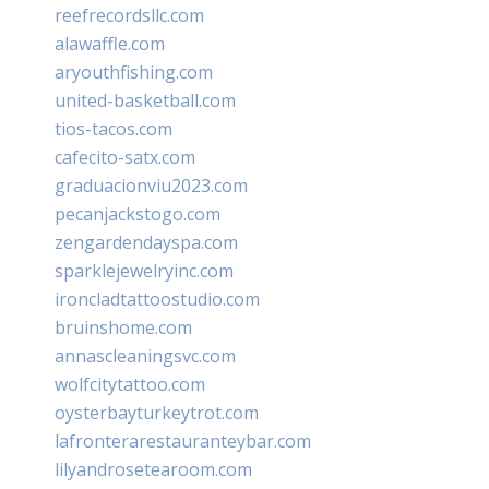
reefrecordsllc.com
alawaffle.com
aryouthfishing.com
united-basketball.com
tios-tacos.com
cafecito-satx.com
graduacionviu2023.com
pecanjackstogo.com
zengardendayspa.com
sparklejewelryinc.com
ironcladtattoostudio.com
bruinshome.com
annascleaningsvc.com
wolfcitytattoo.com
oysterbayturkeytrot.com
lafronterarestauranteybar.com
lilyandrosetearoom.com