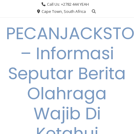
Skip
Call Us: +2782 444 YEAH
to
Cape Town, South Africa
content
PECANJACKST
– Informasi
Seputar Berita
Olahraga
Wajib Di
Ketahui