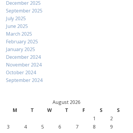
December 2025
September 2025
July 2025
June 2025
March 2025
February 2025
January 2025
December 2024
November 2024
October 2024
September 2024
August 2026
M
T
W
T
F
S
S
1
2
3
4
5
6
7
8
9