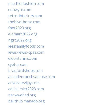
mischieffashion.com
eduwyre.com
retro-interiors.com
theblvd-boise.com
fpet2023.org
e-smart2022.org
ngrc2022.org
leesfamilyfoods.com
lewis-lewis-cpas.com
eleontennis.com
cyetus.com
bradfordshops.com
almadenranchsanjose.com
advocatevijay.com
adlibilimler2023.com
naswwebed.org
balithut-manado.org