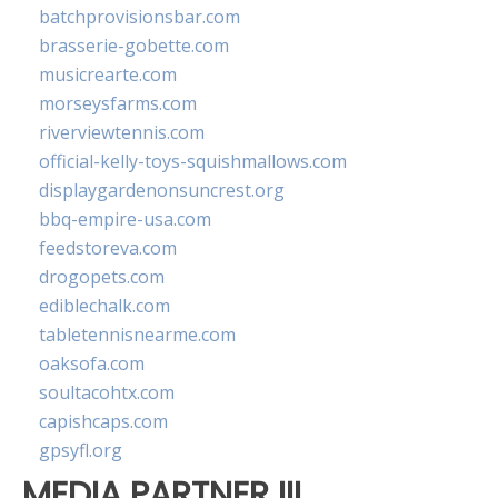
batchprovisionsbar.com
brasserie-gobette.com
musicrearte.com
morseysfarms.com
riverviewtennis.com
official-kelly-toys-squishmallows.com
displaygardenonsuncrest.org
bbq-empire-usa.com
feedstoreva.com
drogopets.com
ediblechalk.com
tabletennisnearme.com
oaksofa.com
soultacohtx.com
capishcaps.com
gpsyfl.org
MEDIA PARTNER III