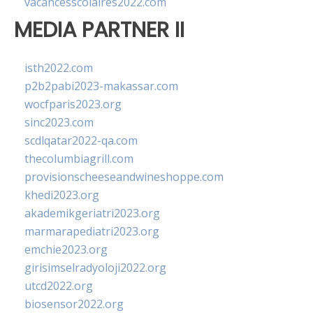
vacancesscolaires2022.com
MEDIA PARTNER II
isth2022.com
p2b2pabi2023-makassar.com
wocfparis2023.org
sinc2023.com
scdlqatar2022-qa.com
thecolumbiagrill.com
provisionscheeseandwineshoppe.com
khedi2023.org
akademikgeriatri2023.org
marmarapediatri2023.org
emchie2023.org
girisimselradyoloji2022.org
utcd2022.org
biosensor2022.org