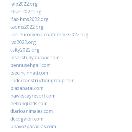
ialp2022.org
klivet2022.org
ifac-hms2022.org
taoms2022.org
iias-euromena-conference2022.org
ivd2022.org
csity2022.org
ibsarstudyabroad.com
bennusehgall.com
tsecincinnati.com
roderconstructiongroup.com
plazabatai.com
hawkscayresort.com
hellonquads.com
diarioanimales.com
decogaleri.com
unavozparadios.com