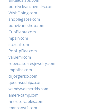
antaeuslabs.com
purelycleanchemdry.com
WishOping.com
shoplegacee.com
bonvivantshop.com
CupPlante.com
mpzin.com
stcreal.com
PopUpFlea.com
valueml.com
rebeccatorresjewelry.com
jmpbliss.com
drjorgerico.com
queensushipa.com
wendyweimerdds.com
ameri-camp.com
hrsreceivables.com
empconst1.com