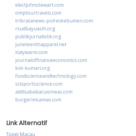
electjohnstewart.com
omptourtravels.com
tribratanews-polreskebumen.com
rsudbayuasih.org
publikjurnalistik.org
juneteenthapparel.net
italywarm.com
journaloffinanceeconomics.com
kvk-kumari.org
foodscienceandtechnology.com
scisportsscience.com
addisababacuisineaz.com
burgerimcamas.com
Link Alternatif
Togel Macau