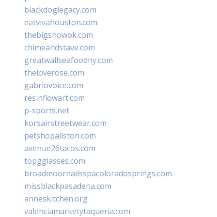
blackdoglegacy.com
eatvivahouston.com
thebigshowok.com
chimeandstave.com
greatwallseafoodny.com
theloverose.com
gabriovoice.com
resinflowart.com
p-sports.net
korsairstreetwear.com
petshopallston.com
avenue26tacos.com
topgglasses.com
broadmoornailsspacoloradosprings.com
missblackpasadena.com
anneskitchen.org
valenciamarketytaqueria.com