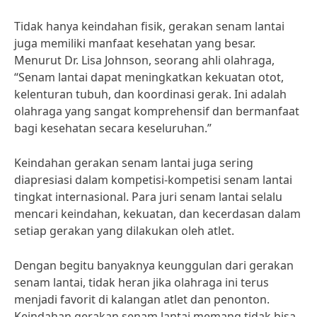
Tidak hanya keindahan fisik, gerakan senam lantai
juga memiliki manfaat kesehatan yang besar.
Menurut Dr. Lisa Johnson, seorang ahli olahraga,
“Senam lantai dapat meningkatkan kekuatan otot,
kelenturan tubuh, dan koordinasi gerak. Ini adalah
olahraga yang sangat komprehensif dan bermanfaat
bagi kesehatan secara keseluruhan.”
Keindahan gerakan senam lantai juga sering
diapresiasi dalam kompetisi-kompetisi senam lantai
tingkat internasional. Para juri senam lantai selalu
mencari keindahan, kekuatan, dan kecerdasan dalam
setiap gerakan yang dilakukan oleh atlet.
Dengan begitu banyaknya keunggulan dari gerakan
senam lantai, tidak heran jika olahraga ini terus
menjadi favorit di kalangan atlet dan penonton.
Keindahan gerakan senam lantai memang tidak bisa