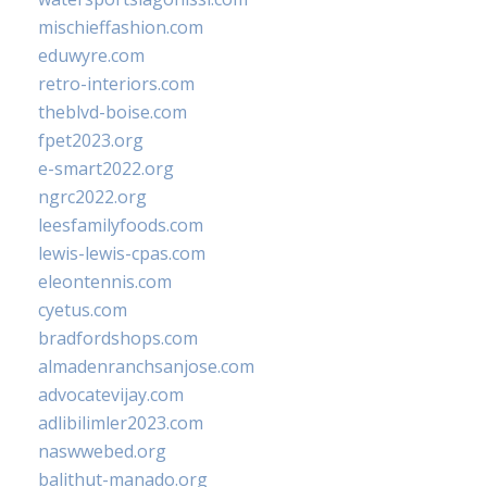
mischieffashion.com
eduwyre.com
retro-interiors.com
theblvd-boise.com
fpet2023.org
e-smart2022.org
ngrc2022.org
leesfamilyfoods.com
lewis-lewis-cpas.com
eleontennis.com
cyetus.com
bradfordshops.com
almadenranchsanjose.com
advocatevijay.com
adlibilimler2023.com
naswwebed.org
balithut-manado.org