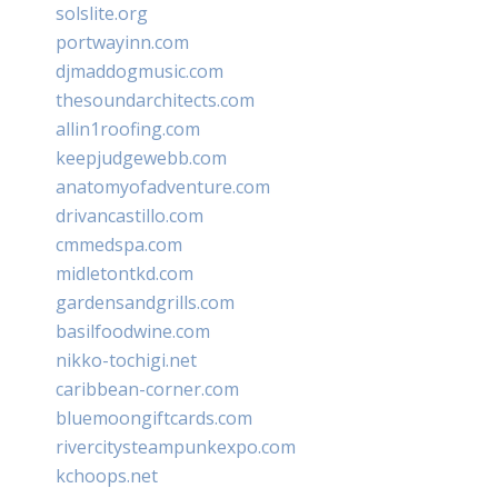
solslite.org
portwayinn.com
djmaddogmusic.com
thesoundarchitects.com
allin1roofing.com
keepjudgewebb.com
anatomyofadventure.com
drivancastillo.com
cmmedspa.com
midletontkd.com
gardensandgrills.com
basilfoodwine.com
nikko-tochigi.net
caribbean-corner.com
bluemoongiftcards.com
rivercitysteampunkexpo.com
kchoops.net