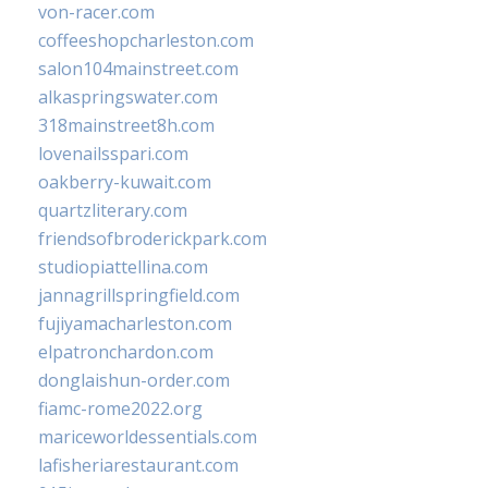
von-racer.com
coffeeshopcharleston.com
salon104mainstreet.com
alkaspringswater.com
318mainstreet8h.com
lovenailsspari.com
oakberry-kuwait.com
quartzliterary.com
friendsofbroderickpark.com
studiopiattellina.com
jannagrillspringfield.com
fujiyamacharleston.com
elpatronchardon.com
donglaishun-order.com
fiamc-rome2022.org
mariceworldessentials.com
lafisheriarestaurant.com