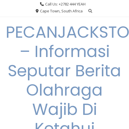
Skip
Call Us: +2782 444 YEAH
to
Cape Town, South Africa
content
PECANJACKST
– Informasi
Seputar Berita
Olahraga
Wajib Di
Ketahui