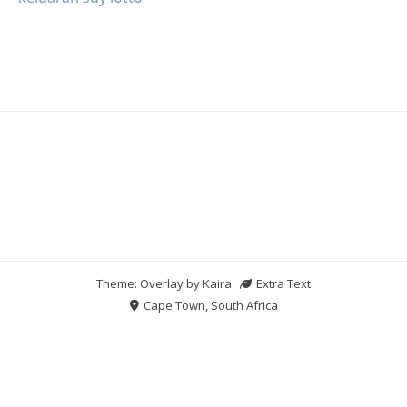
Theme: Overlay by
Kaira
.
Extra Text
Cape Town, South Africa