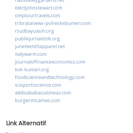
electjohnstewart.com
omptourtravels.com
tribratanews-polreskebumen.com
rsudbayuasih.org
publikjurnalistik.org
juneteenthapparel.net
italywarm.com
journaloffinanceeconomics.com
kvk-kumari.org
foodscienceandtechnology.com
scisportsscience.com
addisababacuisineaz.com
burgerimcamas.com
Link Alternatif