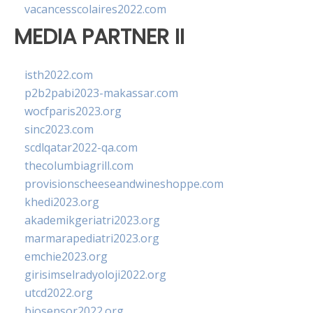
vacancesscolaires2022.com
MEDIA PARTNER II
isth2022.com
p2b2pabi2023-makassar.com
wocfparis2023.org
sinc2023.com
scdlqatar2022-qa.com
thecolumbiagrill.com
provisionscheeseandwineshoppe.com
khedi2023.org
akademikgeriatri2023.org
marmarapediatri2023.org
emchie2023.org
girisimselradyoloji2022.org
utcd2022.org
biosensor2022.org