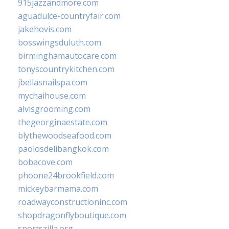
915jazzandmore.com
aguadulce-countryfair.com
jakehovis.com
bosswingsduluth.com
birminghamautocare.com
tonyscountrykitchen.com
jbellasnailspa.com
mychaihouse.com
alvisgrooming.com
thegeorginaestate.com
blythewoodseafood.com
paolosdelibangkok.com
bobacove.com
phoone24brookfield.com
mickeybarmama.com
roadwayconstructioninc.com
shopdragonflyboutique.com
sportszilla.org