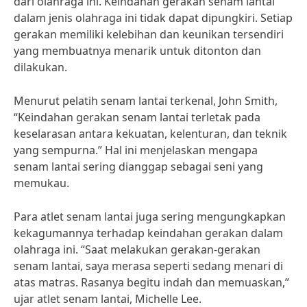
dari olahraga ini. Keindahan gerakan senam lantai
dalam jenis olahraga ini tidak dapat dipungkiri. Setiap
gerakan memiliki kelebihan dan keunikan tersendiri
yang membuatnya menarik untuk ditonton dan
dilakukan.
Menurut pelatih senam lantai terkenal, John Smith,
“Keindahan gerakan senam lantai terletak pada
keselarasan antara kekuatan, kelenturan, dan teknik
yang sempurna.” Hal ini menjelaskan mengapa
senam lantai sering dianggap sebagai seni yang
memukau.
Para atlet senam lantai juga sering mengungkapkan
kekagumannya terhadap keindahan gerakan dalam
olahraga ini. “Saat melakukan gerakan-gerakan
senam lantai, saya merasa seperti sedang menari di
atas matras. Rasanya begitu indah dan memuaskan,”
ujar atlet senam lantai, Michelle Lee.