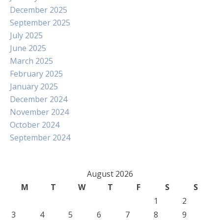
December 2025
September 2025
July 2025
June 2025
March 2025
February 2025
January 2025
December 2024
November 2024
October 2024
September 2024
August 2026
M
T
W
T
F
S
S
1
2
3
4
5
6
7
8
9