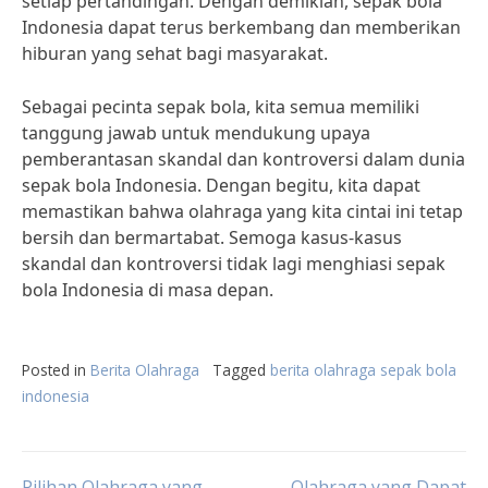
setiap pertandingan. Dengan demikian, sepak bola
Indonesia dapat terus berkembang dan memberikan
hiburan yang sehat bagi masyarakat.
Sebagai pecinta sepak bola, kita semua memiliki
tanggung jawab untuk mendukung upaya
pemberantasan skandal dan kontroversi dalam dunia
sepak bola Indonesia. Dengan begitu, kita dapat
memastikan bahwa olahraga yang kita cintai ini tetap
bersih dan bermartabat. Semoga kasus-kasus
skandal dan kontroversi tidak lagi menghiasi sepak
bola Indonesia di masa depan.
Posted in
Berita Olahraga
Tagged
berita olahraga sepak bola
indonesia
Pilihan Olahraga yang
Olahraga yang Dapat