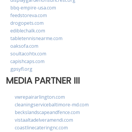
displaygardenonsuncrest.org
bbq-empire-usa.com
feedstoreva.com
drogopets.com
ediblechalk.com
tabletennisnearme.com
oaksofa.com
soultacohtx.com
capishcaps.com
gpsyfl.org
MEDIA PARTNER III
vwrepairarlington.com
cleaningservicebaltimore-md.com
beckslandscapeandfence.com
vistaaltadelveramendi.com
coastlinecateringnc.com