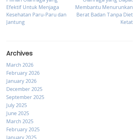
Post
Efektif Untuk Menjaga
Membantu Menurunkan
Kesehatan Paru-Paru dan
Berat Badan Tanpa Diet
navigation
Jantung
Ketat
Archives
March 2026
February 2026
January 2026
December 2025
September 2025
July 2025
June 2025
March 2025
February 2025
January 2025