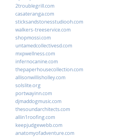
2troublegrill.com
casateranga.com
sticksandstonesstudiooh.com
walkers-treeservice.com
shopmossi.com
untamedcollectivesd.com
mxpwellness.com
infernocanine.com
thepaperhousecollection.com
allisonwillisholley.com
solslite.org
portwayinn.com
djmaddogmusic.com
thesoundarchitects.com
allin1roofing.com
keepjudgewebb.com
anatomyofadventure.com