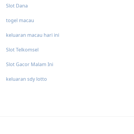
Slot Dana
togel macau
keluaran macau hari ini
Slot Telkomsel
Slot Gacor Malam Ini
keluaran sdy lotto