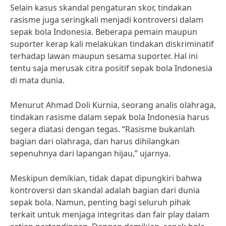
Selain kasus skandal pengaturan skor, tindakan
rasisme juga seringkali menjadi kontroversi dalam
sepak bola Indonesia. Beberapa pemain maupun
suporter kerap kali melakukan tindakan diskriminatif
terhadap lawan maupun sesama suporter. Hal ini
tentu saja merusak citra positif sepak bola Indonesia
di mata dunia.
Menurut Ahmad Doli Kurnia, seorang analis olahraga,
tindakan rasisme dalam sepak bola Indonesia harus
segera diatasi dengan tegas. “Rasisme bukanlah
bagian dari olahraga, dan harus dihilangkan
sepenuhnya dari lapangan hijau,” ujarnya.
Meskipun demikian, tidak dapat dipungkiri bahwa
kontroversi dan skandal adalah bagian dari dunia
sepak bola. Namun, penting bagi seluruh pihak
terkait untuk menjaga integritas dan fair play dalam