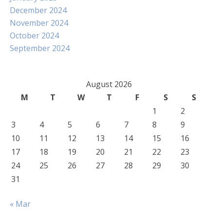
December 2024
November 2024
October 2024
September 2024
August 2026
M
T
W
T
F
S
S
1
2
3
4
5
6
7
8
9
10
11
12
13
14
15
16
17
18
19
20
21
22
23
24
25
26
27
28
29
30
31
« Mar