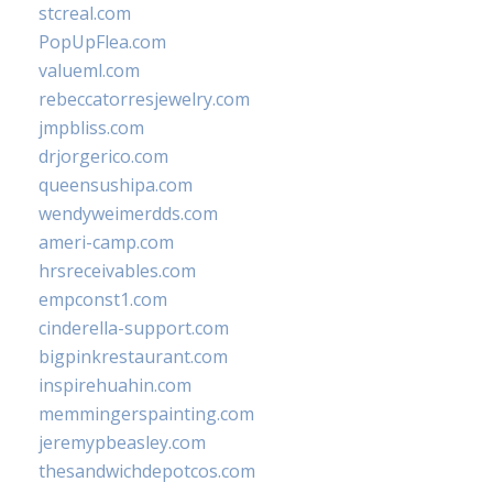
stcreal.com
PopUpFlea.com
valueml.com
rebeccatorresjewelry.com
jmpbliss.com
drjorgerico.com
queensushipa.com
wendyweimerdds.com
ameri-camp.com
hrsreceivables.com
empconst1.com
cinderella-support.com
bigpinkrestaurant.com
inspirehuahin.com
memmingerspainting.com
jeremypbeasley.com
thesandwichdepotcos.com