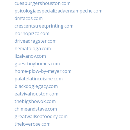
cuesburgershouston.com
psicologiaespecializadaencampeche.com
dmtacos.com
crescentstreetprinting.com
hornopizza.com
driveadragster.com
hematologa.com
lizaivanov.com
guesttinyhomes.com
home-plow-by-meyer.com
palatelatincuisine.com
blackdoglegacy.com
eatvivahouston.com
thebigshowok.com
chimeandstave.com
greatwallseafoodny.com
theloverose.com