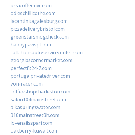
ideacoffeenyc.com
odieschillicothe.com
lacantinitagalesburg.com
pizzadeliverybristol.com
greenstarsmogcheck.com
happypawspl.com
callahansautoservicecenter.com
georgiascornermarket.com
perfectfit24-7.com
portugalprivatedriver.com
von-racer.com
coffeeshopcharleston.com
salon104mainstreet.com
alkaspringswater.com
318mainstreet8h.com
lovenailsspari.com
oakberry-kuwait.com