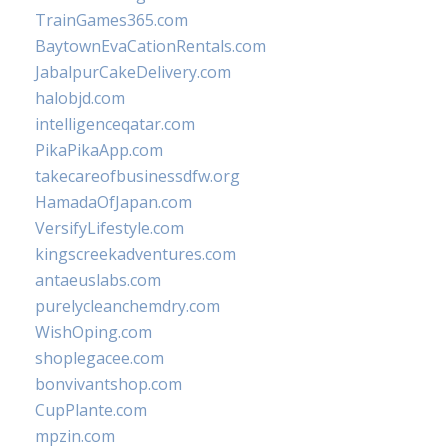
TrainGames365.com
BaytownEvaCationRentals.com
JabalpurCakeDelivery.com
halobjd.com
intelligenceqatar.com
PikaPikaApp.com
takecareofbusinessdfw.org
HamadaOfJapan.com
VersifyLifestyle.com
kingscreekadventures.com
antaeuslabs.com
purelycleanchemdry.com
WishOping.com
shoplegacee.com
bonvivantshop.com
CupPlante.com
mpzin.com