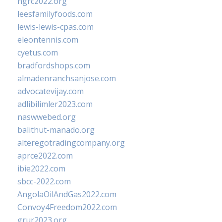
ngrc2022.org
leesfamilyfoods.com
lewis-lewis-cpas.com
eleontennis.com
cyetus.com
bradfordshops.com
almadenranchsanjose.com
advocatevijay.com
adlibilimler2023.com
naswwebed.org
balithut-manado.org
alteregotradingcompany.org
aprce2022.com
ibie2022.com
sbcc-2022.com
AngolaOilAndGas2022.com
Convoy4Freedom2022.com
grur2023.org