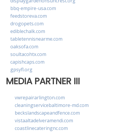
displaygardenonsuncrest.org
bbq-empire-usa.com
feedstoreva.com
drogopets.com
ediblechalk.com
tabletennisnearme.com
oaksofa.com
soultacohtx.com
capishcaps.com
gpsyfl.org
MEDIA PARTNER III
vwrepairarlington.com
cleaningservicebaltimore-md.com
beckslandscapeandfence.com
vistaaltadelveramendi.com
coastlinecateringnc.com