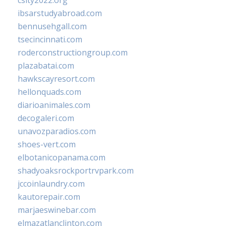
csity2022.org
ibsarstudyabroad.com
bennusehgall.com
tsecincinnati.com
roderconstructiongroup.com
plazabatai.com
hawkscayresort.com
hellonquads.com
diarioanimales.com
decogaleri.com
unavozparadios.com
shoes-vert.com
elbotanicopanama.com
shadyoaksrockportrvpark.com
jccoinlaundry.com
kautorepair.com
marjaeswinebar.com
elmazatlanclinton.com