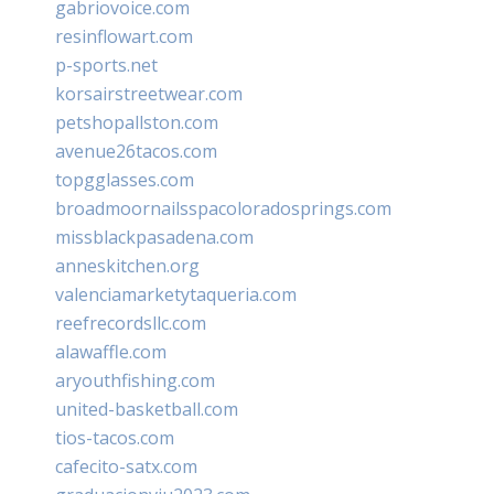
gabriovoice.com
resinflowart.com
p-sports.net
korsairstreetwear.com
petshopallston.com
avenue26tacos.com
topgglasses.com
broadmoornailsspacoloradosprings.com
missblackpasadena.com
anneskitchen.org
valenciamarketytaqueria.com
reefrecordsllc.com
alawaffle.com
aryouthfishing.com
united-basketball.com
tios-tacos.com
cafecito-satx.com