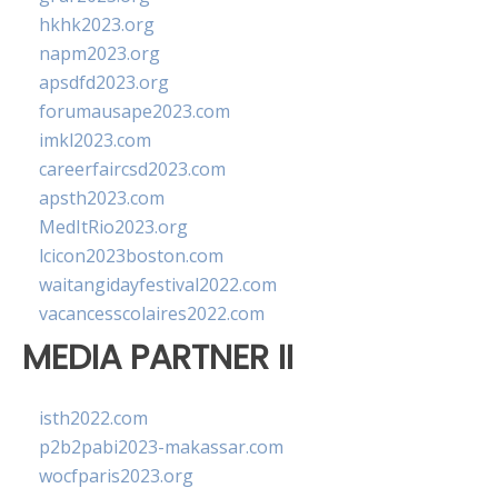
hkhk2023.org
napm2023.org
apsdfd2023.org
forumausape2023.com
imkl2023.com
careerfaircsd2023.com
apsth2023.com
MedItRio2023.org
lcicon2023boston.com
waitangidayfestival2022.com
vacancesscolaires2022.com
MEDIA PARTNER II
isth2022.com
p2b2pabi2023-makassar.com
wocfparis2023.org