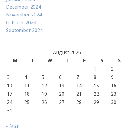
December 2024
November 2024
October 2024
September 2024
August 2026
M
T
W
T
F
S
S
1
2
3
4
5
6
7
8
9
10
11
12
13
14
15
16
17
18
19
20
21
22
23
24
25
26
27
28
29
30
31
« Mar