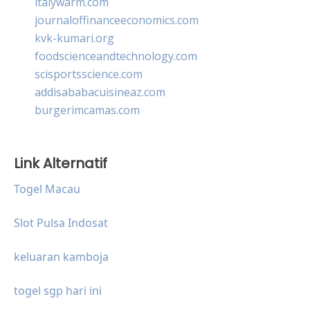
italywarm.com
journaloffinanceeconomics.com
kvk-kumari.org
foodscienceandtechnology.com
scisportsscience.com
addisababacuisineaz.com
burgerimcamas.com
Link Alternatif
Togel Macau
Slot Pulsa Indosat
keluaran kamboja
togel sgp hari ini