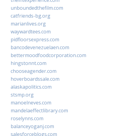
theintexperience.com
unboundedthefilm.com
catfriends-bg.org
marianlives.org
waywardtees.com
pidfloorsexpress.com
bancodevenezuelaen.com
bettermoodfoodcorporation.com
hingstonnt.com
chooseagender.com
hoverboardssale.com
alaskapolitics.com
stsmp.org
manoelneves.com
mandelaeffectlibrary.com
roselynns.com
balanceyoganj.com
salesforceblogs.com