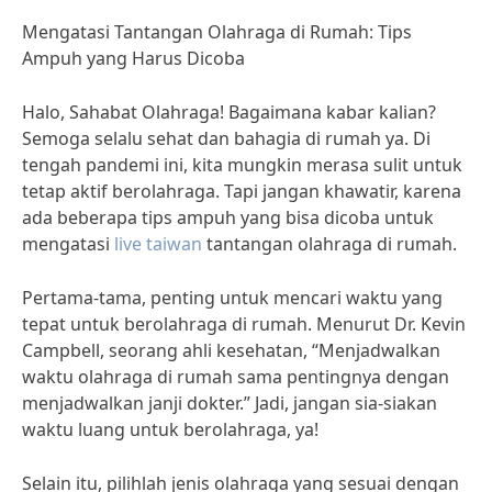
Mengatasi Tantangan Olahraga di Rumah: Tips
Ampuh yang Harus Dicoba
Halo, Sahabat Olahraga! Bagaimana kabar kalian?
Semoga selalu sehat dan bahagia di rumah ya. Di
tengah pandemi ini, kita mungkin merasa sulit untuk
tetap aktif berolahraga. Tapi jangan khawatir, karena
ada beberapa tips ampuh yang bisa dicoba untuk
mengatasi
live taiwan
tantangan olahraga di rumah.
Pertama-tama, penting untuk mencari waktu yang
tepat untuk berolahraga di rumah. Menurut Dr. Kevin
Campbell, seorang ahli kesehatan, “Menjadwalkan
waktu olahraga di rumah sama pentingnya dengan
menjadwalkan janji dokter.” Jadi, jangan sia-siakan
waktu luang untuk berolahraga, ya!
Selain itu, pilihlah jenis olahraga yang sesuai dengan