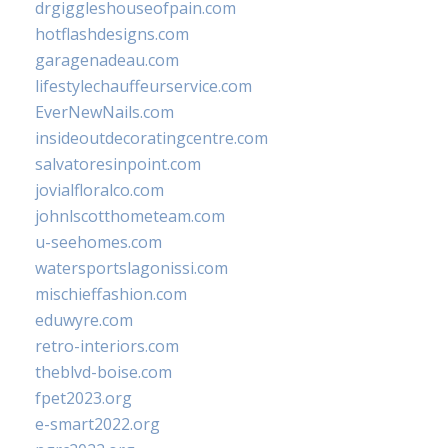
drgiggleshouseofpain.com
hotflashdesigns.com
garagenadeau.com
lifestylechauffeurservice.com
EverNewNails.com
insideoutdecoratingcentre.com
salvatoresinpoint.com
jovialfloralco.com
johnlscotthometeam.com
u-seehomes.com
watersportslagonissi.com
mischieffashion.com
eduwyre.com
retro-interiors.com
theblvd-boise.com
fpet2023.org
e-smart2022.org