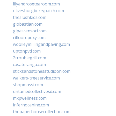
lilyandrosetearoom.com
olivesburgberrypatch.com
theslushkids.com
giobastian.com
glpascensori.com
rifloorepoxy.com
woolleymillingandpaving.com
uptonpvd.com
2troublegrill.com
casateranga.com
sticksandstonesstudiooh.com
walkers-treeservice.com
shopmossi.com
untamedcollectivesd.com
mxpwellness.com
infernocanine.com
thepaperhousecollection.com