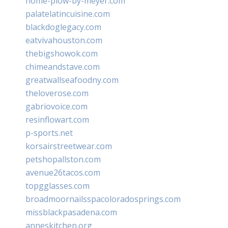
home-plow-by-meyer.com
palatelatincuisine.com
blackdoglegacy.com
eatvivahouston.com
thebigshowok.com
chimeandstave.com
greatwallseafoodny.com
theloverose.com
gabriovoice.com
resinflowart.com
p-sports.net
korsairstreetwear.com
petshopallston.com
avenue26tacos.com
topgglasses.com
broadmoornailsspacoloradosprings.com
missblackpasadena.com
anneskitchen.org