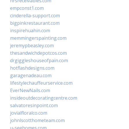
hrsreceivables.com
empconst1.com
cinderella-support.com
bigpinkrestaurant.com
inspirehuahin.com
memmingerspainting.com
jeremypbeasley.com
thesandwichdepotcos.com
drgiggleshouseofpain.com
hotflashdesigns.com
garagenadeau.com
lifestylechauffeurservice.com
EverNewNails.com
insideoutdecoratingcentre.com
salvatoresinpoint.com
jovialfloralco.com
johnlscotthometeam.com
u-seehomes.com