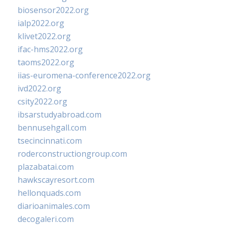
biosensor2022.org
ialp2022.org
klivet2022.org
ifac-hms2022.org
taoms2022.org
iias-euromena-conference2022.org
ivd2022.org
csity2022.org
ibsarstudyabroad.com
bennusehgall.com
tsecincinnati.com
roderconstructiongroup.com
plazabatai.com
hawkscayresort.com
hellonquads.com
diarioanimales.com
decogaleri.com