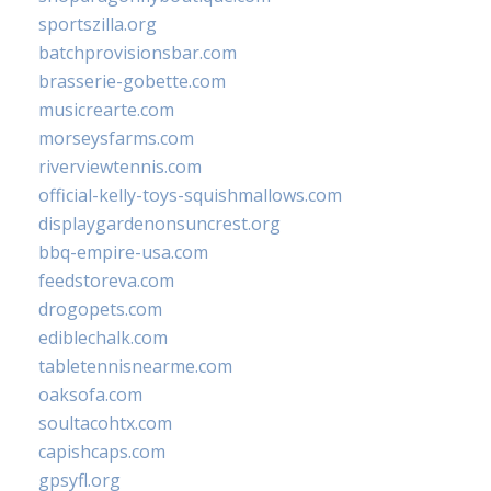
sportszilla.org
batchprovisionsbar.com
brasserie-gobette.com
musicrearte.com
morseysfarms.com
riverviewtennis.com
official-kelly-toys-squishmallows.com
displaygardenonsuncrest.org
bbq-empire-usa.com
feedstoreva.com
drogopets.com
ediblechalk.com
tabletennisnearme.com
oaksofa.com
soultacohtx.com
capishcaps.com
gpsyfl.org