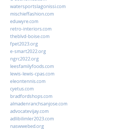
watersportslagonissi.com
mischieffashion.com
eduwyre.com
retro-interiors.com
theblvd-boise.com
fpet2023.org
e-smart2022.org
ngrc2022.org
leesfamilyfoods.com
lewis-lewis-cpas.com
eleontennis.com
cyetus.com
bradfordshops.com
almadenranchsanjose.com
advocatevijay.com
adlibilimler2023.com
naswwebed.org