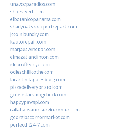
unavozparadios.com
shoes-vert.com
elbotanicopanama.com
shadyoaksrockportrvpark.com
jccoinlaundry.com
kautorepair.com
marjaeswinebar.com
elmazatlanclinton.com
ideacoffeenyc.com
odieschillicothe.com
lacantinitagalesburg.com
pizzadeliverybristol.com
greenstarsmogcheck.com
happypawspl.com
callahansautoservicecenter.com
georgiascornermarket.com
perfectfit24-7.com