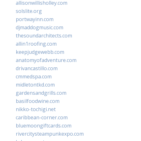
allisonwillisholley.com
solslite.org
portwayinn.com
djmaddogmusic.com
thesoundarchitects.com
allin1roofing.com
keepjudgewebb.com
anatomyofadventure.com
drivancastillo.com
cmmedspa.com
midletontkd.com
gardensandgrills.com
basilfoodwine.com
nikko-tochigi.net
caribbean-corner.com
bluemoongiftcards.com
rivercitysteampunkexpo.com