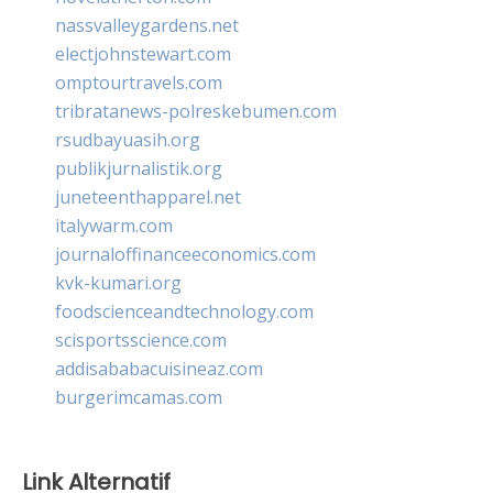
nassvalleygardens.net
electjohnstewart.com
omptourtravels.com
tribratanews-polreskebumen.com
rsudbayuasih.org
publikjurnalistik.org
juneteenthapparel.net
italywarm.com
journaloffinanceeconomics.com
kvk-kumari.org
foodscienceandtechnology.com
scisportsscience.com
addisababacuisineaz.com
burgerimcamas.com
Link Alternatif