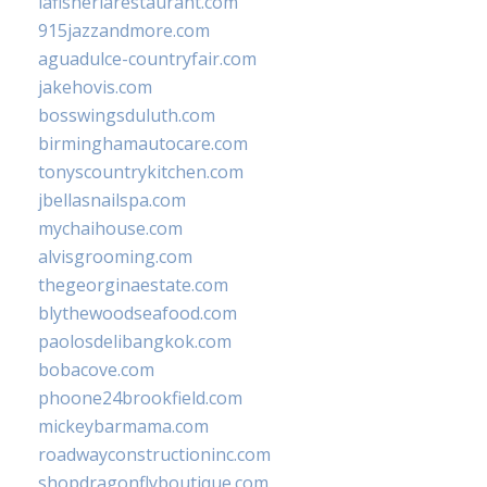
lafisheriarestaurant.com
915jazzandmore.com
aguadulce-countryfair.com
jakehovis.com
bosswingsduluth.com
birminghamautocare.com
tonyscountrykitchen.com
jbellasnailspa.com
mychaihouse.com
alvisgrooming.com
thegeorginaestate.com
blythewoodseafood.com
paolosdelibangkok.com
bobacove.com
phoone24brookfield.com
mickeybarmama.com
roadwayconstructioninc.com
shopdragonflyboutique.com