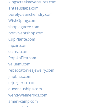
kingscreekadventures.com
antaeuslabs.com
purelycleanchemdry.com
WishOping.com
shoplegacee.com
bonvivantshop.com
CupPlante.com
mpzin.com
stcreal.com
PopUpFlea.com
valueml.com
rebeccatorresjewelry.com
jmpbliss.com
drjorgerico.com
queensushipa.com
wendyweimerdds.com
ameri-camp.com