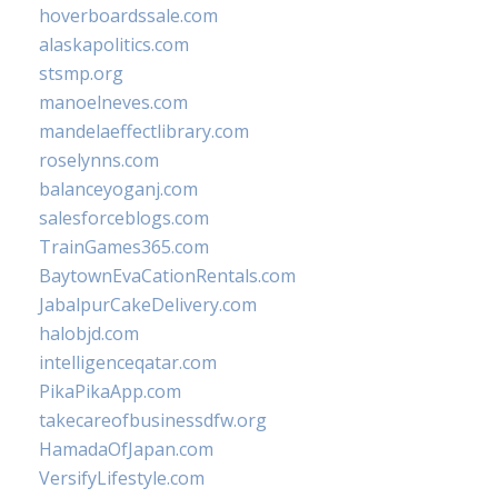
hoverboardssale.com
alaskapolitics.com
stsmp.org
manoelneves.com
mandelaeffectlibrary.com
roselynns.com
balanceyoganj.com
salesforceblogs.com
TrainGames365.com
BaytownEvaCationRentals.com
JabalpurCakeDelivery.com
halobjd.com
intelligenceqatar.com
PikaPikaApp.com
takecareofbusinessdfw.org
HamadaOfJapan.com
VersifyLifestyle.com