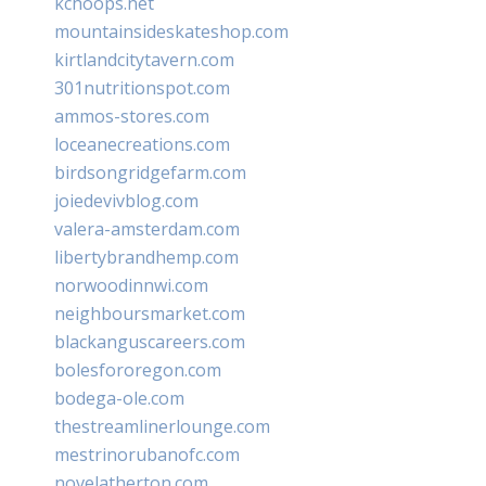
kchoops.net
mountainsideskateshop.com
kirtlandcitytavern.com
301nutritionspot.com
ammos-stores.com
loceanecreations.com
birdsongridgefarm.com
joiedevivblog.com
valera-amsterdam.com
libertybrandhemp.com
norwoodinnwi.com
neighboursmarket.com
blackanguscareers.com
bolesfororegon.com
bodega-ole.com
thestreamlinerlounge.com
mestrinorubanofc.com
novelatherton.com