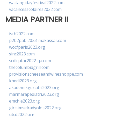
waitangidayfestival2022.com
vacancesscolaires2022.com
MEDIA PARTNER II
isth2022.com
p2b2pabi2023-makassar.com
wocfparis2023.org
sinc2023.com
scdlqatar2022-qa.com
thecolumbiagrill.com
provisionscheeseandwineshoppe.com
khedi2023.org
akademikgeriatri2023.org
marmarapediatri2023.org
emchie2023.org
girisimselradyoloji2022.org
utcd2022.org