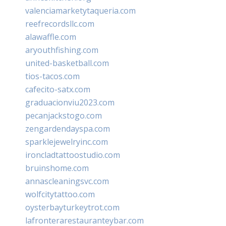
valenciamarketytaqueria.com
reefrecordsllc.com
alawaffle.com
aryouthfishing.com
united-basketball.com
tios-tacos.com
cafecito-satx.com
graduacionviu2023.com
pecanjackstogo.com
zengardendayspa.com
sparklejewelryinc.com
ironcladtattoostudio.com
bruinshome.com
annascleaningsvc.com
wolfcitytattoo.com
oysterbayturkeytrot.com
lafronterarestauranteybar.com