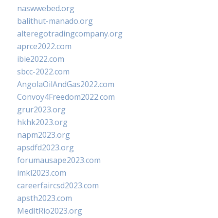
naswwebed.org
balithut-manado.org
alteregotradingcompany.org
aprce2022.com
ibie2022.com
sbcc-2022.com
AngolaOilAndGas2022.com
Convoy4Freedom2022.com
grur2023.org
hkhk2023.org
napm2023.org
apsdfd2023.org
forumausape2023.com
imkl2023.com
careerfaircsd2023.com
apsth2023.com
MedItRio2023.org