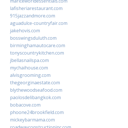
mariceworldessentials.com
lafisheriarestaurant.com
915jazzandmore.com
aguadulce-countryfair.com
jakehovis.com
bosswingsduluth.com
birminghamautocare.com
tonyscountrykitchen.com
jbellasnailspa.com
mychaihouse.com
alvisgrooming.com
thegeorginaestate.com
blythewoodseafood.com
paolosdelibangkok.com
bobacove.com
phoone24brookfield.com
mickeybarmama.com
roadwayconstructioninc.com