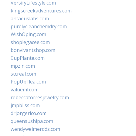
VersifyLifestyle.com
kingscreekadventures.com
antaeuslabs.com
purelycleanchemdry.com
WishOping.com
shoplegacee.com
bonvivantshop.com
CupPlante.com
mpzin.com
stcreal.com
PopUpFlea.com
valueml.com
rebeccatorresjewelry.com
jmpbliss.com
drjorgerico.com
queensushipa.com
wendyweimerdds.com