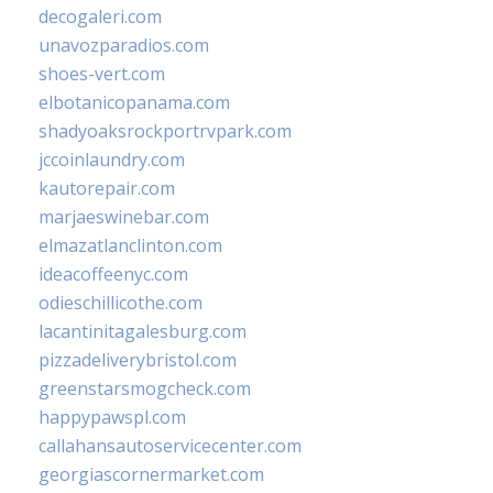
decogaleri.com
unavozparadios.com
shoes-vert.com
elbotanicopanama.com
shadyoaksrockportrvpark.com
jccoinlaundry.com
kautorepair.com
marjaeswinebar.com
elmazatlanclinton.com
ideacoffeenyc.com
odieschillicothe.com
lacantinitagalesburg.com
pizzadeliverybristol.com
greenstarsmogcheck.com
happypawspl.com
callahansautoservicecenter.com
georgiascornermarket.com