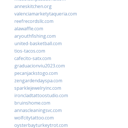
anneskitchen.org
valenciamarketytaqueria.com
reefrecordsllc.com
alawaffle.com
aryouthfishing.com
united-basketball.com
tios-tacos.com
cafecito-satx.com
graduacionviu2023.com
pecanjackstogo.com
zengardendayspa.com
sparklejewelryinc.com
ironcladtattoostudio.com
bruinshome.com
annascleaningsvc.com
wolfcitytattoo.com
oysterbayturkeytrot.com