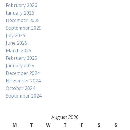
February 2026
January 2026
December 2025
September 2025
July 2025
June 2025
March 2025
February 2025
January 2025
December 2024
November 2024
October 2024
September 2024
August 2026
M
T
W
T
F
S
S