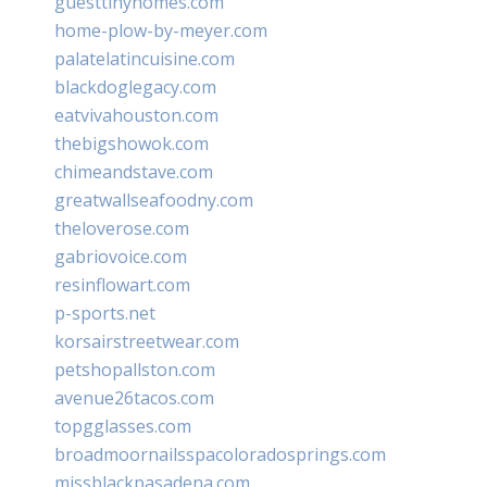
guesttinyhomes.com
home-plow-by-meyer.com
palatelatincuisine.com
blackdoglegacy.com
eatvivahouston.com
thebigshowok.com
chimeandstave.com
greatwallseafoodny.com
theloverose.com
gabriovoice.com
resinflowart.com
p-sports.net
korsairstreetwear.com
petshopallston.com
avenue26tacos.com
topgglasses.com
broadmoornailsspacoloradosprings.com
missblackpasadena.com