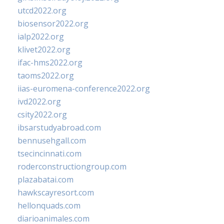
utcd2022.org
biosensor2022.org
ialp2022.org
klivet2022.org
ifac-hms2022.org
taoms2022.org
iias-euromena-conference2022.org
ivd2022.org
csity2022.org
ibsarstudyabroad.com
bennusehgall.com
tsecincinnati.com
roderconstructiongroup.com
plazabatai.com
hawkscayresort.com
hellonquads.com
diarioanimales.com