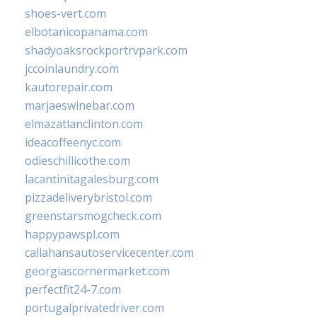
shoes-vert.com
elbotanicopanama.com
shadyoaksrockportrvpark.com
jccoinlaundry.com
kautorepair.com
marjaeswinebar.com
elmazatlanclinton.com
ideacoffeenyc.com
odieschillicothe.com
lacantinitagalesburg.com
pizzadeliverybristol.com
greenstarsmogcheck.com
happypawspl.com
callahansautoservicecenter.com
georgiascornermarket.com
perfectfit24-7.com
portugalprivatedriver.com