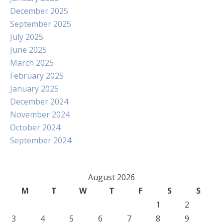
December 2025
September 2025
July 2025
June 2025
March 2025
February 2025
January 2025
December 2024
November 2024
October 2024
September 2024
August 2026
M
T
W
T
F
S
S
1
2
3
4
5
6
7
8
9