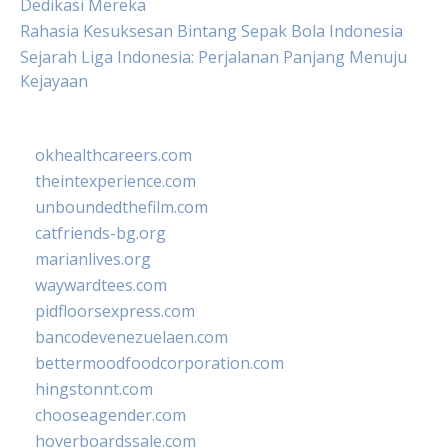
Dedikasi Mereka
Rahasia Kesuksesan Bintang Sepak Bola Indonesia
Sejarah Liga Indonesia: Perjalanan Panjang Menuju
Kejayaan
okhealthcareers.com
theintexperience.com
unboundedthefilm.com
catfriends-bg.org
marianlives.org
waywardtees.com
pidfloorsexpress.com
bancodevenezuelaen.com
bettermoodfoodcorporation.com
hingstonnt.com
chooseagender.com
hoverboardssale.com