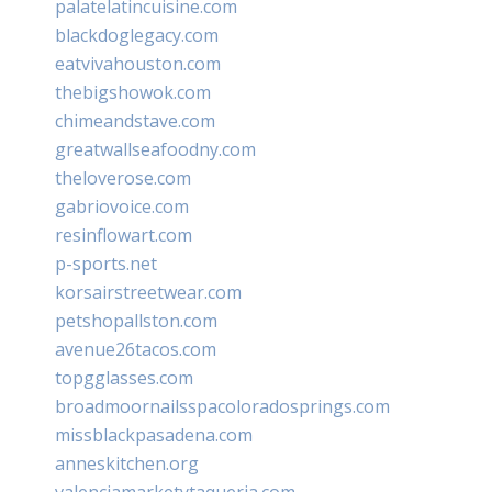
palatelatincuisine.com
blackdoglegacy.com
eatvivahouston.com
thebigshowok.com
chimeandstave.com
greatwallseafoodny.com
theloverose.com
gabriovoice.com
resinflowart.com
p-sports.net
korsairstreetwear.com
petshopallston.com
avenue26tacos.com
topgglasses.com
broadmoornailsspacoloradosprings.com
missblackpasadena.com
anneskitchen.org
valenciamarketytaqueria.com