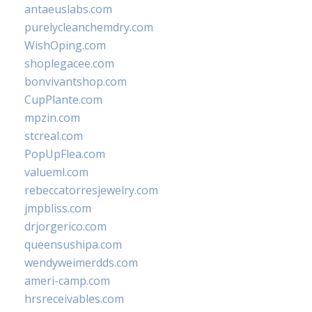
antaeuslabs.com
purelycleanchemdry.com
WishOping.com
shoplegacee.com
bonvivantshop.com
CupPlante.com
mpzin.com
stcreal.com
PopUpFlea.com
valueml.com
rebeccatorresjewelry.com
jmpbliss.com
drjorgerico.com
queensushipa.com
wendyweimerdds.com
ameri-camp.com
hrsreceivables.com