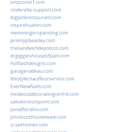
empconst1.com
cinderella-support.com
bigpinkrestaurant.com
inspirehuahin.com
memmingerspainting.com
jeremypbeasley.com
thesandwichdepotcos.com
drgiggleshouseofpain.com
hotflashdesigns.com
garagenadeau.com
lifestylechauffeurservice.com
EverNewNails.com
insideoutdecoratingcentre.com
salvatoresinpoint.com
jovialfloralco.com
johnlscotthometeam.com
u-seehomes.com