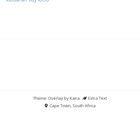
Theme: Overlay by
Kaira
.
Extra Text
Cape Town, South Africa