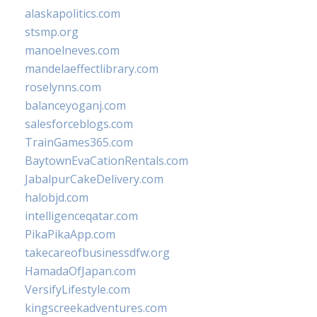
alaskapolitics.com
stsmp.org
manoelneves.com
mandelaeffectlibrary.com
roselynns.com
balanceyoganj.com
salesforceblogs.com
TrainGames365.com
BaytownEvaCationRentals.com
JabalpurCakeDelivery.com
halobjd.com
intelligenceqatar.com
PikaPikaApp.com
takecareofbusinessdfw.org
HamadaOfJapan.com
VersifyLifestyle.com
kingscreekadventures.com