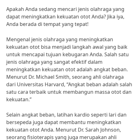
Apakah Anda sedang mencari jenis olahraga yang
dapat meningkatkan kekuatan otot Anda? Jika iya,
Anda berada di tempat yang tepat!
Mengenal jenis olahraga yang meningkatkan
kekuatan otot bisa menjadi langkah awal yang baik
untuk mencapai tujuan kebugaran Anda. Salah satu
jenis olahraga yang sangat efektif dalam
meningkatkan kekuatan otot adalah angkat beban.
Menurut Dr. Michael Smith, seorang ahli olahraga
dari Universitas Harvard, “Angkat beban adalah salah
satu cara terbaik untuk membangun massa otot dan
kekuatan.”
Selain angkat beban, latihan kardio seperti lari dan
bersepeda juga dapat membantu meningkatkan
kekuatan otot Anda. Menurut Dr. Sarah Johnson,
seorang fisioterapis yang juga merupakan ahli