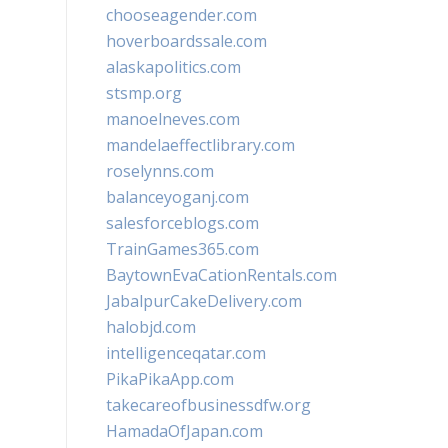
chooseagender.com
hoverboardssale.com
alaskapolitics.com
stsmp.org
manoelneves.com
mandelaeffectlibrary.com
roselynns.com
balanceyoganj.com
salesforceblogs.com
TrainGames365.com
BaytownEvaCationRentals.com
JabalpurCakeDelivery.com
halobjd.com
intelligenceqatar.com
PikaPikaApp.com
takecareofbusinessdfw.org
HamadaOfJapan.com