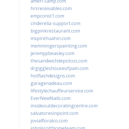
ameri-camp.com
hrsreceivables.com
empconst1.com
cinderella-support.com
bigpinkrestaurant.com
inspirehuahin.com
memmingerspainting.com
jeremypbeasley.com
thesandwichdepotcos.com
drgiggleshouseofpain.com
hotflashdesigns.com
garagenadeau.com
lifestylechauffeurservice.com
EverNewNails.com
insideoutdecoratingcentre.com
salvatoresinpoint.com
jovialfloralco.com
johnlscotthometeam.com