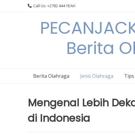
Skip
Call Us: +2782 444 YEAH
to
content
PECANJACK
Berita O
Berita Olahraga
Jenis Olahraga
Tips
Mengenal Lebih Deka
di Indonesia