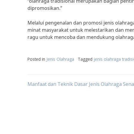
“olahraga tradisional merupakan bagian pentin
dipromosikan.”
Melalui pengenalan dan promosi jenis olahrag
minat masyarakat untuk melestarikan dan men
ragu untuk mencoba dan mendukung olahraga t
Posted in
Jenis Olahraga
Tagged
jenis olahraga tradis
Post
Manfaat dan Teknik Dasar Jenis Olahraga Sen
navigation