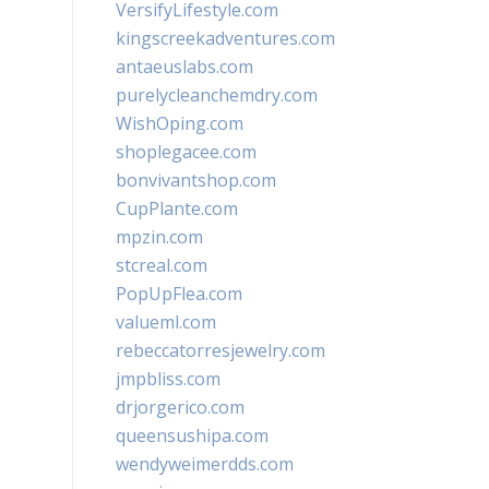
VersifyLifestyle.com
kingscreekadventures.com
antaeuslabs.com
purelycleanchemdry.com
WishOping.com
shoplegacee.com
bonvivantshop.com
CupPlante.com
mpzin.com
stcreal.com
PopUpFlea.com
valueml.com
rebeccatorresjewelry.com
jmpbliss.com
drjorgerico.com
queensushipa.com
wendyweimerdds.com