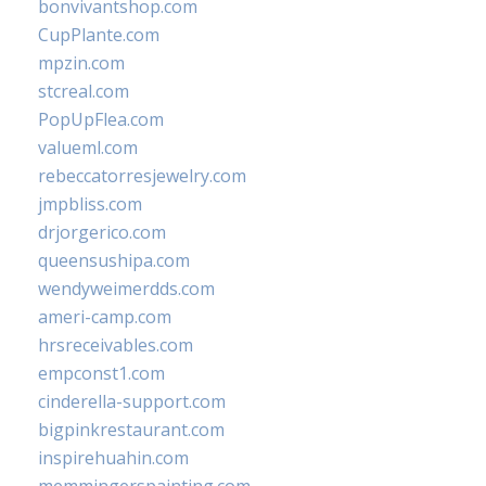
bonvivantshop.com
CupPlante.com
mpzin.com
stcreal.com
PopUpFlea.com
valueml.com
rebeccatorresjewelry.com
jmpbliss.com
drjorgerico.com
queensushipa.com
wendyweimerdds.com
ameri-camp.com
hrsreceivables.com
empconst1.com
cinderella-support.com
bigpinkrestaurant.com
inspirehuahin.com