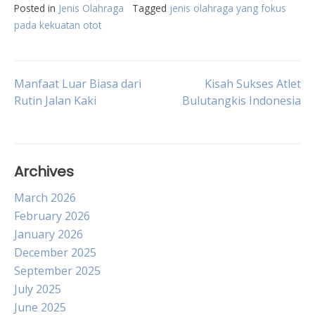
Posted in
Jenis Olahraga
Tagged
jenis olahraga yang fokus
pada kekuatan otot
Post
Manfaat Luar Biasa dari
Kisah Sukses Atlet
Rutin Jalan Kaki
Bulutangkis Indonesia
navigation
Archives
March 2026
February 2026
January 2026
December 2025
September 2025
July 2025
June 2025