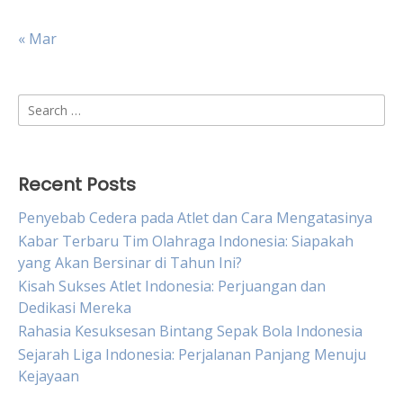
« Mar
Search
for:
Recent Posts
Penyebab Cedera pada Atlet dan Cara Mengatasinya
Kabar Terbaru Tim Olahraga Indonesia: Siapakah
yang Akan Bersinar di Tahun Ini?
Kisah Sukses Atlet Indonesia: Perjuangan dan
Dedikasi Mereka
Rahasia Kesuksesan Bintang Sepak Bola Indonesia
Sejarah Liga Indonesia: Perjalanan Panjang Menuju
Kejayaan