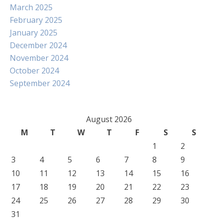
March 2025
February 2025
January 2025
December 2024
November 2024
October 2024
September 2024
August 2026
M
T
W
T
F
S
S
1
2
3
4
5
6
7
8
9
10
11
12
13
14
15
16
17
18
19
20
21
22
23
24
25
26
27
28
29
30
31