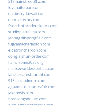
318mainstreet8h.com
lovenailsspari.com
oakberry-kuwait.com
quartzliterary.com
friendsofbroderickpark.com
studiopiattellina.com
jannagrillspringfield.com
fujiyamacharleston.com
elpatronchardon.com
donglaishun-order.com
fiamc-rome2022.org
mariceworldessentials.com
lafisheriarestaurant.com
915jazzandmore.com
aguadulce-countryfair.com
jakehovis.com
bosswingsduluth.com