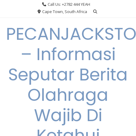
Skip
Call Us: +2782 444 YEAH
to
Cape Town, South Africa
content
PECANJACKST
– Informasi
Seputar Berita
Olahraga
Wajib Di
Ketahui