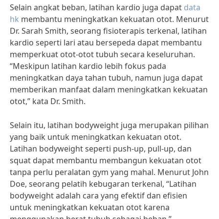
Selain angkat beban, latihan kardio juga dapat
data
hk
membantu meningkatkan kekuatan otot. Menurut
Dr. Sarah Smith, seorang fisioterapis terkenal, latihan
kardio seperti lari atau bersepeda dapat membantu
memperkuat otot-otot tubuh secara keseluruhan.
“Meskipun latihan kardio lebih fokus pada
meningkatkan daya tahan tubuh, namun juga dapat
memberikan manfaat dalam meningkatkan kekuatan
otot,” kata Dr. Smith.
Selain itu, latihan bodyweight juga merupakan pilihan
yang baik untuk meningkatkan kekuatan otot.
Latihan bodyweight seperti push-up, pull-up, dan
squat dapat membantu membangun kekuatan otot
tanpa perlu peralatan gym yang mahal. Menurut John
Doe, seorang pelatih kebugaran terkenal, “Latihan
bodyweight adalah cara yang efektif dan efisien
untuk meningkatkan kekuatan otot karena