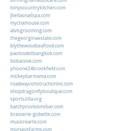
birminghamautocare.com
tonyscountrykitchen.com
jbellasnailspa.com
mychaihouse.com
alvisgrooming.com
thegeorginaestate.com
blythewoodseafood.com
paolosdelibangkok.com
bobacove.com
phoone24brookfield.com
mickeybarmama.com
roadwayconstructioninc.com
shopdragonflyboutique.com
sportszilla.org
batchprovisionsbar.com
brasserie-gobette.com
musicrearte.com
morseysfarms.com