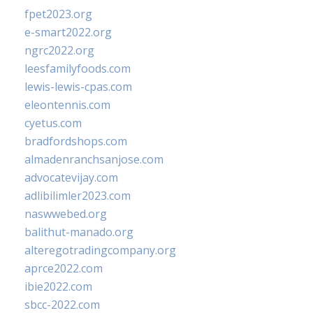
fpet2023.org
e-smart2022.org
ngrc2022.org
leesfamilyfoods.com
lewis-lewis-cpas.com
eleontennis.com
cyetus.com
bradfordshops.com
almadenranchsanjose.com
advocatevijay.com
adlibilimler2023.com
naswwebed.org
balithut-manado.org
alteregotradingcompany.org
aprce2022.com
ibie2022.com
sbcc-2022.com