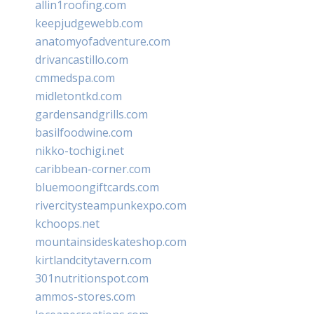
allin1roofing.com
keepjudgewebb.com
anatomyofadventure.com
drivancastillo.com
cmmedspa.com
midletontkd.com
gardensandgrills.com
basilfoodwine.com
nikko-tochigi.net
caribbean-corner.com
bluemoongiftcards.com
rivercitysteampunkexpo.com
kchoops.net
mountainsideskateshop.com
kirtlandcitytavern.com
301nutritionspot.com
ammos-stores.com