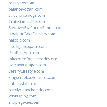
roselynns.com
balanceyoganj.com
salesforceblogs.com
TrainGames365.com
BaytownEvaCationRentals.com
JabalpurCakeDelivery.com
halobjd.com
intelligenceqatar.com
PikaPikaApp.com
takecareofbusinessdfw.org
HamadaOfJapan.com
VersifyLifestyle.com
kingscreekadventures.com
antaeuslabs.com
purelycleanchemdry.com
WishOping.com
shoplegacee.com