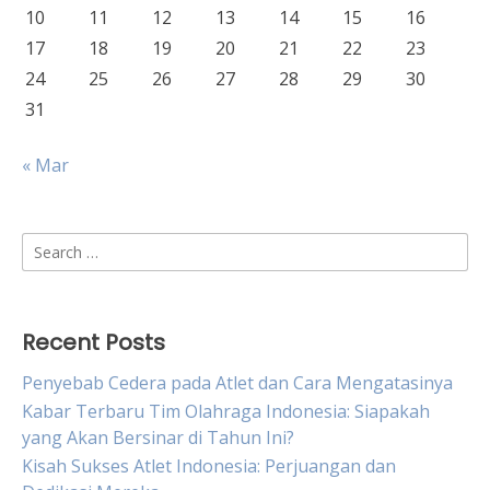
10
11
12
13
14
15
16
17
18
19
20
21
22
23
24
25
26
27
28
29
30
31
« Mar
Search
for:
Recent Posts
Penyebab Cedera pada Atlet dan Cara Mengatasinya
Kabar Terbaru Tim Olahraga Indonesia: Siapakah
yang Akan Bersinar di Tahun Ini?
Kisah Sukses Atlet Indonesia: Perjuangan dan