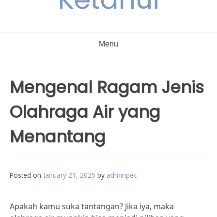
Menu
Mengenal Ragam Jenis
Olahraga Air yang
Menantang
Posted on
January 21, 2025
by
adminpec
Apakah kamu suka tantangan? Jika iya, maka