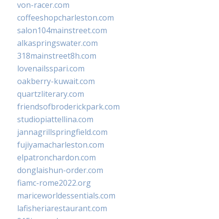
von-racer.com
coffeeshopcharleston.com
salon104mainstreet.com
alkaspringswater.com
318mainstreet8h.com
lovenailsspari.com
oakberry-kuwait.com
quartzliterary.com
friendsofbroderickpark.com
studiopiattellina.com
jannagrillspringfield.com
fujiyamacharleston.com
elpatronchardon.com
donglaishun-order.com
fiamc-rome2022.org
mariceworldessentials.com
lafisheriarestaurant.com