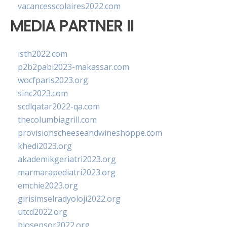
vacancesscolaires2022.com
MEDIA PARTNER II
isth2022.com
p2b2pabi2023-makassar.com
wocfparis2023.org
sinc2023.com
scdlqatar2022-qa.com
thecolumbiagrill.com
provisionscheeseandwineshoppe.com
khedi2023.org
akademikgeriatri2023.org
marmarapediatri2023.org
emchie2023.org
girisimselradyoloji2022.org
utcd2022.org
biosensor2022.org