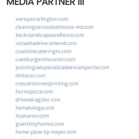
MEDIA PARTNER III
vwrepairarlington.com
cleaningservicebaltimore-md.com
beckslandscapeandfence.com
vistaaltadelveramendi.com
coastlinecateringnc.com
cuesburgershouston.com
psicologiaespecializadaencampeche.com
dmtacos.com
crescentstreetprinting.com
hornopizza.com
driveadragster.com
hematologa.com
lizaivanov.com
guesttinyhomes.com
home-plow-by-meyer.com