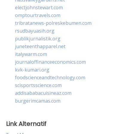
electjohnstewart.com
omptourtravels.com
tribratanews-polreskebumen.com
rsudbayuasih.org
publikjurnalistik.org
juneteenthapparel.net
italywarm.com
journaloffinanceeconomics.com
kvk-kumari.org
foodscienceandtechnology.com
scisportsscience.com
addisababacuisineaz.com
burgerimcamas.com
Link Alternatif