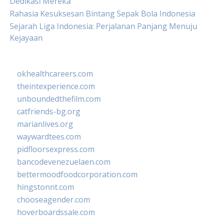
Dedikasi Mereka
Rahasia Kesuksesan Bintang Sepak Bola Indonesia
Sejarah Liga Indonesia: Perjalanan Panjang Menuju
Kejayaan
okhealthcareers.com
theintexperience.com
unboundedthefilm.com
catfriends-bg.org
marianlives.org
waywardtees.com
pidfloorsexpress.com
bancodevenezuelaen.com
bettermoodfoodcorporation.com
hingstonnt.com
chooseagender.com
hoverboardssale.com