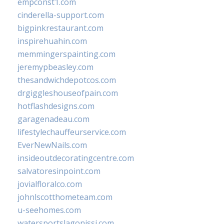
empconst1.com
cinderella-support.com
bigpinkrestaurant.com
inspirehuahin.com
memmingerspainting.com
jeremypbeasley.com
thesandwichdepotcos.com
drgiggleshouseofpain.com
hotflashdesigns.com
garagenadeau.com
lifestylechauffeurservice.com
EverNewNails.com
insideoutdecoratingcentre.com
salvatoresinpoint.com
jovialfloralco.com
johnlscotthometeam.com
u-seehomes.com
watersportslagonissi.com