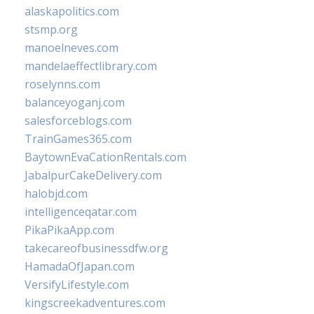
alaskapolitics.com
stsmp.org
manoelneves.com
mandelaeffectlibrary.com
roselynns.com
balanceyoganj.com
salesforceblogs.com
TrainGames365.com
BaytownEvaCationRentals.com
JabalpurCakeDelivery.com
halobjd.com
intelligenceqatar.com
PikaPikaApp.com
takecareofbusinessdfw.org
HamadaOfJapan.com
VersifyLifestyle.com
kingscreekadventures.com