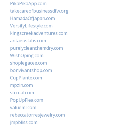
PikaPikaApp.com
takecareofbusinessdfw.org
HamadaOfJapan.com
VersifyLifestyle.com
kingscreekadventures.com
antaeuslabs.com
purelycleanchemdry.com
WishOping.com
shoplegacee.com
bonvivantshop.com
CupPlante.com
mpzin.com
stcreal.com
PopUpFlea.com
valueml.com
rebeccatorresjewelry.com
jmpbliss.com