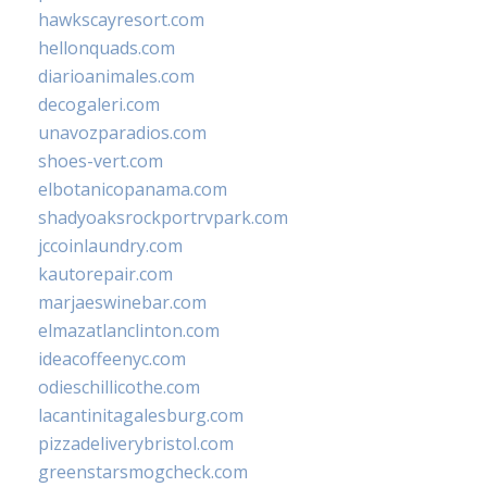
hawkscayresort.com
hellonquads.com
diarioanimales.com
decogaleri.com
unavozparadios.com
shoes-vert.com
elbotanicopanama.com
shadyoaksrockportrvpark.com
jccoinlaundry.com
kautorepair.com
marjaeswinebar.com
elmazatlanclinton.com
ideacoffeenyc.com
odieschillicothe.com
lacantinitagalesburg.com
pizzadeliverybristol.com
greenstarsmogcheck.com