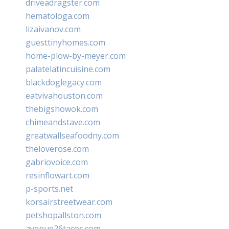
driveadragster.com
hematologa.com
lizaivanov.com
guesttinyhomes.com
home-plow-by-meyer.com
palatelatincuisine.com
blackdoglegacy.com
eatvivahouston.com
thebigshowok.com
chimeandstave.com
greatwallseafoodny.com
theloverose.com
gabriovoice.com
resinflowart.com
p-sports.net
korsairstreetwear.com
petshopallston.com
avenue26tacos.com