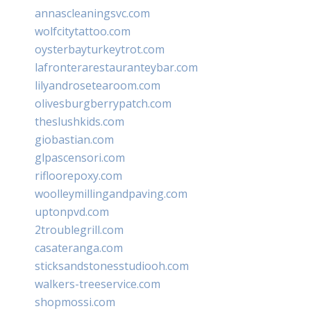
annascleaningsvc.com
wolfcitytattoo.com
oysterbayturkeytrot.com
lafronterarestauranteybar.com
lilyandrosetearoom.com
olivesburgberrypatch.com
theslushkids.com
giobastian.com
glpascensori.com
rifloorepoxy.com
woolleymillingandpaving.com
uptonpvd.com
2troublegrill.com
casateranga.com
sticksandstonesstudiooh.com
walkers-treeservice.com
shopmossi.com