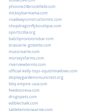
bobacove.com
phoone24brookfield.com
mickeybarmama.com
roadwayconstructioninc.com
shopdragonflyboutique.com
sportszilla.org
batchprovisionsbar.com
brasserie-gobette.com
musicrearte.com
morseysfarms.com
riverviewtennis.com
official-kelly-toys-squishmallows.com
displaygardenonsuncrest.org
bbq-empire-usa.com
feedstoreva.com
drogopets.com
ediblechalk.com
tabletennisnearme.com