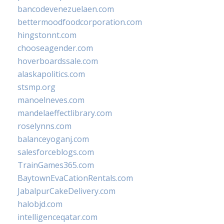
bancodevenezuelaen.com
bettermoodfoodcorporation.com
hingstonnt.com
chooseagender.com
hoverboardssale.com
alaskapolitics.com
stsmp.org
manoelneves.com
mandelaeffectlibrary.com
roselynns.com
balanceyoganj.com
salesforceblogs.com
TrainGames365.com
BaytownEvaCationRentals.com
JabalpurCakeDelivery.com
halobjd.com
intelligenceqatar.com