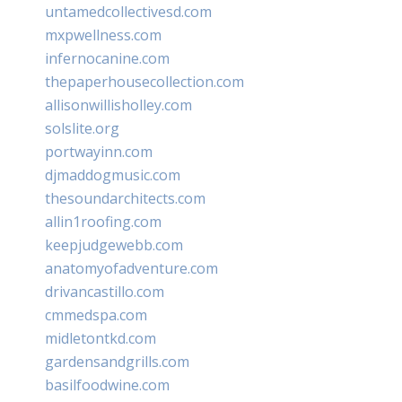
untamedcollectivesd.com
mxpwellness.com
infernocanine.com
thepaperhousecollection.com
allisonwillisholley.com
solslite.org
portwayinn.com
djmaddogmusic.com
thesoundarchitects.com
allin1roofing.com
keepjudgewebb.com
anatomyofadventure.com
drivancastillo.com
cmmedspa.com
midletontkd.com
gardensandgrills.com
basilfoodwine.com