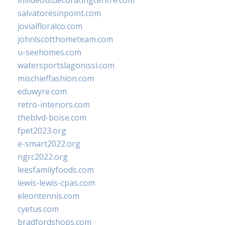
insideoutdecoratingcentre.com
salvatoresinpoint.com
jovialfloralco.com
johnlscotthometeam.com
u-seehomes.com
watersportslagonissi.com
mischieffashion.com
eduwyre.com
retro-interiors.com
theblvd-boise.com
fpet2023.org
e-smart2022.org
ngrc2022.org
leesfamilyfoods.com
lewis-lewis-cpas.com
eleontennis.com
cyetus.com
bradfordshops.com