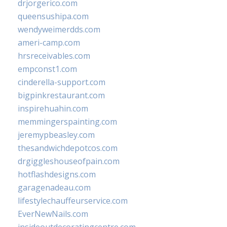
drjorgerico.com
queensushipa.com
wendyweimerdds.com
ameri-camp.com
hrsreceivables.com
empconst1.com
cinderella-support.com
bigpinkrestaurant.com
inspirehuahin.com
memmingerspainting.com
jeremypbeasley.com
thesandwichdepotcos.com
drgiggleshouseofpain.com
hotflashdesigns.com
garagenadeau.com
lifestylechauffeurservice.com
EverNewNails.com