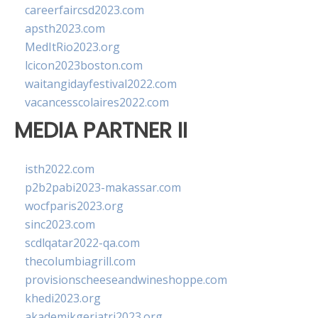
careerfaircsd2023.com
apsth2023.com
MedItRio2023.org
lcicon2023boston.com
waitangidayfestival2022.com
vacancesscolaires2022.com
MEDIA PARTNER II
isth2022.com
p2b2pabi2023-makassar.com
wocfparis2023.org
sinc2023.com
scdlqatar2022-qa.com
thecolumbiagrill.com
provisionscheeseandwineshoppe.com
khedi2023.org
akademikgeriatri2023.org