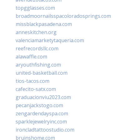
topgglasses.com
broadmoornailsspacoloradosprings.com
missblackpasadena.com
anneskitchen.org
valenciamarketytaqueria.com
reefrecordsllc.com
alawaffle.com
aryouthfishing.com
united-basketball.com
tios-tacos.com
cafecito-satx.com
graduacionviu2023.com
pecanjackstogo.com
zengardendayspa.com
sparklejewelryinc.com
ironcladtattoostudio.com
bruinshome.com