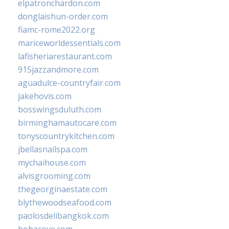
elpatronchardon.com
donglaishun-order.com
fiamc-rome2022.org
mariceworldessentials.com
lafisheriarestaurant.com
915jazzandmore.com
aguadulce-countryfair.com
jakehovis.com
bosswingsduluth.com
birminghamautocare.com
tonyscountrykitchen.com
jbellasnailspa.com
mychaihouse.com
alvisgrooming.com
thegeorginaestate.com
blythewoodseafood.com
paolosdelibangkok.com