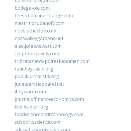
bolesfororegon.com
bodega-ole.com
thestreamlinerlounge.com
mestrinorubanofc.com
novelatherton.com
nassvalleygardens.net
electjohnstewart.com
omptourtravels.com
tribratanews-polreskebumen.com
rsudbayuasih.org
publikjurnalistik.org
juneteenthapparel.net
italywarm.com
journaloffinanceeconomics.com
kvk-kumari.org
foodscienceandtechnology.com
scisportsscience.com
addisababacuisineaz.com