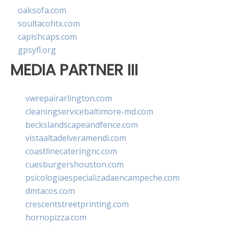
oaksofa.com
soultacohtx.com
capishcaps.com
gpsyfl.org
MEDIA PARTNER III
vwrepairarlington.com
cleaningservicebaltimore-md.com
beckslandscapeandfence.com
vistaaltadelveramendi.com
coastlinecateringnc.com
cuesburgershouston.com
psicologiaespecializadaencampeche.com
dmtacos.com
crescentstreetprinting.com
hornopizza.com