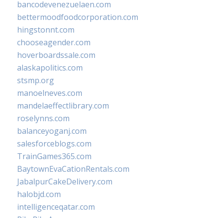
bancodevenezuelaen.com
bettermoodfoodcorporation.com
hingstonnt.com
chooseagender.com
hoverboardssale.com
alaskapolitics.com
stsmp.org
manoelneves.com
mandelaeffectlibrary.com
roselynns.com
balanceyoganj.com
salesforceblogs.com
TrainGames365.com
BaytownEvaCationRentals.com
JabalpurCakeDelivery.com
halobjd.com
intelligenceqatar.com