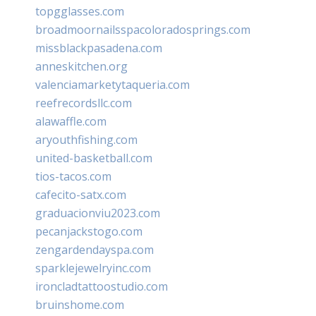
topgglasses.com
broadmoornailsspacoloradosprings.com
missblackpasadena.com
anneskitchen.org
valenciamarketytaqueria.com
reefrecordsllc.com
alawaffle.com
aryouthfishing.com
united-basketball.com
tios-tacos.com
cafecito-satx.com
graduacionviu2023.com
pecanjackstogo.com
zengardendayspa.com
sparklejewelryinc.com
ironcladtattoostudio.com
bruinshome.com