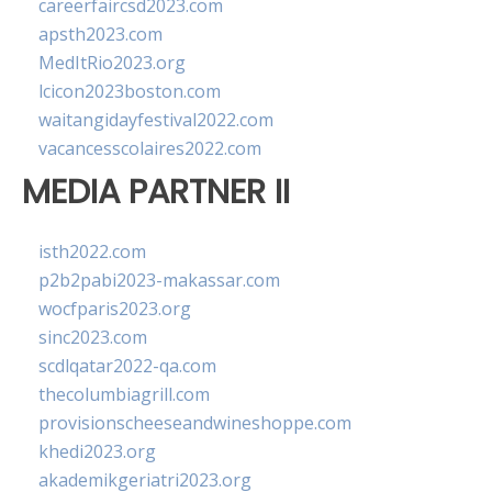
careerfaircsd2023.com
apsth2023.com
MedItRio2023.org
lcicon2023boston.com
waitangidayfestival2022.com
vacancesscolaires2022.com
MEDIA PARTNER II
isth2022.com
p2b2pabi2023-makassar.com
wocfparis2023.org
sinc2023.com
scdlqatar2022-qa.com
thecolumbiagrill.com
provisionscheeseandwineshoppe.com
khedi2023.org
akademikgeriatri2023.org