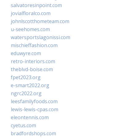
salvatoresinpoint.com
jovialfloralco.com
johnlscotthometeam.com
u-seehomes.com
watersportslagonissi.com
mischieffashion.com
eduwyre.com
retro-interiors.com
theblvd-boise.com
fpet2023.org
e-smart2022.org
ngrc2022.org
leesfamilyfoods.com
lewis-lewis-cpas.com
eleontennis.com
cyetus.com
bradfordshops.com