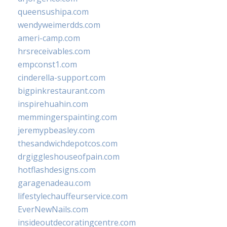
queensushipa.com
wendyweimerdds.com
ameri-camp.com
hrsreceivables.com
empconst1.com
cinderella-support.com
bigpinkrestaurant.com
inspirehuahin.com
memmingerspainting.com
jeremypbeasley.com
thesandwichdepotcos.com
drgiggleshouseofpain.com
hotflashdesigns.com
garagenadeau.com
lifestylechauffeurservice.com
EverNewNails.com
insideoutdecoratingcentre.com