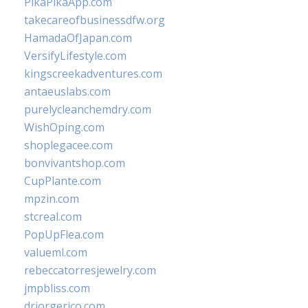
PikaPikaApp.com
takecareofbusinessdfw.org
HamadaOfJapan.com
VersifyLifestyle.com
kingscreekadventures.com
antaeuslabs.com
purelycleanchemdry.com
WishOping.com
shoplegacee.com
bonvivantshop.com
CupPlante.com
mpzin.com
stcreal.com
PopUpFlea.com
valueml.com
rebeccatorresjewelry.com
jmpbliss.com
drjorgerico.com