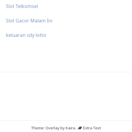
Slot Telkomsel
Slot Gacor Malam Ini
keluaran sdy lotto
Theme: Overlay by
Kaira
.
Extra Text