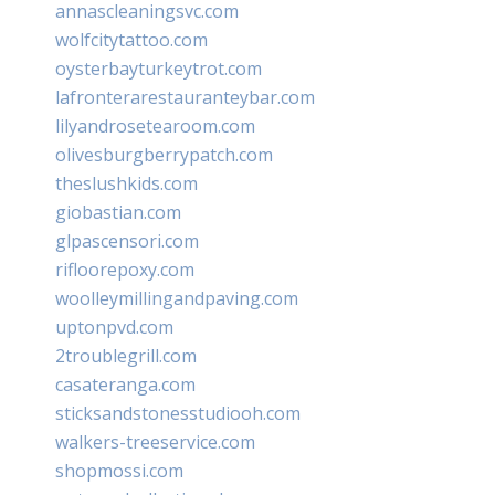
annascleaningsvc.com
wolfcitytattoo.com
oysterbayturkeytrot.com
lafronterarestauranteybar.com
lilyandrosetearoom.com
olivesburgberrypatch.com
theslushkids.com
giobastian.com
glpascensori.com
rifloorepoxy.com
woolleymillingandpaving.com
uptonpvd.com
2troublegrill.com
casateranga.com
sticksandstonesstudiooh.com
walkers-treeservice.com
shopmossi.com