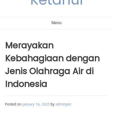
Menu
Merayakan
Kebahagiaan dengan
Jenis Olahraga Air di
Indonesia
Posted on
January 16, 2025
by
adminpec