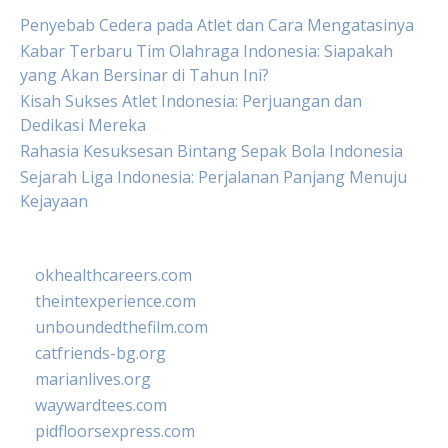
Penyebab Cedera pada Atlet dan Cara Mengatasinya
Kabar Terbaru Tim Olahraga Indonesia: Siapakah
yang Akan Bersinar di Tahun Ini?
Kisah Sukses Atlet Indonesia: Perjuangan dan
Dedikasi Mereka
Rahasia Kesuksesan Bintang Sepak Bola Indonesia
Sejarah Liga Indonesia: Perjalanan Panjang Menuju
Kejayaan
okhealthcareers.com
theintexperience.com
unboundedthefilm.com
catfriends-bg.org
marianlives.org
waywardtees.com
pidfloorsexpress.com