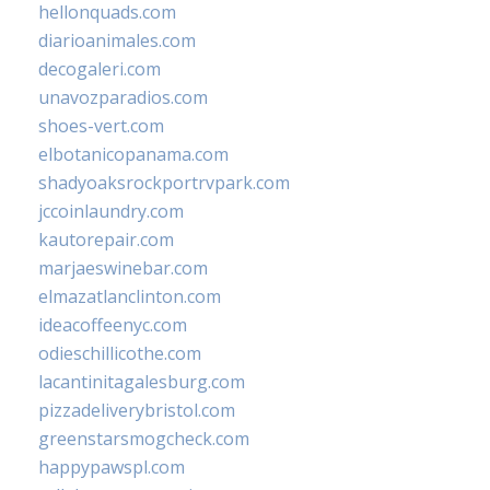
hellonquads.com
diarioanimales.com
decogaleri.com
unavozparadios.com
shoes-vert.com
elbotanicopanama.com
shadyoaksrockportrvpark.com
jccoinlaundry.com
kautorepair.com
marjaeswinebar.com
elmazatlanclinton.com
ideacoffeenyc.com
odieschillicothe.com
lacantinitagalesburg.com
pizzadeliverybristol.com
greenstarsmogcheck.com
happypawspl.com