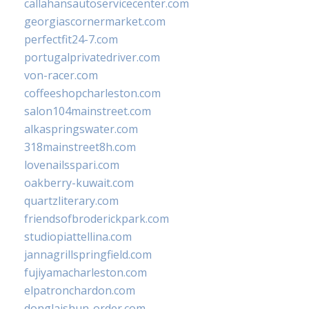
callahansautoservicecenter.com
georgiascornermarket.com
perfectfit24-7.com
portugalprivatedriver.com
von-racer.com
coffeeshopcharleston.com
salon104mainstreet.com
alkaspringswater.com
318mainstreet8h.com
lovenailsspari.com
oakberry-kuwait.com
quartzliterary.com
friendsofbroderickpark.com
studiopiattellina.com
jannagrillspringfield.com
fujiyamacharleston.com
elpatronchardon.com
donglaishun-order.com