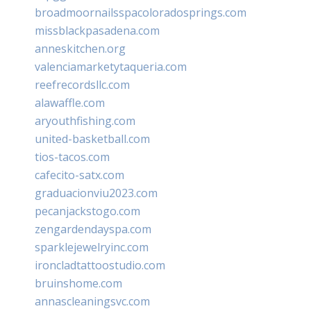
broadmoornailsspacoloradosprings.com
missblackpasadena.com
anneskitchen.org
valenciamarketytaqueria.com
reefrecordsllc.com
alawaffle.com
aryouthfishing.com
united-basketball.com
tios-tacos.com
cafecito-satx.com
graduacionviu2023.com
pecanjackstogo.com
zengardendayspa.com
sparklejewelryinc.com
ironcladtattoostudio.com
bruinshome.com
annascleaningsvc.com