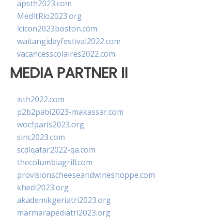
apsth2023.com
MedItRio2023.org
lcicon2023boston.com
waitangidayfestival2022.com
vacancesscolaires2022.com
MEDIA PARTNER II
isth2022.com
p2b2pabi2023-makassar.com
wocfparis2023.org
sinc2023.com
scdlqatar2022-qa.com
thecolumbiagrill.com
provisionscheeseandwineshoppe.com
khedi2023.org
akademikgeriatri2023.org
marmarapediatri2023.org