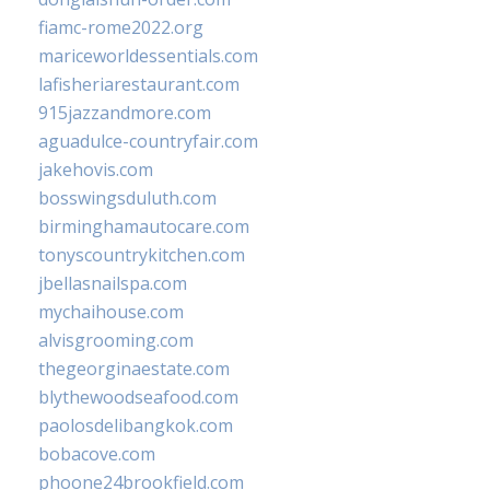
fiamc-rome2022.org
mariceworldessentials.com
lafisheriarestaurant.com
915jazzandmore.com
aguadulce-countryfair.com
jakehovis.com
bosswingsduluth.com
birminghamautocare.com
tonyscountrykitchen.com
jbellasnailspa.com
mychaihouse.com
alvisgrooming.com
thegeorginaestate.com
blythewoodseafood.com
paolosdelibangkok.com
bobacove.com
phoone24brookfield.com