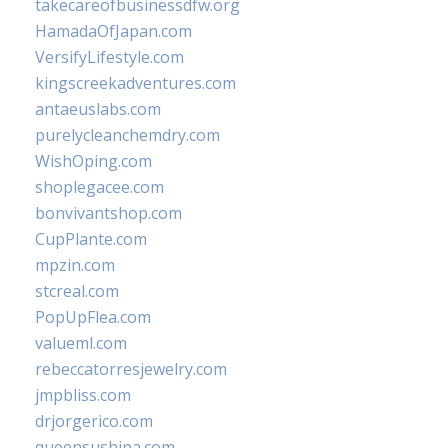
takecareofbusinessdfw.org
HamadaOfJapan.com
VersifyLifestyle.com
kingscreekadventures.com
antaeuslabs.com
purelycleanchemdry.com
WishOping.com
shoplegacee.com
bonvivantshop.com
CupPlante.com
mpzin.com
stcreal.com
PopUpFlea.com
valueml.com
rebeccatorresjewelry.com
jmpbliss.com
drjorgerico.com
queensushipa.com