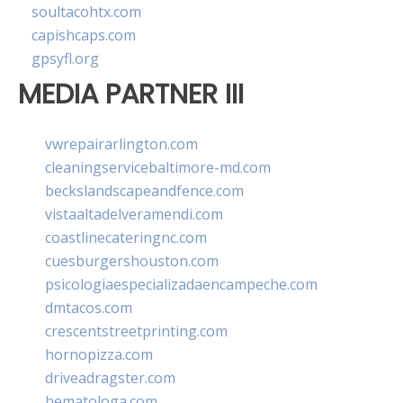
soultacohtx.com
capishcaps.com
gpsyfl.org
MEDIA PARTNER III
vwrepairarlington.com
cleaningservicebaltimore-md.com
beckslandscapeandfence.com
vistaaltadelveramendi.com
coastlinecateringnc.com
cuesburgershouston.com
psicologiaespecializadaencampeche.com
dmtacos.com
crescentstreetprinting.com
hornopizza.com
driveadragster.com
hematologa.com