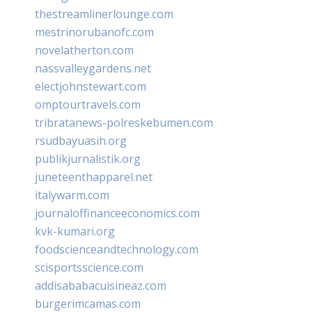
thestreamlinerlounge.com
mestrinorubanofc.com
novelatherton.com
nassvalleygardens.net
electjohnstewart.com
omptourtravels.com
tribratanews-polreskebumen.com
rsudbayuasih.org
publikjurnalistik.org
juneteenthapparel.net
italywarm.com
journaloffinanceeconomics.com
kvk-kumari.org
foodscienceandtechnology.com
scisportsscience.com
addisababacuisineaz.com
burgerimcamas.com