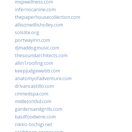
mxpwellness.com
infernocanine.com
thepaperhousecollection.com
allisonwillisholley.com
solslite.org
portwayinn.com
djmaddogmusic.com
thesoundarchitects.com
allin1roofing.com
keepjudgewebb.com
anatomyofadventure.com
drivancastillo.com
cmmedspa.com
midletontkd.com
gardensandgrills.com
basilfoodwine.com
nikko-tochigi.net
caribbean-corner.com