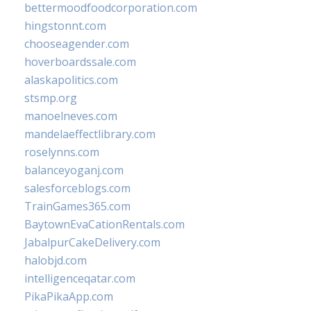
bettermoodfoodcorporation.com
hingstonnt.com
chooseagender.com
hoverboardssale.com
alaskapolitics.com
stsmp.org
manoelneves.com
mandelaeffectlibrary.com
roselynns.com
balanceyoganj.com
salesforceblogs.com
TrainGames365.com
BaytownEvaCationRentals.com
JabalpurCakeDelivery.com
halobjd.com
intelligenceqatar.com
PikaPikaApp.com