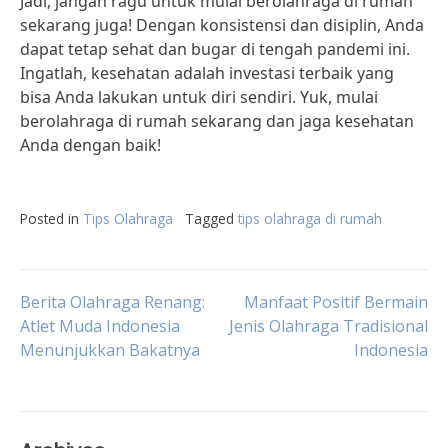
Jadi, jangan ragu untuk mulai berolahraga di rumah
sekarang juga! Dengan konsistensi dan disiplin, Anda
dapat tetap sehat dan bugar di tengah pandemi ini.
Ingatlah, kesehatan adalah investasi terbaik yang
bisa Anda lakukan untuk diri sendiri. Yuk, mulai
berolahraga di rumah sekarang dan jaga kesehatan
Anda dengan baik!
Posted in
Tips Olahraga
Tagged
tips olahraga di rumah
Post
Berita Olahraga Renang:
Manfaat Positif Bermain
Atlet Muda Indonesia
Jenis Olahraga Tradisional
Menunjukkan Bakatnya
Indonesia
navigation