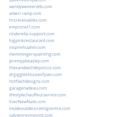
wendyweimerdds.com
ameri-camp.com
hrsreceivables.com
empconst1.com
cinderella-support.com
bigpinkrestaurant.com
inspirehuahin.com
memmingerspainting.com
jeremypbeasley.com
thesandwichdepotcos.com
drgiggleshouseofpain.com
hotflashdesigns.com
garagenadeau.com
lifestylechauffeurservice.com
EverNewNails.com
insideoutdecoratingcentre.com
salvatoresinpoint.com