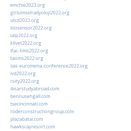
emchie2023.org
girisimselradyoloji2022.org
utcd2022.org
biosensor2022.org
ialp2022.org
klivet2022.org
ifac-hms2022.org
taoms2022.org
iias-euromena-conference2022.org
ivd2022.org
csity2022.org
ibsarstudyabroad.com
bennusehgall.com
tsecincinnati.com
roderconstructiongroup.com
plazabatai.com
hawkscayresort.com