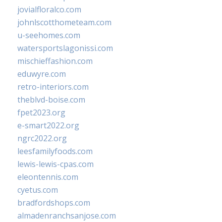
jovialfloralco.com
johnlscotthometeam.com
u-seehomes.com
watersportslagonissi.com
mischieffashion.com
eduwyre.com
retro-interiors.com
theblvd-boise.com
fpet2023.org
e-smart2022.org
ngrc2022.org
leesfamilyfoods.com
lewis-lewis-cpas.com
eleontennis.com
cyetus.com
bradfordshops.com
almadenranchsanjose.com