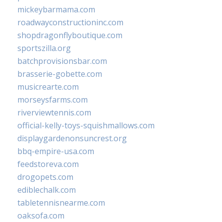
mickeybarmama.com
roadwayconstructioninc.com
shopdragonflyboutique.com
sportszilla.org
batchprovisionsbar.com
brasserie-gobette.com
musicrearte.com
morseysfarms.com
riverviewtennis.com
official-kelly-toys-squishmallows.com
displaygardenonsuncrest.org
bbq-empire-usa.com
feedstoreva.com
drogopets.com
ediblechalk.com
tabletennisnearme.com
oaksofa.com