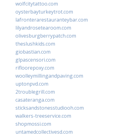
wolfcitytattoo.com
oysterbayturkeytrot.com
lafronterarestauranteybar.com
lilyandrosetearoom.com
olivesburgberrypatch.com
theslushkids.com
giobastian.com
glpascensori.com
rifloorepoxy.com
woolleymillingandpaving.com
uptonpvd.com
2troublegrill.com
casateranga.com
sticksandstonesstudiooh.com
walkers-treeservice.com
shopmossi.com
untamedcollectivesd.com