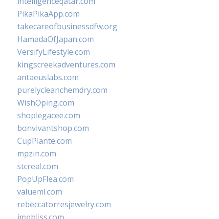
intelligenceqatar.com
PikaPikaApp.com
takecareofbusinessdfw.org
HamadaOfJapan.com
VersifyLifestyle.com
kingscreekadventures.com
antaeuslabs.com
purelycleanchemdry.com
WishOping.com
shoplegacee.com
bonvivantshop.com
CupPlante.com
mpzin.com
stcreal.com
PopUpFlea.com
valueml.com
rebeccatorresjewelry.com
jmpbliss.com