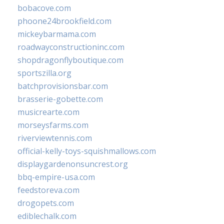
bobacove.com
phoone24brookfield.com
mickeybarmama.com
roadwayconstructioninc.com
shopdragonflyboutique.com
sportszilla.org
batchprovisionsbar.com
brasserie-gobette.com
musicrearte.com
morseysfarms.com
riverviewtennis.com
official-kelly-toys-squishmallows.com
displaygardenonsuncrest.org
bbq-empire-usa.com
feedstoreva.com
drogopets.com
ediblechalk.com