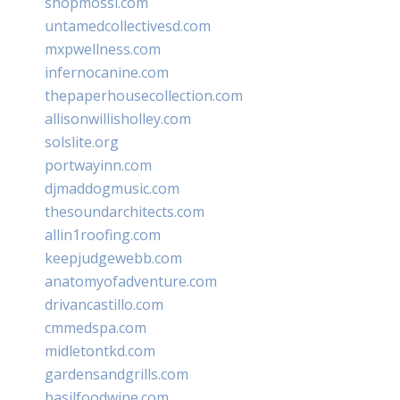
shopmossi.com
untamedcollectivesd.com
mxpwellness.com
infernocanine.com
thepaperhousecollection.com
allisonwillisholley.com
solslite.org
portwayinn.com
djmaddogmusic.com
thesoundarchitects.com
allin1roofing.com
keepjudgewebb.com
anatomyofadventure.com
drivancastillo.com
cmmedspa.com
midletontkd.com
gardensandgrills.com
basilfoodwine.com