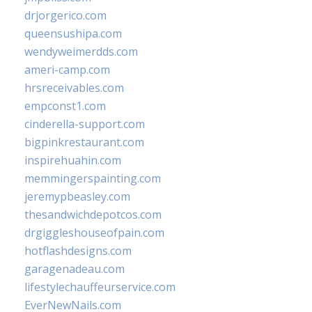
drjorgerico.com
queensushipa.com
wendyweimerdds.com
ameri-camp.com
hrsreceivables.com
empconst1.com
cinderella-support.com
bigpinkrestaurant.com
inspirehuahin.com
memmingerspainting.com
jeremypbeasley.com
thesandwichdepotcos.com
drgiggleshouseofpain.com
hotflashdesigns.com
garagenadeau.com
lifestylechauffeurservice.com
EverNewNails.com