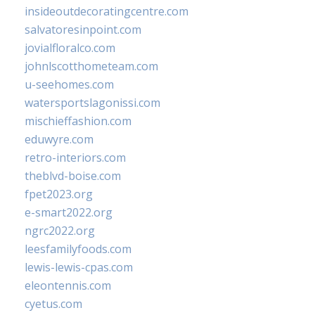
insideoutdecoratingcentre.com
salvatoresinpoint.com
jovialfloralco.com
johnlscotthometeam.com
u-seehomes.com
watersportslagonissi.com
mischieffashion.com
eduwyre.com
retro-interiors.com
theblvd-boise.com
fpet2023.org
e-smart2022.org
ngrc2022.org
leesfamilyfoods.com
lewis-lewis-cpas.com
eleontennis.com
cyetus.com