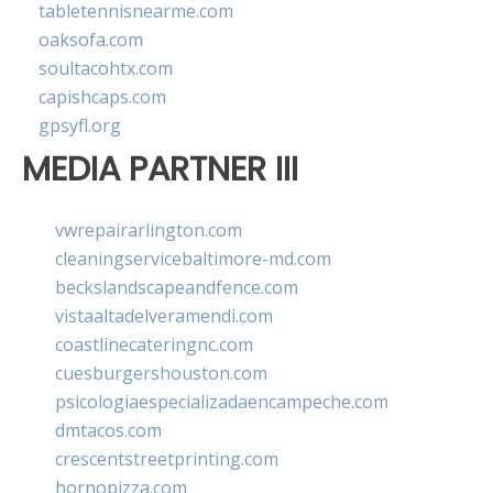
tabletennisnearme.com
oaksofa.com
soultacohtx.com
capishcaps.com
gpsyfl.org
MEDIA PARTNER III
vwrepairarlington.com
cleaningservicebaltimore-md.com
beckslandscapeandfence.com
vistaaltadelveramendi.com
coastlinecateringnc.com
cuesburgershouston.com
psicologiaespecializadaencampeche.com
dmtacos.com
crescentstreetprinting.com
hornopizza.com