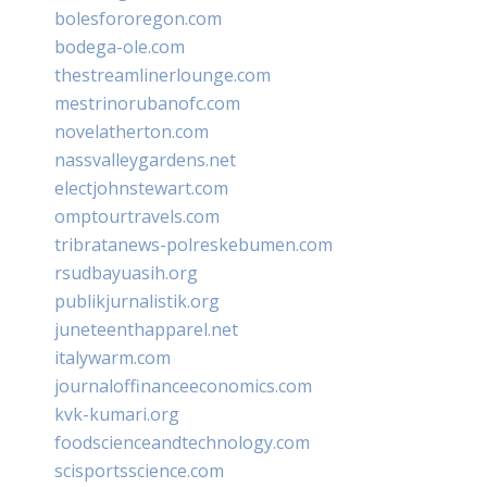
bolesfororegon.com
bodega-ole.com
thestreamlinerlounge.com
mestrinorubanofc.com
novelatherton.com
nassvalleygardens.net
electjohnstewart.com
omptourtravels.com
tribratanews-polreskebumen.com
rsudbayuasih.org
publikjurnalistik.org
juneteenthapparel.net
italywarm.com
journaloffinanceeconomics.com
kvk-kumari.org
foodscienceandtechnology.com
scisportsscience.com