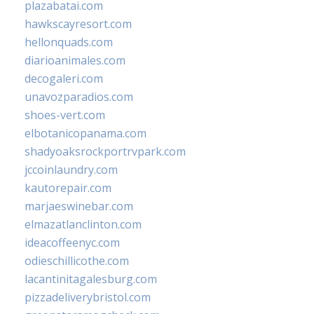
plazabatai.com
hawkscayresort.com
hellonquads.com
diarioanimales.com
decogaleri.com
unavozparadios.com
shoes-vert.com
elbotanicopanama.com
shadyoaksrockportrvpark.com
jccoinlaundry.com
kautorepair.com
marjaeswinebar.com
elmazatlanclinton.com
ideacoffeenyc.com
odieschillicothe.com
lacantinitagalesburg.com
pizzadeliverybristol.com