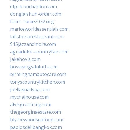
elpatronchardon.com
donglaishun-order.com
fiamc-rome2022.org
mariceworldessentials.com
lafisheriarestaurant.com
915jazzandmore.com
aguadulce-countryfair.com
jakehovis.com
bosswingsduluth.com
birminghamautocare.com
tonyscountrykitchen.com
jbellasnailspa.com
mychaihouse.com
alvisgrooming.com
thegeorginaestate.com
blythewoodseafood.com
paolosdelibangkok.com