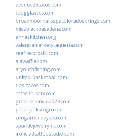
avenue26tacos.com
topgglasses.com
broadmoornailsspacoloradosprings.com
missblackpasadena.com
anneskitchen.org
valenciamarketytaqueria.com
reefrecordsllc.com
alawaffle.com
aryouthfishing.com
united-basketball.com
tios-tacos.com
cafecito-satx.com
graduacionviu2023.com
pecanjackstogo.com
zengardendayspa.com
sparklejewelryinc.com
ironcladtattoostudio.com