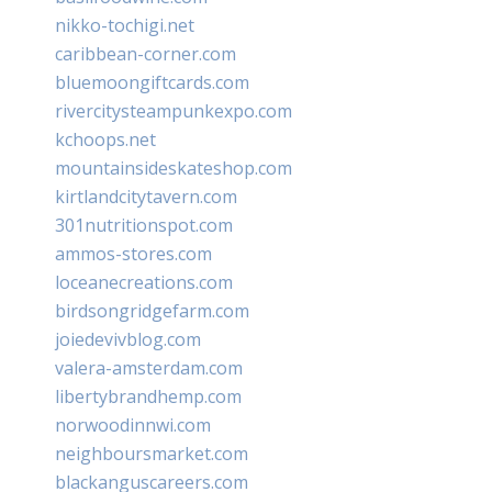
nikko-tochigi.net
caribbean-corner.com
bluemoongiftcards.com
rivercitysteampunkexpo.com
kchoops.net
mountainsideskateshop.com
kirtlandcitytavern.com
301nutritionspot.com
ammos-stores.com
loceanecreations.com
birdsongridgefarm.com
joiedevivblog.com
valera-amsterdam.com
libertybrandhemp.com
norwoodinnwi.com
neighboursmarket.com
blackanguscareers.com