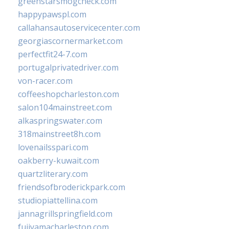
greenstarsmogcheck.com
happypawspl.com
callahansautoservicecenter.com
georgiascornermarket.com
perfectfit24-7.com
portugalprivatedriver.com
von-racer.com
coffeeshopcharleston.com
salon104mainstreet.com
alkaspringswater.com
318mainstreet8h.com
lovenailsspari.com
oakberry-kuwait.com
quartzliterary.com
friendsofbroderickpark.com
studiopiattellina.com
jannagrillspringfield.com
fujiyamacharleston.com