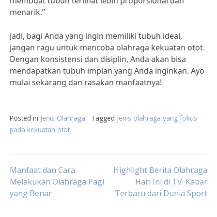
membuat tubuh terlihat lebih proporsional dan
menarik.”
Jadi, bagi Anda yang ingin memiliki tubuh ideal,
jangan ragu untuk mencoba olahraga kekuatan otot.
Dengan konsistensi dan disiplin, Anda akan bisa
mendapatkan tubuh impian yang Anda inginkan. Ayo
mulai sekarang dan rasakan manfaatnya!
Posted in
Jenis Olahraga
Tagged
jenis olahraga yang fokus
pada kekuatan otot
Post
Manfaat dan Cara
Highlight Berita Olahraga
Melakukan Olahraga Pagi
Hari Ini di TV: Kabar
yang Benar
Terbaru dari Dunia Sport
navigation