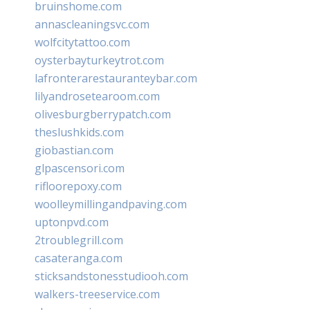
bruinshome.com
annascleaningsvc.com
wolfcitytattoo.com
oysterbayturkeytrot.com
lafronterarestauranteybar.com
lilyandrosetearoom.com
olivesburgberrypatch.com
theslushkids.com
giobastian.com
glpascensori.com
rifloorepoxy.com
woolleymillingandpaving.com
uptonpvd.com
2troublegrill.com
casateranga.com
sticksandstonesstudiooh.com
walkers-treeservice.com