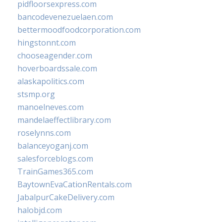
pidfloorsexpress.com
bancodevenezuelaen.com
bettermoodfoodcorporation.com
hingstonnt.com
chooseagender.com
hoverboardssale.com
alaskapolitics.com
stsmp.org
manoelneves.com
mandelaeffectlibrary.com
roselynns.com
balanceyoganj.com
salesforceblogs.com
TrainGames365.com
BaytownEvaCationRentals.com
JabalpurCakeDelivery.com
halobjd.com