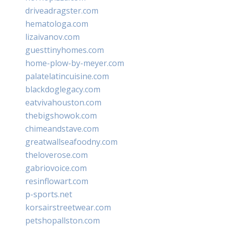
driveadragster.com
hematologa.com
lizaivanov.com
guesttinyhomes.com
home-plow-by-meyer.com
palatelatincuisine.com
blackdoglegacy.com
eatvivahouston.com
thebigshowok.com
chimeandstave.com
greatwallseafoodny.com
theloverose.com
gabriovoice.com
resinflowart.com
p-sports.net
korsairstreetwear.com
petshopallston.com