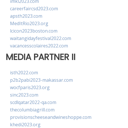
imkl2023.com
careerfaircsd2023.com
apsth2023.com
MedItRio2023.org
lcicon2023boston.com
waitangidayfestival2022.com
vacancesscolaires2022.com
MEDIA PARTNER II
isth2022.com
p2b2pabi2023-makassar.com
wocfparis2023.org
sinc2023.com
scdlqatar2022-qa.com
thecolumbiagrill.com
provisionscheeseandwineshoppe.com
khedi2023.org