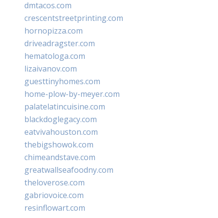
dmtacos.com
crescentstreetprinting.com
hornopizza.com
driveadragster.com
hematologa.com
lizaivanov.com
guesttinyhomes.com
home-plow-by-meyer.com
palatelatincuisine.com
blackdoglegacy.com
eatvivahouston.com
thebigshowok.com
chimeandstave.com
greatwallseafoodny.com
theloverose.com
gabriovoice.com
resinflowart.com