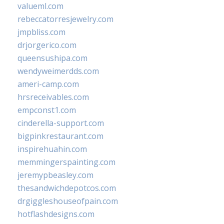
valueml.com
rebeccatorresjewelry.com
jmpbliss.com
drjorgerico.com
queensushipa.com
wendyweimerdds.com
ameri-camp.com
hrsreceivables.com
empconst1.com
cinderella-support.com
bigpinkrestaurant.com
inspirehuahin.com
memmingerspainting.com
jeremypbeasley.com
thesandwichdepotcos.com
drgiggleshouseofpain.com
hotflashdesigns.com