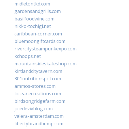
midletontkd.com
gardensandgrills.com
basilfoodwine.com
nikko-tochigi.net
caribbean-corner.com
bluemoongiftcards.com
rivercitysteampunkexpo.com
kchoops.net
mountainsideskateshop.com
kirtlandcitytavern.com
301nutritionspot.com
ammos-stores.com
loceanecreations.com
birdsongridgefarm.com
joiedevivblog.com
valera-amsterdam.com
libertybrandhemp.com