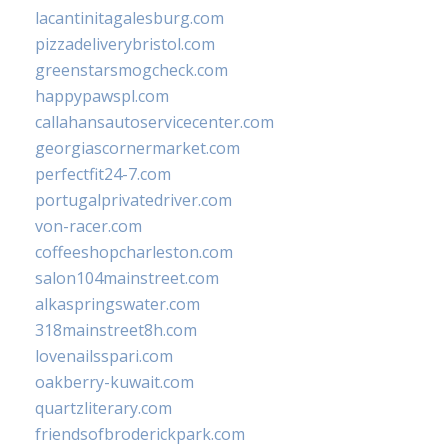
lacantinitagalesburg.com
pizzadeliverybristol.com
greenstarsmogcheck.com
happypawspl.com
callahansautoservicecenter.com
georgiascornermarket.com
perfectfit24-7.com
portugalprivatedriver.com
von-racer.com
coffeeshopcharleston.com
salon104mainstreet.com
alkaspringswater.com
318mainstreet8h.com
lovenailsspari.com
oakberry-kuwait.com
quartzliterary.com
friendsofbroderickpark.com