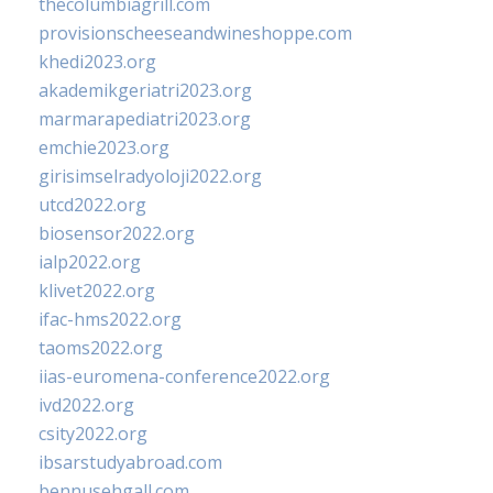
thecolumbiagrill.com
provisionscheeseandwineshoppe.com
khedi2023.org
akademikgeriatri2023.org
marmarapediatri2023.org
emchie2023.org
girisimselradyoloji2022.org
utcd2022.org
biosensor2022.org
ialp2022.org
klivet2022.org
ifac-hms2022.org
taoms2022.org
iias-euromena-conference2022.org
ivd2022.org
csity2022.org
ibsarstudyabroad.com
bennusehgall.com