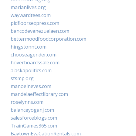
marianlives.org
waywardtees.com
pidfloorsexpress.com
bancodevenezuelaen.com
bettermoodfoodcorporation.com
hingstonnt.com
chooseagender.com
hoverboardssale.com
alaskapolitics.com
stsmp.org
manoelneves.com
mandelaeffectlibrary.com
roselynns.com
balanceyoganj.com
salesforceblogs.com
TrainGames365.com
BaytownEvaCationRentals.com