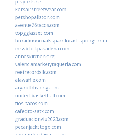
p-sports.net
korsairstreetwear.com
petshopallston.com
avenue26tacos.com
topgglasses.com
broadmoornailsspacoloradosprings.com
missblackpasadena.com
anneskitchen.org
valenciamarketytaqueria.com
reefrecordsllc.com
alawaffle.com
aryouthfishing.com
united-basketball.com
tios-tacos.com
cafecito-satx.com
graduacionviu2023.com
pecanjackstogo.com
zengardendayspa.com