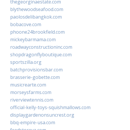
thegeorginaestate.com
blythewoodseafood.com
paolosdelibangkok.com
bobacove.com
phoone24brookfield.com
mickeybarmama.com
roadwayconstructioninc.com
shopdragonflyboutique.com
sportszilla.org
batchprovisionsbar.com
brasserie-gobette.com
musicrearte.com
morseysfarms.com
riverviewtennis.com
official-kelly-toys-squishmallows.com
displaygardenonsuncrest.org
bbq-empire-usa.com