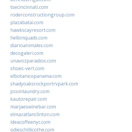
tsecincinnati.com
roderconstructiongroup.com
plazabatai.com
hawkscayresort.com
hellonquads.com
diarioanimales.com
decogaleri.com
unavozparadios.com
shoes-vert.com
elbotanicopanama.com
shadyoaksrockportrvpark.com
jccoinlaundry.com
kautorepair.com
marjaeswinebar.com
elmazatlanclinton.com
ideacoffeenyc.com
odieschillicothe.com