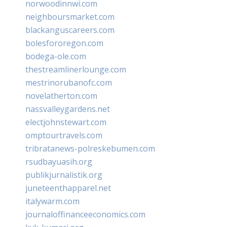
norwoodinnwi.com
neighboursmarket.com
blackanguscareers.com
bolesfororegon.com
bodega-ole.com
thestreamlinerlounge.com
mestrinorubanofc.com
novelatherton.com
nassvalleygardens.net
electjohnstewart.com
omptourtravels.com
tribratanews-polreskebumen.com
rsudbayuasih.org
publikjurnalistik.org
juneteenthapparel.net
italywarm.com
journaloffinanceeconomics.com