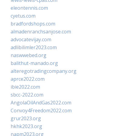
lewis-lewis-cpas.com
eleontennis.com
cyetus.com
bradfordshops.com
almadenranchsanjose.com
advocatevijay.com
adlibilimler2023.com
naswwebed.org
balithut-manado.org
alteregotradingcompany.org
aprce2022.com
ibie2022.com
sbcc-2022.com
AngolaOilAndGas2022.com
Convoy4Freedom2022.com
grur2023.org
hkhk2023.org
napm2023.org