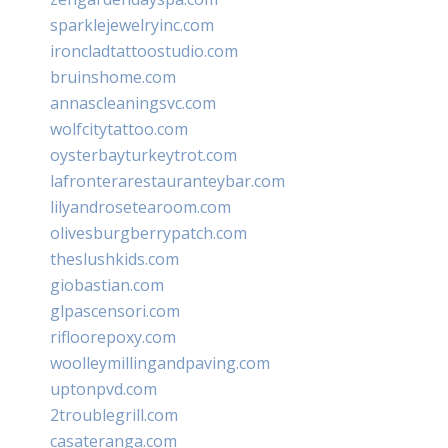
sparklejewelryinc.com
ironcladtattoostudio.com
bruinshome.com
annascleaningsvc.com
wolfcitytattoo.com
oysterbayturkeytrot.com
lafronterarestauranteybar.com
lilyandrosetearoom.com
olivesburgberrypatch.com
theslushkids.com
giobastian.com
glpascensori.com
rifloorepoxy.com
woolleymillingandpaving.com
uptonpvd.com
2troublegrill.com
casateranga.com