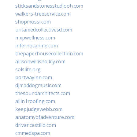
sticksandstonesstudiooh.com
walkers-treeservice.com
shopmossi.com
untamedcollectivesd.com
mxpwellness.com
infernocanine.com
thepaperhousecollection.com
allisonwillisholley.com
solslite.org
portwayinn.com
djmaddogmusic.com
thesoundarchitects.com
allin1roofing.com
keepjudgewebb.com
anatomyofadventure.com
drivancastillo.com
cmmedspa.com