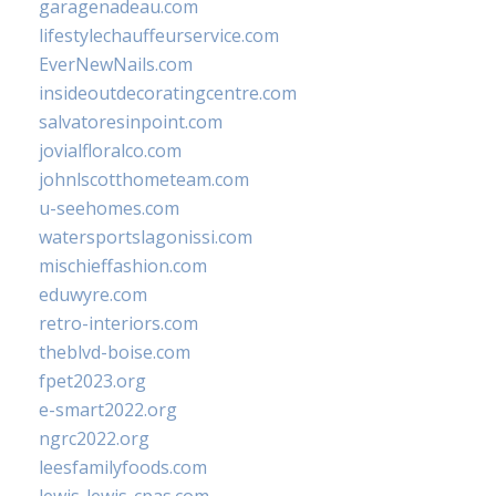
garagenadeau.com
lifestylechauffeurservice.com
EverNewNails.com
insideoutdecoratingcentre.com
salvatoresinpoint.com
jovialfloralco.com
johnlscotthometeam.com
u-seehomes.com
watersportslagonissi.com
mischieffashion.com
eduwyre.com
retro-interiors.com
theblvd-boise.com
fpet2023.org
e-smart2022.org
ngrc2022.org
leesfamilyfoods.com