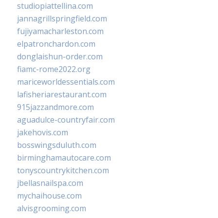
studiopiattellina.com
jannagrillspringfield.com
fujiyamacharleston.com
elpatronchardon.com
donglaishun-order.com
fiamc-rome2022.org
mariceworldessentials.com
lafisheriarestaurant.com
915jazzandmore.com
aguadulce-countryfair.com
jakehovis.com
bosswingsduluth.com
birminghamautocare.com
tonyscountrykitchen.com
jbellasnailspa.com
mychaihouse.com
alvisgrooming.com