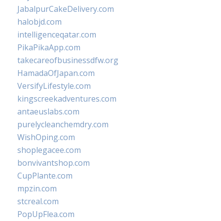
JabalpurCakeDelivery.com
halobjd.com
intelligenceqatar.com
PikaPikaApp.com
takecareofbusinessdfw.org
HamadaOfJapan.com
VersifyLifestyle.com
kingscreekadventures.com
antaeuslabs.com
purelycleanchemdry.com
WishOping.com
shoplegacee.com
bonvivantshop.com
CupPlante.com
mpzin.com
stcreal.com
PopUpFlea.com