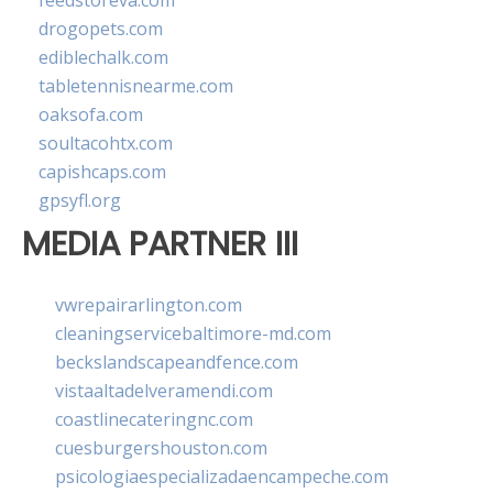
feedstoreva.com
drogopets.com
ediblechalk.com
tabletennisnearme.com
oaksofa.com
soultacohtx.com
capishcaps.com
gpsyfl.org
MEDIA PARTNER III
vwrepairarlington.com
cleaningservicebaltimore-md.com
beckslandscapeandfence.com
vistaaltadelveramendi.com
coastlinecateringnc.com
cuesburgershouston.com
psicologiaespecializadaencampeche.com