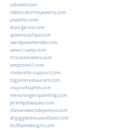
valueml.com
rebeccatorresjewelry.com
jmpbliss.com
drjorgerico.com
queensushipa.com
wendyweimerdds.com
ameri-camp.com
hrsreceivables.com
empconst1.com
cinderella-support.com
bigpinkrestaurant.com
inspirehuahin.com
memmingerspainting.com
jeremypbeasley.com
thesandwichdepotcos.com
drgiggleshouseofpain.com
hotflashdesigns.com