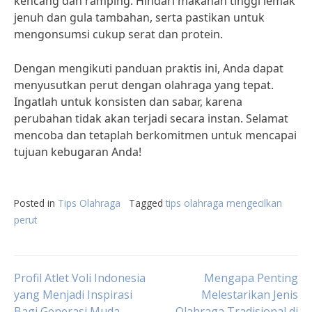
kencang dan ramping. Hindari makanan tinggi lemak
jenuh dan gula tambahan, serta pastikan untuk
mengonsumsi cukup serat dan protein.
Dengan mengikuti panduan praktis ini, Anda dapat
menyusutkan perut dengan olahraga yang tepat.
Ingatlah untuk konsisten dan sabar, karena
perubahan tidak akan terjadi secara instan. Selamat
mencoba dan tetaplah berkomitmen untuk mencapai
tujuan kebugaran Anda!
Posted in
Tips Olahraga
Tagged
tips olahraga mengecilkan
perut
Post
Profil Atlet Voli Indonesia
Mengapa Penting
yang Menjadi Inspirasi
Melestarikan Jenis
Bagi Generasi Muda
Olahraga Tradisional di