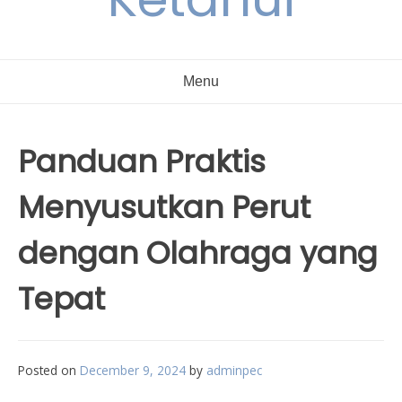
Menu
Panduan Praktis
Menyusutkan Perut
dengan Olahraga yang
Tepat
Posted on
December 9, 2024
by
adminpec