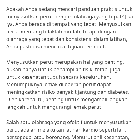
Apakah Anda sedang mencari panduan praktis untuk
menyusutkan perut dengan olahraga yang tepat? Jika
iya, Anda berada di tempat yang tepat! Menyusutkan
perut memang tidaklah mudah, tetapi dengan
olahraga yang tepat dan konsistensi dalam latihan,
Anda pasti bisa mencapai tujuan tersebut.
Menyusutkan perut merupakan hal yang penting,
bukan hanya untuk penampilan fisik, tetapi juga
untuk kesehatan tubuh secara keseluruhan.
Menumpuknya lemak di daerah perut dapat
meningkatkan risiko penyakit jantung dan diabetes.
Oleh karena itu, penting untuk mengambil langkah-
langkah untuk mengurangi lemak perut.
Salah satu olahraga yang efektif untuk menyusutkan
perut adalah melakukan latihan kardio seperti lari,
bersepeda, atau berenang. Menurut ahli kesehatan,