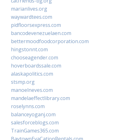
catfriends-bg.org
marianlives.org
waywardtees.com
pidfloorsexpress.com
bancodevenezuelaen.com
bettermoodfoodcorporation.com
hingstonnt.com
chooseagender.com
hoverboardssale.com
alaskapolitics.com
stsmp.org
manoelneves.com
mandelaeffectlibrary.com
roselynns.com
balanceyoganj.com
salesforceblogs.com
TrainGames365.com
BaytownEvaCationRentals.com