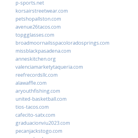
p-sports.net
korsairstreetwear.com
petshopallston.com
avenue26tacos.com
topgglasses.com
broadmoornailsspacoloradosprings.com
missblackpasadena.com
anneskitchen.org
valenciamarketytaqueria.com
reefrecordsllc.com
alawaffle.com
aryouthfishing.com
united-basketball.com
tios-tacos.com
cafecito-satx.com
graduacionviu2023.com
pecanjackstogo.com