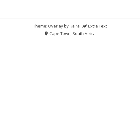
Theme: Overlay by
Kaira
.
Extra Text
Cape Town, South Africa