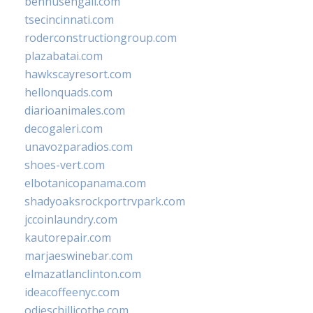
bennusehgall.com
tsecincinnati.com
roderconstructiongroup.com
plazabatai.com
hawkscayresort.com
hellonquads.com
diarioanimales.com
decogaleri.com
unavozparadios.com
shoes-vert.com
elbotanicopanama.com
shadyoaksrockportrvpark.com
jccoinlaundry.com
kautorepair.com
marjaeswinebar.com
elmazatlanclinton.com
ideacoffeenyc.com
odieschillicothe.com