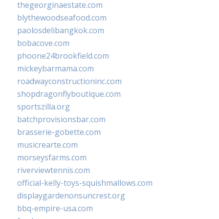
thegeorginaestate.com
blythewoodseafood.com
paolosdelibangkok.com
bobacove.com
phoone24brookfield.com
mickeybarmama.com
roadwayconstructioninc.com
shopdragonflyboutique.com
sportszilla.org
batchprovisionsbar.com
brasserie-gobette.com
musicrearte.com
morseysfarms.com
riverviewtennis.com
official-kelly-toys-squishmallows.com
displaygardenonsuncrest.org
bbq-empire-usa.com