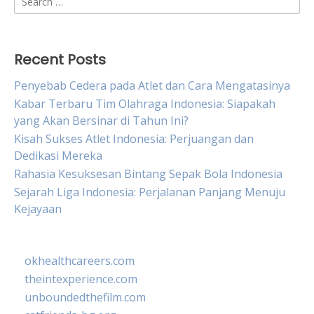
for:
Recent Posts
Penyebab Cedera pada Atlet dan Cara Mengatasinya
Kabar Terbaru Tim Olahraga Indonesia: Siapakah
yang Akan Bersinar di Tahun Ini?
Kisah Sukses Atlet Indonesia: Perjuangan dan
Dedikasi Mereka
Rahasia Kesuksesan Bintang Sepak Bola Indonesia
Sejarah Liga Indonesia: Perjalanan Panjang Menuju
Kejayaan
okhealthcareers.com
theintexperience.com
unboundedthefilm.com