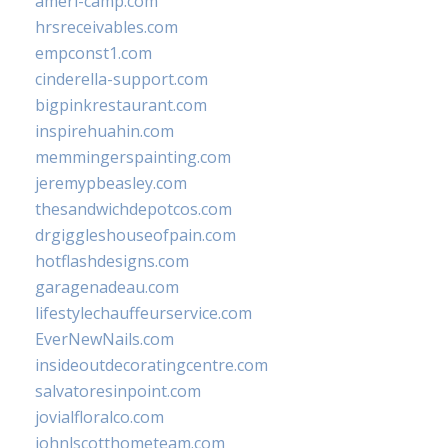
ameri-camp.com
hrsreceivables.com
empconst1.com
cinderella-support.com
bigpinkrestaurant.com
inspirehuahin.com
memmingerspainting.com
jeremypbeasley.com
thesandwichdepotcos.com
drgiggleshouseofpain.com
hotflashdesigns.com
garagenadeau.com
lifestylechauffeurservice.com
EverNewNails.com
insideoutdecoratingcentre.com
salvatoresinpoint.com
jovialfloralco.com
johnlscotthometeam.com