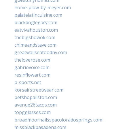
home-plow-by-meyer.com
palatelatincuisine.com
blackdoglegacy.com
eatvivahouston.com
thebigshowok.com
chimeandstave.com
greatwallseafoodny.com
theloverose.com
gabriovoice.com
resinflowart.com
p-sports.net
korsairstreetwear.com
petshopallston.com
avenue26tacos.com
topgglasses.com
broadmoornailsspacoloradosprings.com
missblackpasadena.com