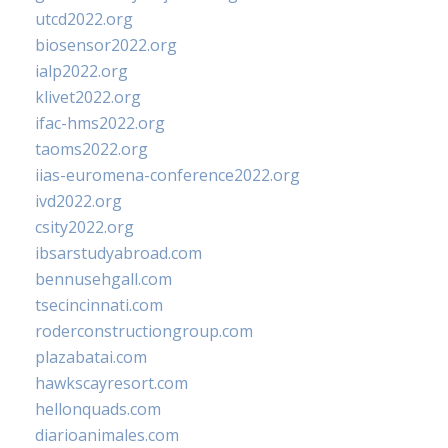
utcd2022.org
biosensor2022.org
ialp2022.org
klivet2022.org
ifac-hms2022.org
taoms2022.org
iias-euromena-conference2022.org
ivd2022.org
csity2022.org
ibsarstudyabroad.com
bennusehgall.com
tsecincinnati.com
roderconstructiongroup.com
plazabatai.com
hawkscayresort.com
hellonquads.com
diarioanimales.com