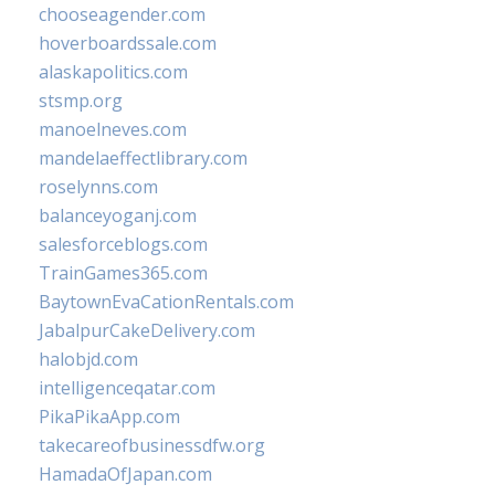
chooseagender.com
hoverboardssale.com
alaskapolitics.com
stsmp.org
manoelneves.com
mandelaeffectlibrary.com
roselynns.com
balanceyoganj.com
salesforceblogs.com
TrainGames365.com
BaytownEvaCationRentals.com
JabalpurCakeDelivery.com
halobjd.com
intelligenceqatar.com
PikaPikaApp.com
takecareofbusinessdfw.org
HamadaOfJapan.com