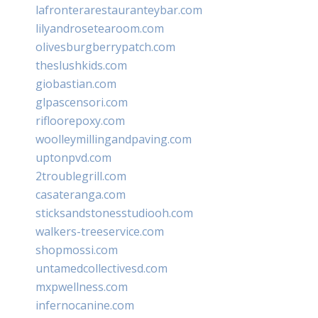
lafronterarestauranteybar.com
lilyandrosetearoom.com
olivesburgberrypatch.com
theslushkids.com
giobastian.com
glpascensori.com
rifloorepoxy.com
woolleymillingandpaving.com
uptonpvd.com
2troublegrill.com
casateranga.com
sticksandstonesstudiooh.com
walkers-treeservice.com
shopmossi.com
untamedcollectivesd.com
mxpwellness.com
infernocanine.com