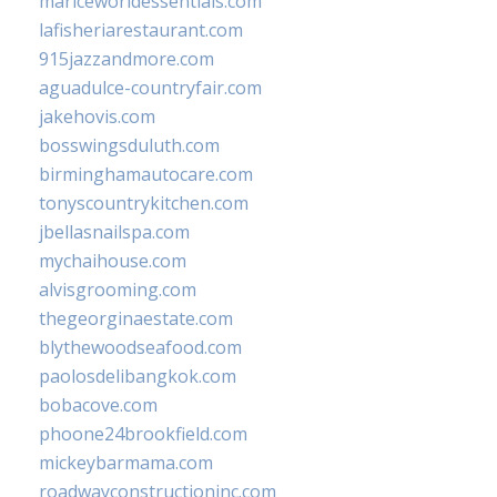
mariceworldessentials.com
lafisheriarestaurant.com
915jazzandmore.com
aguadulce-countryfair.com
jakehovis.com
bosswingsduluth.com
birminghamautocare.com
tonyscountrykitchen.com
jbellasnailspa.com
mychaihouse.com
alvisgrooming.com
thegeorginaestate.com
blythewoodseafood.com
paolosdelibangkok.com
bobacove.com
phoone24brookfield.com
mickeybarmama.com
roadwayconstructioninc.com