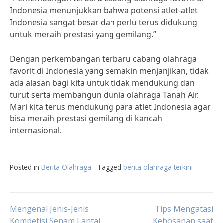
Indonesia menunjukkan bahwa potensi atlet-atlet
Indonesia sangat besar dan perlu terus didukung
untuk meraih prestasi yang gemilang.”
Dengan perkembangan terbaru cabang olahraga
favorit di Indonesia yang semakin menjanjikan, tidak
ada alasan bagi kita untuk tidak mendukung dan
turut serta membangun dunia olahraga Tanah Air.
Mari kita terus mendukung para atlet Indonesia agar
bisa meraih prestasi gemilang di kancah
internasional.
Posted in
Berita Olahraga
Tagged
berita olahraga terkini
Post
Mengenal Jenis-Jenis
Tips Mengatasi
Kompetisi Senam Lantai
Kebosanan saat