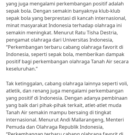
yang juga mengalami perkembangan positif adalah
sepak bola. Dengan semakin banyaknya klub-klub
sepak bola yang berprestasi di kancah internasional,
minat masyarakat Indonesia terhadap olahraga ini
semakin meningkat. Menurut Ratu Tisha Destria,
pengamat olahraga dari Universitas Indonesia,
“Perkembangan terbaru cabang olahraga favorit di
Indonesia, seperti sepak bola, memberikan dampak
positif bagi perkembangan olahraga Tanah Air secara
keseluruhan.”
Tak ketinggalan, cabang olahraga lainnya seperti voli,
atletik, dan renang juga mengalami perkembangan
yang positif di Indonesia. Dengan adanya pembinaan
yang baik dari pihak-pihak terkait, atlet-atlet muda
Tanah Air semakin mampu bersaing di tingkat
internasional. Menurut Andi Mallarangeng, Menteri
Pemuda dan Olahraga Republik Indonesia,
“Perkembangan terbaru cabang olahraga favorit di