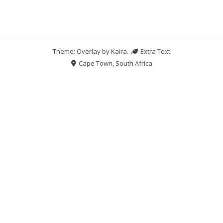
Theme: Overlay by
Kaira
.
Extra Text
Cape Town, South Africa