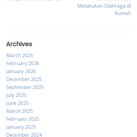
Melakukan Olahraga di
navigation
Rumah
Archives
March 2026
February 2026
January 2026
December 2025
September 2025
July 2025
June 2025
March 2025
February 2025
January 2025
December 2024