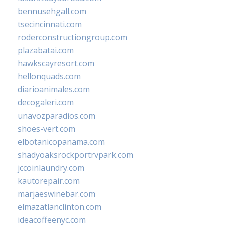
bennusehgall.com
tsecincinnati.com
roderconstructiongroup.com
plazabatai.com
hawkscayresort.com
hellonquads.com
diarioanimales.com
decogaleri.com
unavozparadios.com
shoes-vert.com
elbotanicopanama.com
shadyoaksrockportrvpark.com
jccoinlaundry.com
kautorepair.com
marjaeswinebar.com
elmazatlanclinton.com
ideacoffeenyc.com