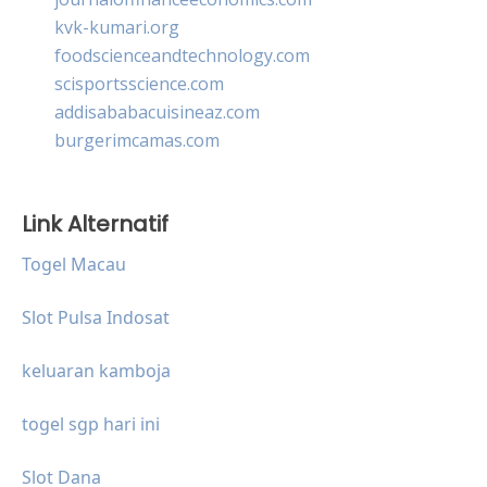
kvk-kumari.org
foodscienceandtechnology.com
scisportsscience.com
addisababacuisineaz.com
burgerimcamas.com
Link Alternatif
Togel Macau
Slot Pulsa Indosat
keluaran kamboja
togel sgp hari ini
Slot Dana