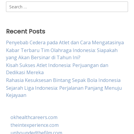
Search
for:
Recent Posts
Penyebab Cedera pada Atlet dan Cara Mengatasinya
Kabar Terbaru Tim Olahraga Indonesia: Siapakah
yang Akan Bersinar di Tahun Ini?
Kisah Sukses Atlet Indonesia: Perjuangan dan
Dedikasi Mereka
Rahasia Kesuksesan Bintang Sepak Bola Indonesia
Sejarah Liga Indonesia: Perjalanan Panjang Menuju
Kejayaan
okhealthcareers.com
theintexperience.com
unboundedthefilm.com