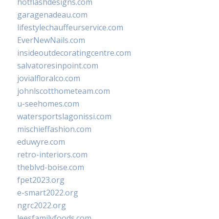
hotflashdesigns.com
garagenadeau.com
lifestylechauffeurservice.com
EverNewNails.com
insideoutdecoratingcentre.com
salvatoresinpoint.com
jovialfloralco.com
johnlscotthometeam.com
u-seehomes.com
watersportslagonissi.com
mischieffashion.com
eduwyre.com
retro-interiors.com
theblvd-boise.com
fpet2023.org
e-smart2022.org
ngrc2022.org
leesfamilyfoods.com