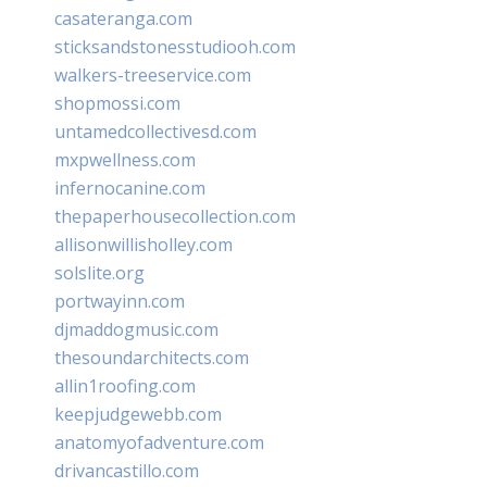
casateranga.com
sticksandstonesstudiooh.com
walkers-treeservice.com
shopmossi.com
untamedcollectivesd.com
mxpwellness.com
infernocanine.com
thepaperhousecollection.com
allisonwillisholley.com
solslite.org
portwayinn.com
djmaddogmusic.com
thesoundarchitects.com
allin1roofing.com
keepjudgewebb.com
anatomyofadventure.com
drivancastillo.com