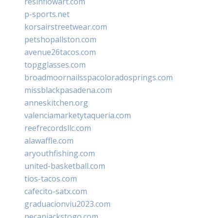
resinflowart.com
p-sports.net
korsairstreetwear.com
petshopallston.com
avenue26tacos.com
topgglasses.com
broadmoornailsspacoloradosprings.com
missblackpasadena.com
anneskitchen.org
valenciamarketytaqueria.com
reefrecordsllc.com
alawaffle.com
aryouthfishing.com
united-basketball.com
tios-tacos.com
cafecito-satx.com
graduacionviu2023.com
pecanjackstogo.com