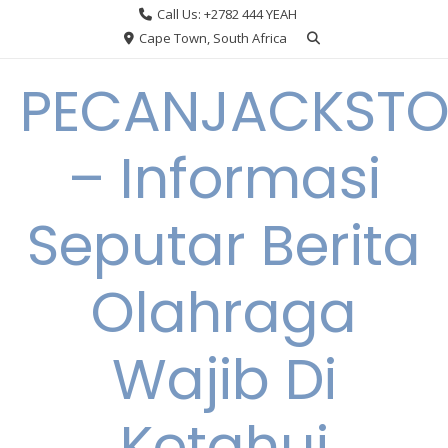
Skip
Call Us: +2782 444 YEAH
to
Cape Town, South Africa
content
PECANJACKST
– Informasi
Seputar Berita
Olahraga
Wajib Di
Ketahui