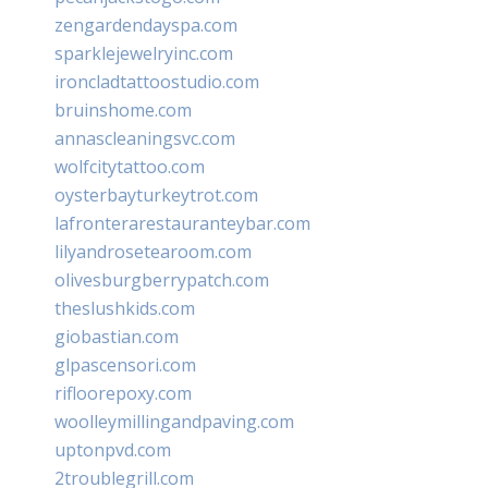
zengardendayspa.com
sparklejewelryinc.com
ironcladtattoostudio.com
bruinshome.com
annascleaningsvc.com
wolfcitytattoo.com
oysterbayturkeytrot.com
lafronterarestauranteybar.com
lilyandrosetearoom.com
olivesburgberrypatch.com
theslushkids.com
giobastian.com
glpascensori.com
rifloorepoxy.com
woolleymillingandpaving.com
uptonpvd.com
2troublegrill.com