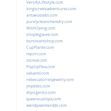
VersifyLifestyle.com
kingscreekadventures.com
antaeuslabs.com
purelycleanchemdry.com
WishOping.com
shoplegacee.com
bonvivantshop.com
CupPlante.com
mpzin.com
stcreal.com
PopUpFlea.com
valueml.com
rebeccatorresjewelry.com
jmpbliss.com
drjorgerico.com
queensushipa.com
wendyweimerdds.com