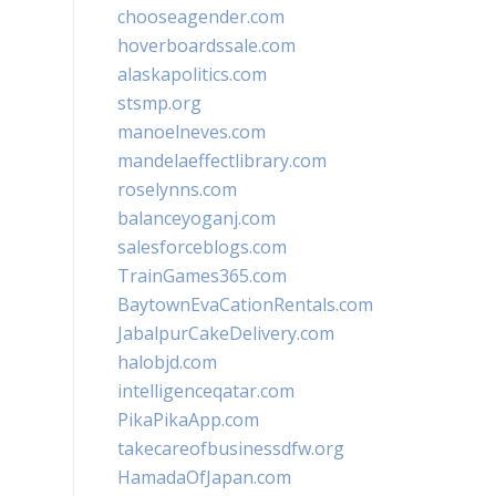
chooseagender.com
hoverboardssale.com
alaskapolitics.com
stsmp.org
manoelneves.com
mandelaeffectlibrary.com
roselynns.com
balanceyoganj.com
salesforceblogs.com
TrainGames365.com
BaytownEvaCationRentals.com
JabalpurCakeDelivery.com
halobjd.com
intelligenceqatar.com
PikaPikaApp.com
takecareofbusinessdfw.org
HamadaOfJapan.com