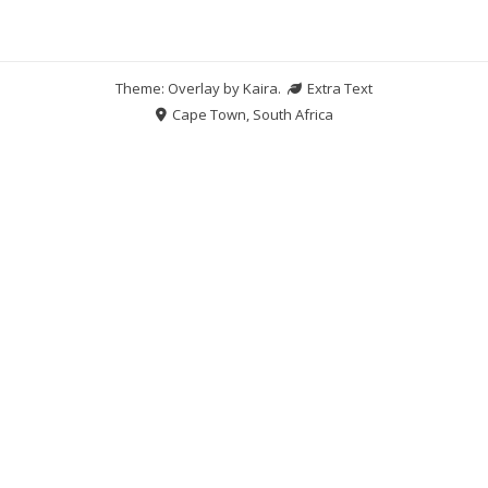
Theme: Overlay by
Kaira
.
Extra Text
Cape Town, South Africa