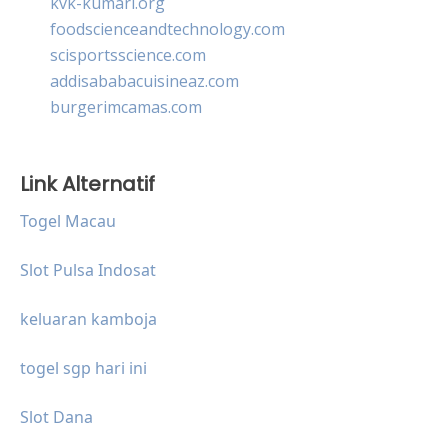
kvk-kumari.org
foodscienceandtechnology.com
scisportsscience.com
addisababacuisineaz.com
burgerimcamas.com
Link Alternatif
Togel Macau
Slot Pulsa Indosat
keluaran kamboja
togel sgp hari ini
Slot Dana