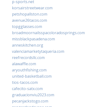
p-sports.net
korsairstreetwear.com
petshopallston.com
avenue26tacos.com
topgglasses.com
broadmoornailsspacoloradosprings.com
missblackpasadena.com
anneskitchen.org
valenciamarketytaqueria.com
reefrecordsllc.com
alawaffle.com
aryouthfishing.com
united-basketball.com
tios-tacos.com
cafecito-satx.com
graduacionviu2023.com
pecanjackstogo.com