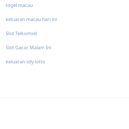
togel macau
keluaran macau hari ini
Slot Telkomsel
Slot Gacor Malam Ini
keluaran sdy lotto