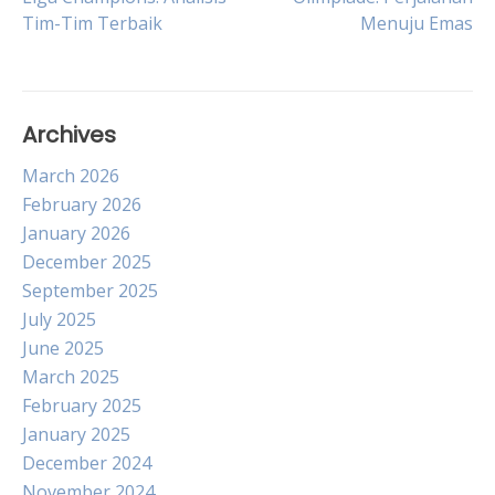
Tim-Tim Terbaik
Menuju Emas
navigation
Archives
March 2026
February 2026
January 2026
December 2025
September 2025
July 2025
June 2025
March 2025
February 2025
January 2025
December 2024
November 2024