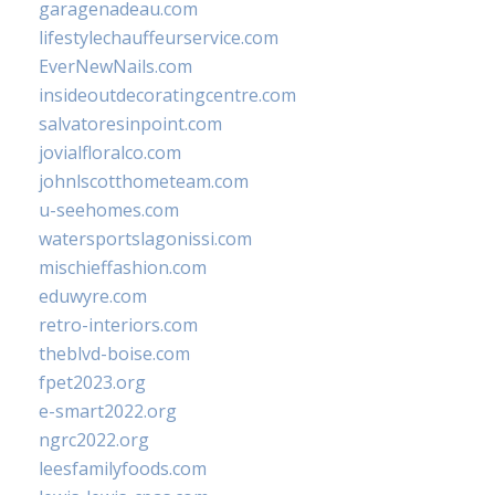
garagenadeau.com
lifestylechauffeurservice.com
EverNewNails.com
insideoutdecoratingcentre.com
salvatoresinpoint.com
jovialfloralco.com
johnlscotthometeam.com
u-seehomes.com
watersportslagonissi.com
mischieffashion.com
eduwyre.com
retro-interiors.com
theblvd-boise.com
fpet2023.org
e-smart2022.org
ngrc2022.org
leesfamilyfoods.com