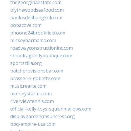
thegeorginaestate.com
blythewoodseafood.com
paolosdelibangkok.com
bobacove.com
phoone24brookfield.com
mickeybarmama.com
roadwayconstructioninc.com
shopdragonflyboutique.com
sportszilla.org
batchprovisionsbar.com
brasserie-gobette.com
musicrearte.com
morseysfarms.com
riverviewtennis.com
official-kelly-toys-squishmallows.com
displaygardenonsuncrest.org
bbq-empire-usa.com