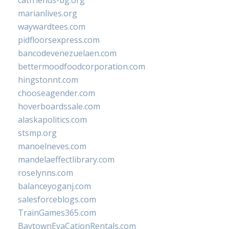
catfriends-bg.org
marianlives.org
waywardtees.com
pidfloorsexpress.com
bancodevenezuelaen.com
bettermoodfoodcorporation.com
hingstonnt.com
chooseagender.com
hoverboardssale.com
alaskapolitics.com
stsmp.org
manoelneves.com
mandelaeffectlibrary.com
roselynns.com
balanceyoganj.com
salesforceblogs.com
TrainGames365.com
BaytownEvaCationRentals.com