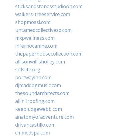
sticksandstonesstudiooh.com
walkers-treeservice.com
shopmossi.com
untamedcollectivesd.com
mxpwellness.com
infernocanine.com
thepaperhousecollection.com
allisonwillisholley.com
solslite.org
portwayinn.com
djmaddogmusic.com
thesoundarchitects.com
allin1roofing.com
keepjudgewebb.com
anatomyofadventure.com
drivancastillo.com
cmmedspa.com