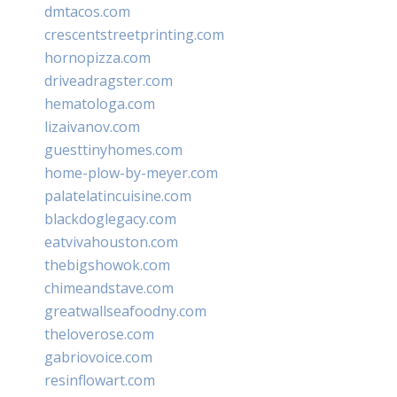
dmtacos.com
crescentstreetprinting.com
hornopizza.com
driveadragster.com
hematologa.com
lizaivanov.com
guesttinyhomes.com
home-plow-by-meyer.com
palatelatincuisine.com
blackdoglegacy.com
eatvivahouston.com
thebigshowok.com
chimeandstave.com
greatwallseafoodny.com
theloverose.com
gabriovoice.com
resinflowart.com