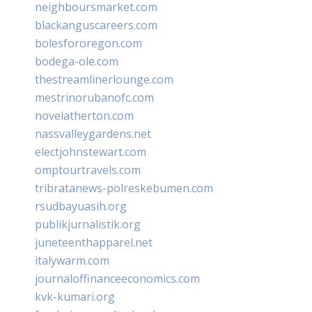
neighboursmarket.com
blackanguscareers.com
bolesfororegon.com
bodega-ole.com
thestreamlinerlounge.com
mestrinorubanofc.com
novelatherton.com
nassvalleygardens.net
electjohnstewart.com
omptourtravels.com
tribratanews-polreskebumen.com
rsudbayuasih.org
publikjurnalistik.org
juneteenthapparel.net
italywarm.com
journaloffinanceeconomics.com
kvk-kumari.org