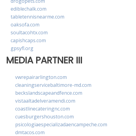
drogopets.com
ediblechalk.com
tabletennisnearme.com
oaksofa.com
soultacohtx.com
capishcaps.com
gpsyfl.org
MEDIA PARTNER III
vwrepairarlington.com
cleaningservicebaltimore-md.com
beckslandscapeandfence.com
vistaaltadelveramendi.com
coastlinecateringnc.com
cuesburgershouston.com
psicologiaespecializadaencampeche.com
dmtacos.com