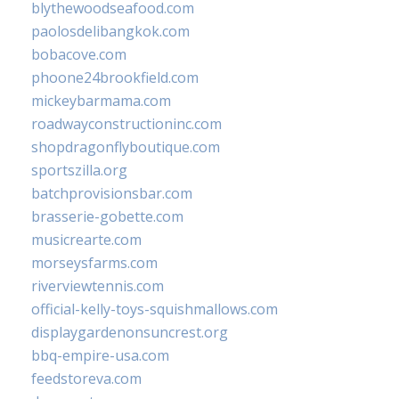
blythewoodseafood.com
paolosdelibangkok.com
bobacove.com
phoone24brookfield.com
mickeybarmama.com
roadwayconstructioninc.com
shopdragonflyboutique.com
sportszilla.org
batchprovisionsbar.com
brasserie-gobette.com
musicrearte.com
morseysfarms.com
riverviewtennis.com
official-kelly-toys-squishmallows.com
displaygardenonsuncrest.org
bbq-empire-usa.com
feedstoreva.com