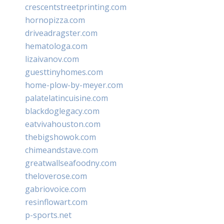
crescentstreetprinting.com
hornopizza.com
driveadragster.com
hematologa.com
lizaivanov.com
guesttinyhomes.com
home-plow-by-meyer.com
palatelatincuisine.com
blackdoglegacy.com
eatvivahouston.com
thebigshowok.com
chimeandstave.com
greatwallseafoodny.com
theloverose.com
gabriovoice.com
resinflowart.com
p-sports.net