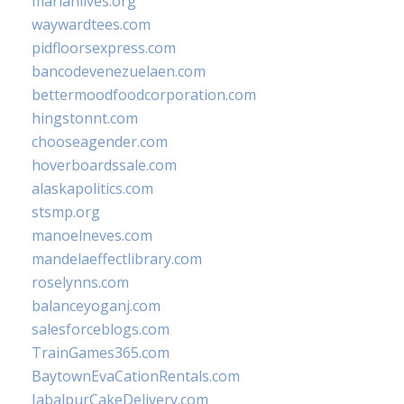
marianlives.org
waywardtees.com
pidfloorsexpress.com
bancodevenezuelaen.com
bettermoodfoodcorporation.com
hingstonnt.com
chooseagender.com
hoverboardssale.com
alaskapolitics.com
stsmp.org
manoelneves.com
mandelaeffectlibrary.com
roselynns.com
balanceyoganj.com
salesforceblogs.com
TrainGames365.com
BaytownEvaCationRentals.com
JabalpurCakeDelivery.com