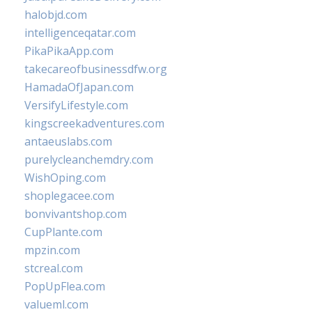
halobjd.com
intelligenceqatar.com
PikaPikaApp.com
takecareofbusinessdfw.org
HamadaOfJapan.com
VersifyLifestyle.com
kingscreekadventures.com
antaeuslabs.com
purelycleanchemdry.com
WishOping.com
shoplegacee.com
bonvivantshop.com
CupPlante.com
mpzin.com
stcreal.com
PopUpFlea.com
valueml.com