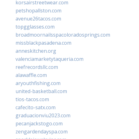
korsairstreetwear.com
petshopallston.com
avenue26tacos.com
topgglasses.com
broadmoornailsspacoloradosprings.com
missblackpasadena.com
anneskitchen.org
valenciamarketytaqueria.com
reefrecordsllc.com
alawaffle.com
aryouthfishing.com
united-basketball.com
tios-tacos.com
cafecito-satx.com
graduacionviu2023.com
pecanjackstogo.com
zengardendayspa.com