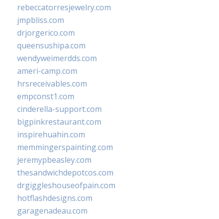
rebeccatorresjewelry.com
jmpbliss.com
drjorgerico.com
queensushipa.com
wendyweimerdds.com
ameri-camp.com
hrsreceivables.com
empconst1.com
cinderella-support.com
bigpinkrestaurant.com
inspirehuahin.com
memmingerspainting.com
jeremypbeasley.com
thesandwichdepotcos.com
drgiggleshouseofpain.com
hotflashdesigns.com
garagenadeau.com