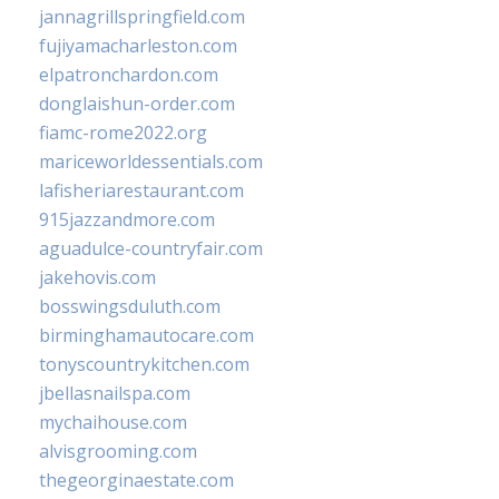
jannagrillspringfield.com
fujiyamacharleston.com
elpatronchardon.com
donglaishun-order.com
fiamc-rome2022.org
mariceworldessentials.com
lafisheriarestaurant.com
915jazzandmore.com
aguadulce-countryfair.com
jakehovis.com
bosswingsduluth.com
birminghamautocare.com
tonyscountrykitchen.com
jbellasnailspa.com
mychaihouse.com
alvisgrooming.com
thegeorginaestate.com