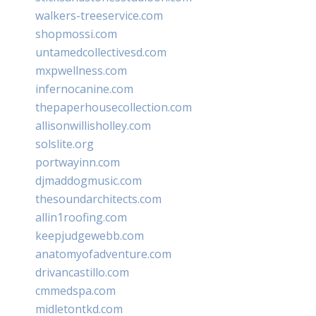
walkers-treeservice.com
shopmossi.com
untamedcollectivesd.com
mxpwellness.com
infernocanine.com
thepaperhousecollection.com
allisonwillisholley.com
solslite.org
portwayinn.com
djmaddogmusic.com
thesoundarchitects.com
allin1roofing.com
keepjudgewebb.com
anatomyofadventure.com
drivancastillo.com
cmmedspa.com
midletontkd.com