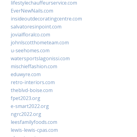
lifestylechauffeurservice.com
EverNewNails.com
insideoutdecoratingcentre.com
salvatoresinpoint.com
jovialfloralco.com
johnlscotthometeam.com
u-seehomes.com
watersportslagonissi.com
mischieffashion.com
eduwyre.com
retro-interiors.com
theblvd-boise.com
fpet2023.org
e-smart2022.org
ngrc2022.org
leesfamilyfoods.com
lewis-lewis-cpas.com