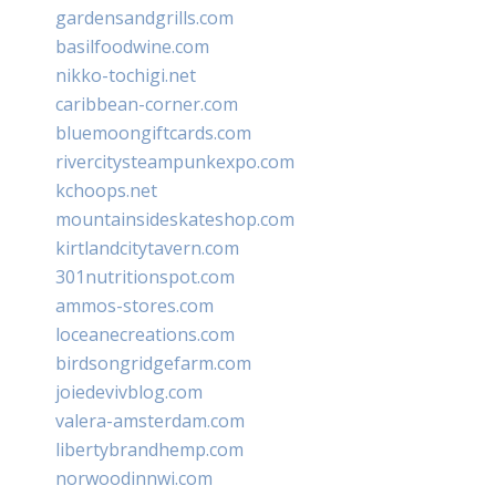
gardensandgrills.com
basilfoodwine.com
nikko-tochigi.net
caribbean-corner.com
bluemoongiftcards.com
rivercitysteampunkexpo.com
kchoops.net
mountainsideskateshop.com
kirtlandcitytavern.com
301nutritionspot.com
ammos-stores.com
loceanecreations.com
birdsongridgefarm.com
joiedevivblog.com
valera-amsterdam.com
libertybrandhemp.com
norwoodinnwi.com