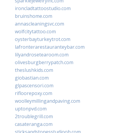
sparklejewelryinc.com
ironcladtattoostudio.com
bruinshome.com
annascleaningsvc.com
wolfcitytattoo.com
oysterbayturkeytrot.com
lafronterarestauranteybar.com
lilyandrosetearoom.com
olivesburgberrypatch.com
theslushkids.com
giobastian.com
glpascensori.com
rifloorepoxy.com
woolleymillingandpaving.com
uptonpvd.com
2troublegrill.com
casateranga.com
sticksandstonesstudiooh.com