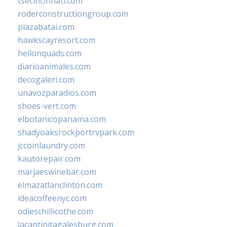
tsecincinnati.com
roderconstructiongroup.com
plazabatai.com
hawkscayresort.com
hellonquads.com
diarioanimales.com
decogaleri.com
unavozparadios.com
shoes-vert.com
elbotanicopanama.com
shadyoaksrockportrvpark.com
jccoinlaundry.com
kautorepair.com
marjaeswinebar.com
elmazatlanclinton.com
ideacoffeenyc.com
odieschillicothe.com
lacantinitagalesburg.com