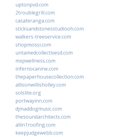
uptonpvd.com
2troublegrill.com
casateranga.com
sticksandstonesstudiooh.com
walkers-treeservice.com
shopmossi.com
untamedcollectivesd.com
mxpwellness.com
infernocanine.com
thepaperhousecollection.com
allisonwillisholley.com
solslite.org
portwayinn.com
djmaddogmusic.com
thesoundarchitects.com
allin1roofing.com
keepjudgewebb.com