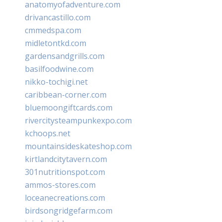
anatomyofadventure.com
drivancastillo.com
cmmedspa.com
midletontkd.com
gardensandgrills.com
basilfoodwine.com
nikko-tochigi.net
caribbean-corner.com
bluemoongiftcards.com
rivercitysteampunkexpo.com
kchoops.net
mountainsideskateshop.com
kirtlandcitytavern.com
301nutritionspot.com
ammos-stores.com
loceanecreations.com
birdsongridgefarm.com