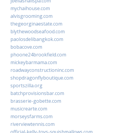
jbellasnailspa.com
mychaihouse.com
alvisgrooming.com
thegeorginaestate.com
blythewoodseafood.com
paolosdelibangkok.com
bobacove.com
phoone24brookfield.com
mickeybarmama.com
roadwayconstructioninc.com
shopdragonflyboutique.com
sportszilla.org
batchprovisionsbar.com
brasserie-gobette.com
musicrearte.com
morseysfarms.com
riverviewtennis.com
official-kelly-toys-squishmallows.com