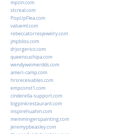
mpzin.com
stcreal.com
PopUpFlea.com
valueml.com
rebeccatorresjewelry.com
jmpbliss.com
drjorgerico.com
queensushipa.com
wendyweimerdds.com
ameri-camp.com
hrsreceivables.com
empconst1.com
cinderella-support.com
bigpinkrestaurant.com
inspirehuahin.com
memmingerspainting.com
jeremypbeasley.com