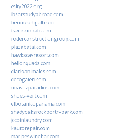
csity2022.org
ibsarstudyabroad.com
bennusehgall.com
tsecincinnati.com
roderconstructiongroup.com
plazabatai.com
hawkscayresort.com
hellonquads.com
diarioanimales.com
decogaleri.com
unavozparadios.com
shoes-vert.com
elbotanicopanama.com
shadyoaksrockportrvpark.com
jccoinlaundry.com
kautorepair.com
marjaeswinebar.com