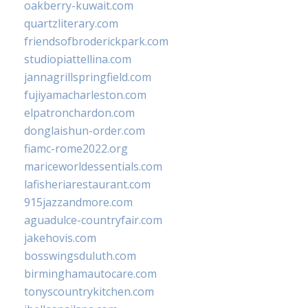
oakberry-kuwait.com
quartzliterary.com
friendsofbroderickpark.com
studiopiattellina.com
jannagrillspringfield.com
fujiyamacharleston.com
elpatronchardon.com
donglaishun-order.com
fiamc-rome2022.org
mariceworldessentials.com
lafisheriarestaurant.com
915jazzandmore.com
aguadulce-countryfair.com
jakehovis.com
bosswingsduluth.com
birminghamautocare.com
tonyscountrykitchen.com