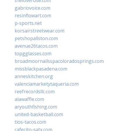
theloverose.com
gabriovoice.com
resinflowart.com
p-sports.net
korsairstreetwear.com
petshopallston.com
avenue26tacos.com
topgglasses.com
broadmoornailsspacoloradosprings.com
missblackpasadena.com
anneskitchen.org
valenciamarketytaqueria.com
reefrecordsllc.com
alawaffle.com
aryouthfishing.com
united-basketball.com
tios-tacos.com
cafecito-satx.com