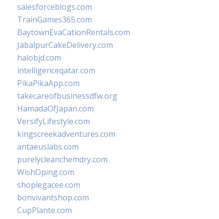
salesforceblogs.com
TrainGames365.com
BaytownEvaCationRentals.com
JabalpurCakeDelivery.com
halobjd.com
intelligenceqatar.com
PikaPikaApp.com
takecareofbusinessdfw.org
HamadaOfJapan.com
VersifyLifestyle.com
kingscreekadventures.com
antaeuslabs.com
purelycleanchemdry.com
WishOping.com
shoplegacee.com
bonvivantshop.com
CupPlante.com