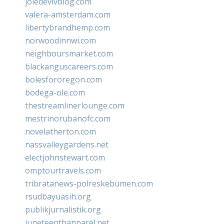
joiedevivblog.com
valera-amsterdam.com
libertybrandhemp.com
norwoodinnwi.com
neighboursmarket.com
blackanguscareers.com
bolesfororegon.com
bodega-ole.com
thestreamlinerlounge.com
mestrinorubanofc.com
novelatherton.com
nassvalleygardens.net
electjohnstewart.com
omptourtravels.com
tribratanews-polreskebumen.com
rsudbayuasih.org
publikjurnalistik.org
juneteenthapparel.net