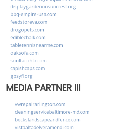
displaygardenonsuncrest.org
bbq-empire-usa.com
feedstoreva.com
drogopets.com
ediblechalk.com
tabletennisnearme.com
oaksofa.com
soultacohtx.com
capishcaps.com
gpsyfl.org
MEDIA PARTNER III
vwrepairarlington.com
cleaningservicebaltimore-md.com
beckslandscapeandfence.com
vistaaltadelveramendi.com