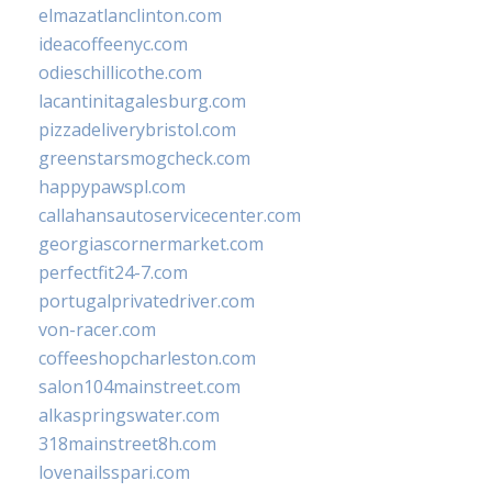
elmazatlanclinton.com
ideacoffeenyc.com
odieschillicothe.com
lacantinitagalesburg.com
pizzadeliverybristol.com
greenstarsmogcheck.com
happypawspl.com
callahansautoservicecenter.com
georgiascornermarket.com
perfectfit24-7.com
portugalprivatedriver.com
von-racer.com
coffeeshopcharleston.com
salon104mainstreet.com
alkaspringswater.com
318mainstreet8h.com
lovenailsspari.com