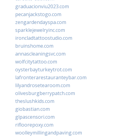
graduacionviu2023.com
pecanjackstogo.com
zengardendayspa.com
sparklejewelryinc.com
ironcladtattoostudio.com
bruinshome.com
annascleaningsvc.com
wolfcitytattoo.com
oysterbayturkeytrot.com
lafronterarestauranteybar.com
lilyandrosetearoom.com
olivesburgberrypatch.com
theslushkids.com
giobastian.com
glpascensori.com
rifloorepoxy.com
woolleymillingandpaving.com