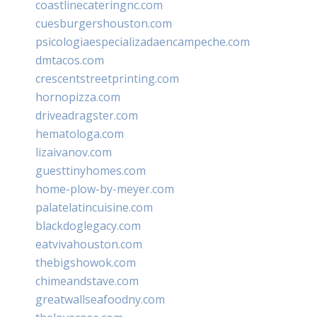
coastlinecateringnc.com
cuesburgershouston.com
psicologiaespecializadaencampeche.com
dmtacos.com
crescentstreetprinting.com
hornopizza.com
driveadragster.com
hematologa.com
lizaivanov.com
guesttinyhomes.com
home-plow-by-meyer.com
palatelatincuisine.com
blackdoglegacy.com
eatvivahouston.com
thebigshowok.com
chimeandstave.com
greatwallseafoodny.com