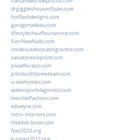
thesandwichdepotcos.com
drgiggleshouseofpain.com
hotflashdesigns.com
garagenadeau.com
lifestylechauffeurservice.com
EverNewNails.com
insideoutdecoratingcentre.com
salvatoresinpoint.com
jovialfloralco.com
johnlscotthometeam.com
u-seehomes.com
watersportslagonissi.com
mischieffashion.com
eduwyre.com
retro-interiors.com
theblvd-boise.com
fpet2023.org
e-smart2022.org