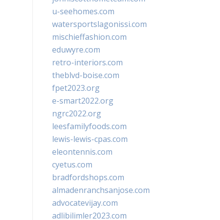
u-seehomes.com
watersportslagonissi.com
mischieffashion.com
eduwyre.com
retro-interiors.com
theblvd-boise.com
fpet2023.org
e-smart2022.org
ngrc2022.org
leesfamilyfoods.com
lewis-lewis-cpas.com
eleontennis.com
cyetus.com
bradfordshops.com
almadenranchsanjose.com
advocatevijay.com
adlibilimler2023.com