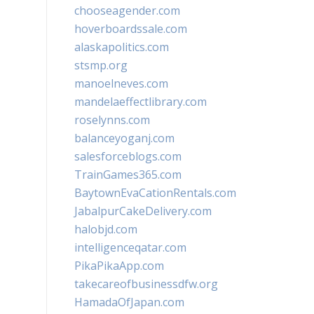
chooseagender.com
hoverboardssale.com
alaskapolitics.com
stsmp.org
manoelneves.com
mandelaeffectlibrary.com
roselynns.com
balanceyoganj.com
salesforceblogs.com
TrainGames365.com
BaytownEvaCationRentals.com
JabalpurCakeDelivery.com
halobjd.com
intelligenceqatar.com
PikaPikaApp.com
takecareofbusinessdfw.org
HamadaOfJapan.com