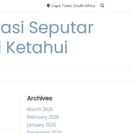
Cape Town, South Africa
si Seputar
i Ketahui
Archives
March 2026
February 2026
January 2026
December 2025