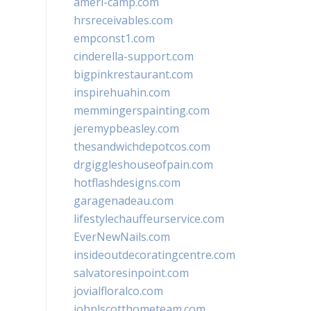
ameri-camp.com
hrsreceivables.com
empconst1.com
cinderella-support.com
bigpinkrestaurant.com
inspirehuahin.com
memmingerspainting.com
jeremypbeasley.com
thesandwichdepotcos.com
drgiggleshouseofpain.com
hotflashdesigns.com
garagenadeau.com
lifestylechauffeurservice.com
EverNewNails.com
insideoutdecoratingcentre.com
salvatoresinpoint.com
jovialfloralco.com
johnlscotthometeam.com