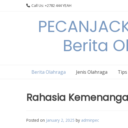
Skip
Call Us: +2782 444 YEAH
to
content
PECANJACK
Berita O
Berita Olahraga
Jenis Olahraga
Tips
Rahasia Kemenangan
Posted on
January 2, 2025
by
adminpec