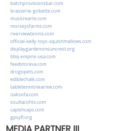
batchprovisionsbar.com
brasserie-gobette.com
musicrearte.com
morseysfarms.com
riverviewtennis.com
official-kelly-toys-squishmallows.com
displaygardenonsuncrest.org
bbq-empire-usa.com
feedstoreva.com
drogopets.com
ediblechalk.com
tabletennisnearme.com
oaksofa.com
soultacohtx.com
capishcaps.com
gpsyfl.org
MEDIA PARTNER III