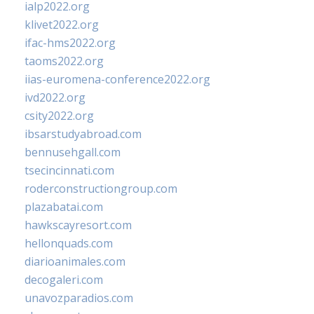
ialp2022.org
klivet2022.org
ifac-hms2022.org
taoms2022.org
iias-euromena-conference2022.org
ivd2022.org
csity2022.org
ibsarstudyabroad.com
bennusehgall.com
tsecincinnati.com
roderconstructiongroup.com
plazabatai.com
hawkscayresort.com
hellonquads.com
diarioanimales.com
decogaleri.com
unavozparadios.com