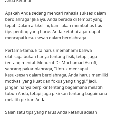
Anda Ketahui
Apakah Anda sedang mencari rahasia sukses dalam
berolahraga? Jika iya, Anda berada di tempat yang
tepat! Dalam artikel ini, kami akan membahas tips-
tips penting yang harus Anda ketahui agar dapat
mencapai kesuksesan dalam berolahraga.
Pertama-tama, kita harus memahami bahwa
olahraga bukan hanya tentang fisik, tetapi juga
tentang mental. Menurut Dr. Mochamad Asrofi,
seorang pakar olahraga, “Untuk mencapai
kesuksesan dalam berolahraga, Anda harus memiliki
motivasi yang kuat dan fokus yang tinggi.” Jadi,
jangan hanya berpikir tentang bagaimana melatih
tubuh Anda, tetapi juga pikirkan tentang bagaimana
melatih pikiran Anda.
Salah satu tips yang harus Anda ketahui adalah