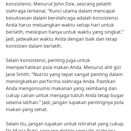
konsistensi. Menurut John Doe, seorang pelatih
olahraga terkenal, “Kunci utama dalam mencapai
kesuksesan dalam berolahraga adalah konsistensi.
Anda harus meluangkan waktu setiap hari untuk
berlatih, meskipun hanya untuk waktu yang singkat.”
Jadi, jadwalkan waktu Anda dengan baik dan tetap
konsisten dalam berlatih.
Selain konsistensi, penting juga untuk
memperhatikan pola makan Anda. Menurut ahli gizi
Jane Smith, “Nutrisi yang tepat sangat penting dalam
meningkatkan performa olahraga Anda. Pastikan
Anda mengonsumsi makanan yang seimbang dan
cukup cairan untuk menjaga tubuh Anda tetap bugar
selama latihan.” Jadi, jangan lupakan pentingnya pola
makan yang sehat.
Selain itu, jangan lupakan untuk istirahat yang cukup.
Dr. Maria Putri, seorang dokter spesialis olahraga,