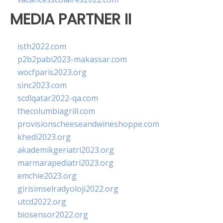
MEDIA PARTNER II
isth2022.com
p2b2pabi2023-makassar.com
wocfparis2023.org
sinc2023.com
scdlqatar2022-qa.com
thecolumbiagrill.com
provisionscheeseandwineshoppe.com
khedi2023.org
akademikgeriatri2023.org
marmarapediatri2023.org
emchie2023.org
girisimselradyoloji2022.org
utcd2022.org
biosensor2022.org