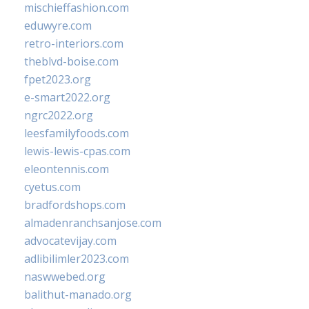
mischieffashion.com
eduwyre.com
retro-interiors.com
theblvd-boise.com
fpet2023.org
e-smart2022.org
ngrc2022.org
leesfamilyfoods.com
lewis-lewis-cpas.com
eleontennis.com
cyetus.com
bradfordshops.com
almadenranchsanjose.com
advocatevijay.com
adlibilimler2023.com
naswwebed.org
balithut-manado.org