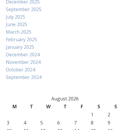
December 2025
September 2025
July 2025
June 2025
March 2025
February 2025
January 2025
December 2024
November 2024
October 2024
September 2024
August 2026
M
T
W
T
F
S
S
1
2
3
4
5
6
7
8
9