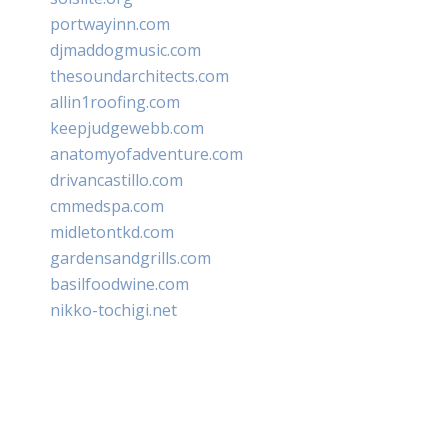
portwayinn.com
djmaddogmusic.com
thesoundarchitects.com
allin1roofing.com
keepjudgewebb.com
anatomyofadventure.com
drivancastillo.com
cmmedspa.com
midletontkd.com
gardensandgrills.com
basilfoodwine.com
nikko-tochigi.net
caribbean-corner.com
bluemoongiftcards.com
rivercitysteampunkexpo.com
kchoops.net
mountainsideskateshop.com