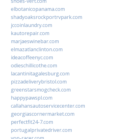
shoes-vert.com
elbotanicopanama.com
shadyoaksrockportrvpark.com
jccoinlaundry.com
kautorepair.com
marjaeswinebar.com
elmazatlanclinton.com
ideacoffeenyc.com
odieschillicothe.com
lacantinitagalesburg.com
pizzadeliverybristol.com
greenstarsmogcheck.com
happypawspl.com
callahansautoservicecenter.com
georgiascornermarket.com
perfectfit24-7.com
portugalprivatedriver.com
von-racer.com