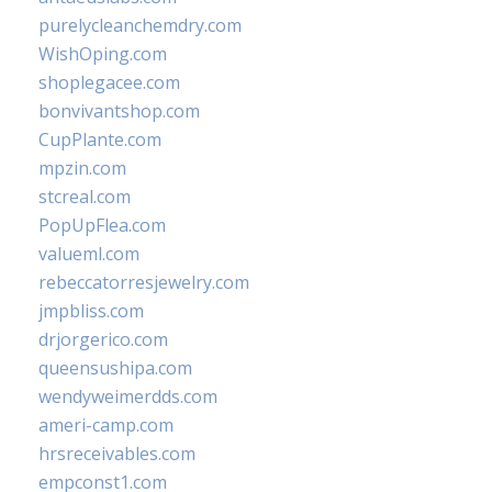
purelycleanchemdry.com
WishOping.com
shoplegacee.com
bonvivantshop.com
CupPlante.com
mpzin.com
stcreal.com
PopUpFlea.com
valueml.com
rebeccatorresjewelry.com
jmpbliss.com
drjorgerico.com
queensushipa.com
wendyweimerdds.com
ameri-camp.com
hrsreceivables.com
empconst1.com