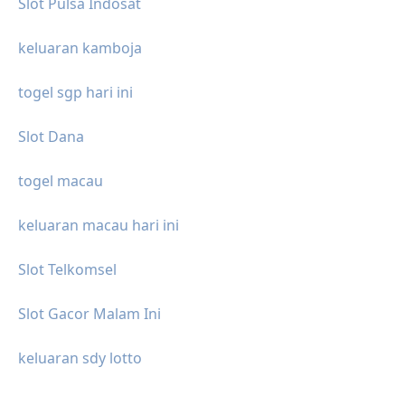
Slot Pulsa Indosat
keluaran kamboja
togel sgp hari ini
Slot Dana
togel macau
keluaran macau hari ini
Slot Telkomsel
Slot Gacor Malam Ini
keluaran sdy lotto