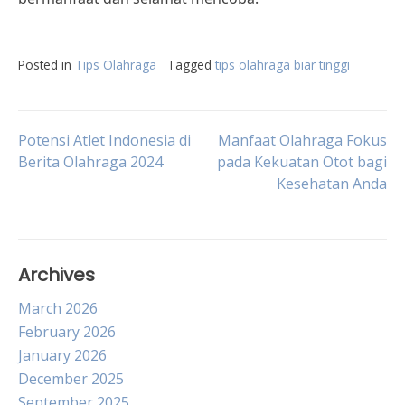
Posted in
Tips Olahraga
Tagged
tips olahraga biar tinggi
Post
Potensi Atlet Indonesia di
Manfaat Olahraga Fokus
Berita Olahraga 2024
pada Kekuatan Otot bagi
Kesehatan Anda
navigation
Archives
March 2026
February 2026
January 2026
December 2025
September 2025