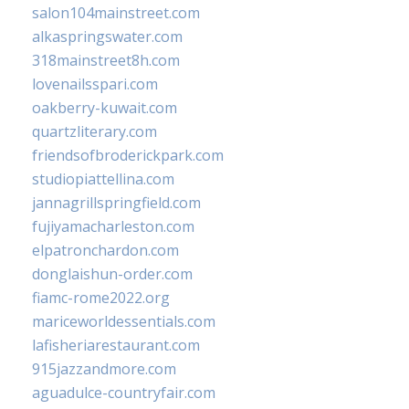
salon104mainstreet.com
alkaspringswater.com
318mainstreet8h.com
lovenailsspari.com
oakberry-kuwait.com
quartzliterary.com
friendsofbroderickpark.com
studiopiattellina.com
jannagrillspringfield.com
fujiyamacharleston.com
elpatronchardon.com
donglaishun-order.com
fiamc-rome2022.org
mariceworldessentials.com
lafisheriarestaurant.com
915jazzandmore.com
aguadulce-countryfair.com