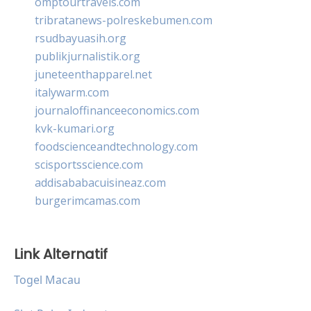
omptourtravels.com
tribratanews-polreskebumen.com
rsudbayuasih.org
publikjurnalistik.org
juneteenthapparel.net
italywarm.com
journaloffinanceeconomics.com
kvk-kumari.org
foodscienceandtechnology.com
scisportsscience.com
addisababacuisineaz.com
burgerimcamas.com
Link Alternatif
Togel Macau