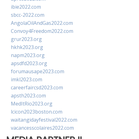
ibie2022.com
sbcc-2022.com
AngolaOilAndGas2022.com
Convoy4Freedom2022.com
grur2023.org
hkhk2023.org
napm2023.org
apsdfd2023.org
forumausape2023.com
imkl2023.com
careerfaircsd2023.com
apsth2023.com
MedItRio2023.org
lcicon2023boston.com
waitangidayfestival2022.com
vacancesscolaires2022.com