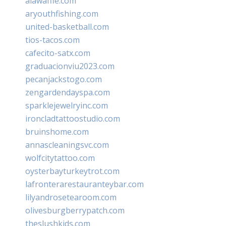
alawaffle.com
aryouthfishing.com
united-basketball.com
tios-tacos.com
cafecito-satx.com
graduacionviu2023.com
pecanjackstogo.com
zengardendayspa.com
sparklejewelryinc.com
ironcladtattoostudio.com
bruinshome.com
annascleaningsvc.com
wolfcitytattoo.com
oysterbayturkeytrot.com
lafronterarestauranteybar.com
lilyandrosetearoom.com
olivesburgberrypatch.com
theslushkids.com