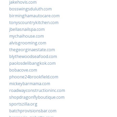
jakehovis.com
bosswingsduluth.com
birminghamautocare.com
tonyscountrykitchen.com
jbellasnailspa.com
mychaihouse.com
alvisgrooming.com
thegeorginaestate.com
blythewoodseafood.com
paolosdelibangkok.com
bobacove.com
phoone24brookfield.com
mickeybarmama.com
roadwayconstructioninc.com
shopdragonflyboutique.com
sportszilla.org
batchprovisionsbar.com