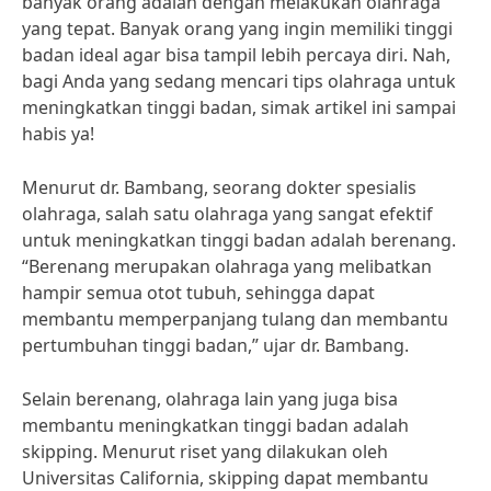
banyak orang adalah dengan melakukan olahraga
yang tepat. Banyak orang yang ingin memiliki tinggi
badan ideal agar bisa tampil lebih percaya diri. Nah,
bagi Anda yang sedang mencari tips olahraga untuk
meningkatkan tinggi badan, simak artikel ini sampai
habis ya!
Menurut dr. Bambang, seorang dokter spesialis
olahraga, salah satu olahraga yang sangat efektif
untuk meningkatkan tinggi badan adalah berenang.
“Berenang merupakan olahraga yang melibatkan
hampir semua otot tubuh, sehingga dapat
membantu memperpanjang tulang dan membantu
pertumbuhan tinggi badan,” ujar dr. Bambang.
Selain berenang, olahraga lain yang juga bisa
membantu meningkatkan tinggi badan adalah
skipping. Menurut riset yang dilakukan oleh
Universitas California, skipping dapat membantu