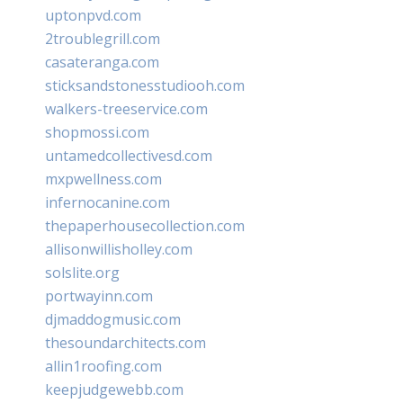
uptonpvd.com
2troublegrill.com
casateranga.com
sticksandstonesstudiooh.com
walkers-treeservice.com
shopmossi.com
untamedcollectivesd.com
mxpwellness.com
infernocanine.com
thepaperhousecollection.com
allisonwillisholley.com
solslite.org
portwayinn.com
djmaddogmusic.com
thesoundarchitects.com
allin1roofing.com
keepjudgewebb.com