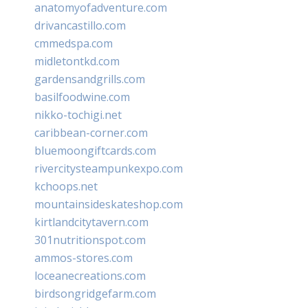
anatomyofadventure.com
drivancastillo.com
cmmedspa.com
midletontkd.com
gardensandgrills.com
basilfoodwine.com
nikko-tochigi.net
caribbean-corner.com
bluemoongiftcards.com
rivercitysteampunkexpo.com
kchoops.net
mountainsideskateshop.com
kirtlandcitytavern.com
301nutritionspot.com
ammos-stores.com
loceanecreations.com
birdsongridgefarm.com