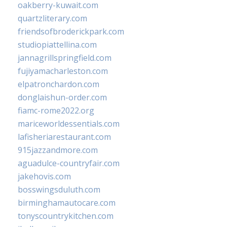
oakberry-kuwait.com
quartzliterary.com
friendsofbroderickpark.com
studiopiattellina.com
jannagrillspringfield.com
fujiyamacharleston.com
elpatronchardon.com
donglaishun-order.com
fiamc-rome2022.org
mariceworldessentials.com
lafisheriarestaurant.com
915jazzandmore.com
aguadulce-countryfair.com
jakehovis.com
bosswingsduluth.com
birminghamautocare.com
tonyscountrykitchen.com