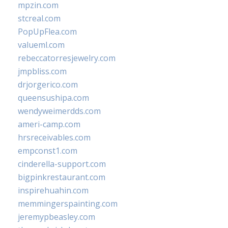
mpzin.com
stcreal.com
PopUpFlea.com
valueml.com
rebeccatorresjewelry.com
jmpbliss.com
drjorgerico.com
queensushipa.com
wendyweimerdds.com
ameri-camp.com
hrsreceivables.com
empconst1.com
cinderella-support.com
bigpinkrestaurant.com
inspirehuahin.com
memmingerspainting.com
jeremypbeasley.com