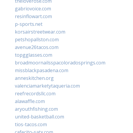
theloverose.com
gabriovoice.com
resinflowart.com
p-sports.net
korsairstreetwear.com
petshopallston.com
avenue26tacos.com
topgglasses.com
broadmoornailsspacoloradosprings.com
missblackpasadena.com
anneskitchen.org
valenciamarketytaqueria.com
reefrecordsllc.com
alawaffle.com
aryouthfishing.com
united-basketball.com
tios-tacos.com
cafecito-satx.com