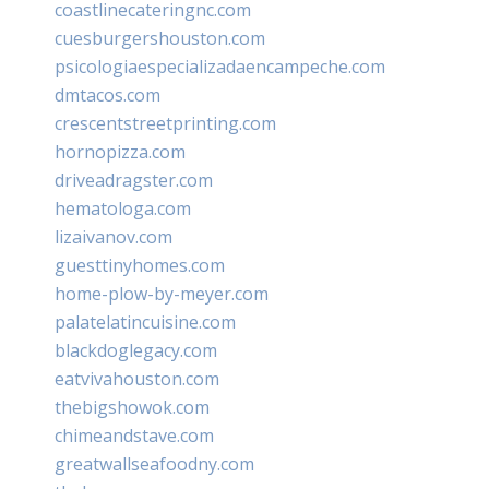
coastlinecateringnc.com
cuesburgershouston.com
psicologiaespecializadaencampeche.com
dmtacos.com
crescentstreetprinting.com
hornopizza.com
driveadragster.com
hematologa.com
lizaivanov.com
guesttinyhomes.com
home-plow-by-meyer.com
palatelatincuisine.com
blackdoglegacy.com
eatvivahouston.com
thebigshowok.com
chimeandstave.com
greatwallseafoodny.com