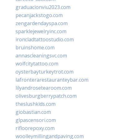
graduacionviu2023.com
pecanjackstogo.com
zengardendayspa.com
sparklejewelryinc.com
ironcladtattoostudio.com
bruinshome.com
annascleaningsvc.com
wolfcitytattoo.com
oysterbayturkeytrot.com
lafronterarestauranteybar.com
lilyandrosetearoom.com
olivesburgberrypatch.com
theslushkids.com
giobastian.com
glpascensori.com
rifloorepoxy.com
woolleymillingandpaving.com