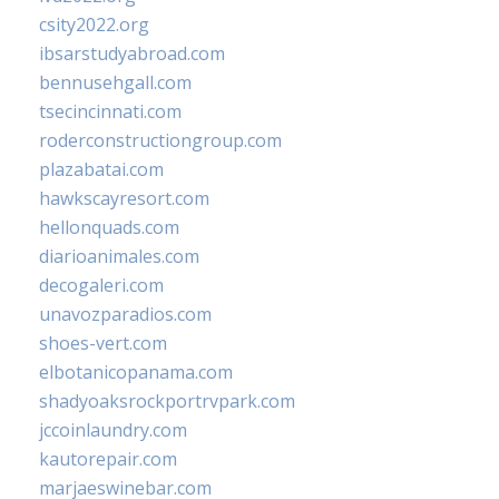
csity2022.org
ibsarstudyabroad.com
bennusehgall.com
tsecincinnati.com
roderconstructiongroup.com
plazabatai.com
hawkscayresort.com
hellonquads.com
diarioanimales.com
decogaleri.com
unavozparadios.com
shoes-vert.com
elbotanicopanama.com
shadyoaksrockportrvpark.com
jccoinlaundry.com
kautorepair.com
marjaeswinebar.com