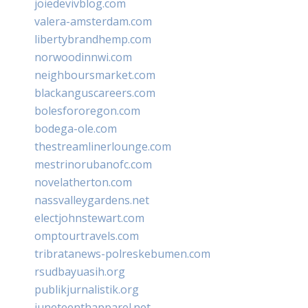
joiedevivblog.com
valera-amsterdam.com
libertybrandhemp.com
norwoodinnwi.com
neighboursmarket.com
blackanguscareers.com
bolesfororegon.com
bodega-ole.com
thestreamlinerlounge.com
mestrinorubanofc.com
novelatherton.com
nassvalleygardens.net
electjohnstewart.com
omptourtravels.com
tribratanews-polreskebumen.com
rsudbayuasih.org
publikjurnalistik.org
juneteenthapparel.net