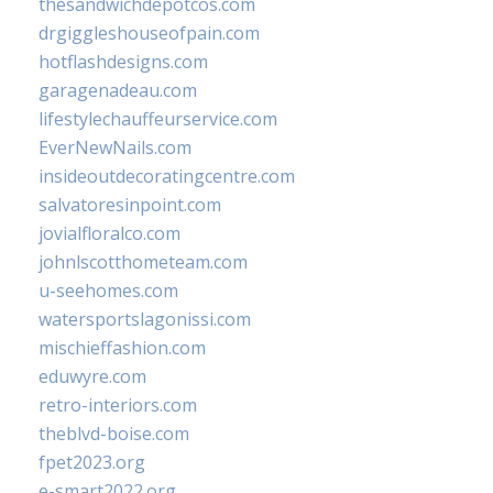
thesandwichdepotcos.com
drgiggleshouseofpain.com
hotflashdesigns.com
garagenadeau.com
lifestylechauffeurservice.com
EverNewNails.com
insideoutdecoratingcentre.com
salvatoresinpoint.com
jovialfloralco.com
johnlscotthometeam.com
u-seehomes.com
watersportslagonissi.com
mischieffashion.com
eduwyre.com
retro-interiors.com
theblvd-boise.com
fpet2023.org
e-smart2022.org