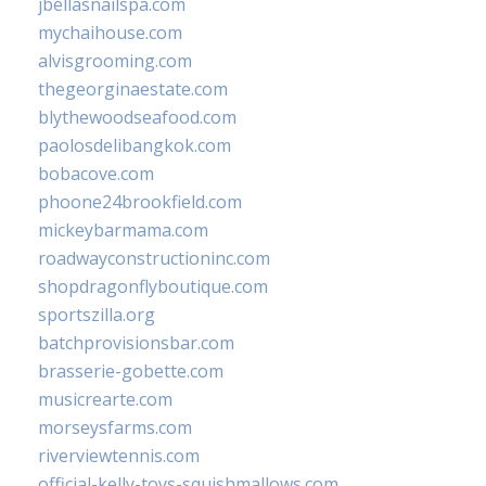
jbellasnailspa.com
mychaihouse.com
alvisgrooming.com
thegeorginaestate.com
blythewoodseafood.com
paolosdelibangkok.com
bobacove.com
phoone24brookfield.com
mickeybarmama.com
roadwayconstructioninc.com
shopdragonflyboutique.com
sportszilla.org
batchprovisionsbar.com
brasserie-gobette.com
musicrearte.com
morseysfarms.com
riverviewtennis.com
official-kelly-toys-squishmallows.com