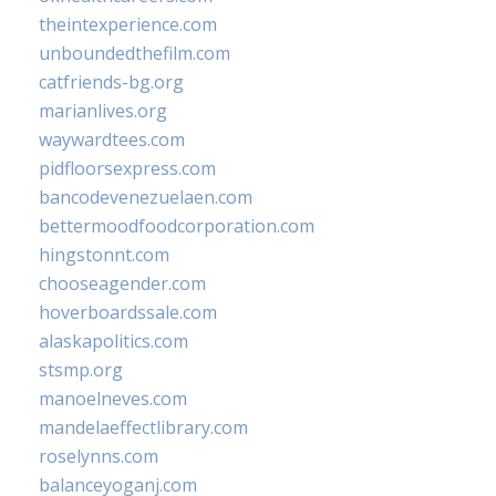
theintexperience.com
unboundedthefilm.com
catfriends-bg.org
marianlives.org
waywardtees.com
pidfloorsexpress.com
bancodevenezuelaen.com
bettermoodfoodcorporation.com
hingstonnt.com
chooseagender.com
hoverboardssale.com
alaskapolitics.com
stsmp.org
manoelneves.com
mandelaeffectlibrary.com
roselynns.com
balanceyoganj.com