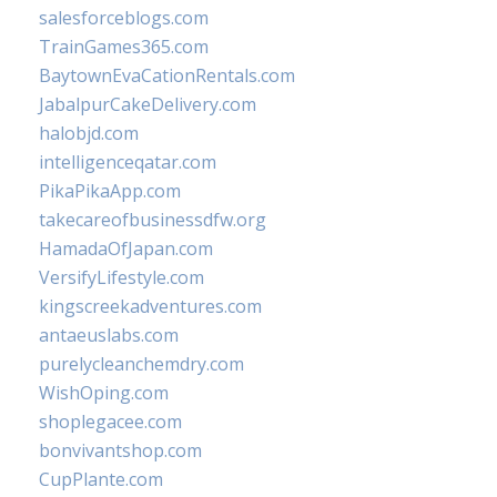
salesforceblogs.com
TrainGames365.com
BaytownEvaCationRentals.com
JabalpurCakeDelivery.com
halobjd.com
intelligenceqatar.com
PikaPikaApp.com
takecareofbusinessdfw.org
HamadaOfJapan.com
VersifyLifestyle.com
kingscreekadventures.com
antaeuslabs.com
purelycleanchemdry.com
WishOping.com
shoplegacee.com
bonvivantshop.com
CupPlante.com