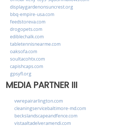
displaygardenonsuncrest.org
bbq-empire-usa.com
feedstoreva.com
drogopets.com
ediblechalk.com
tabletennisnearme.com
oaksofa.com
soultacohtx.com
capishcaps.com
gpsyfl.org
MEDIA PARTNER III
vwrepairarlington.com
cleaningservicebaltimore-md.com
beckslandscapeandfence.com
vistaaltadelveramendi.com