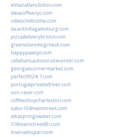
elmazatlanclinton.com
ideacoffeenyc.com
odieschillicothe.com
lacantinitagalesburg.com
pizzadeliverybristol.com
greenstarsmogcheck.com
happypawspl.com
callahansautoservicecenter.com
georgiascornermarket.com
perfectfit24-7.com
portugalprivatedriver.com
von-racer.com
coffeeshopcharleston.com
salon104mainstreet.com
alkaspringswater.com
318mainstreet8h.com
lovenailsspari.com