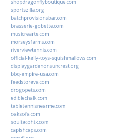
shopdragonflyboutique.com
sportszilla.org
batchprovisionsbar.com
brasserie-gobette.com
musicrearte.com
morseysfarms.com
riverviewtennis.com
official-kelly-toys-squishmallows.com
displaygardenonsuncrest.org
bbq-empire-usa.com
feedstoreva.com
drogopets.com
ediblechalk.com
tabletennisnearme.com
oaksofa.com
soultacohtx.com
capishcaps.com