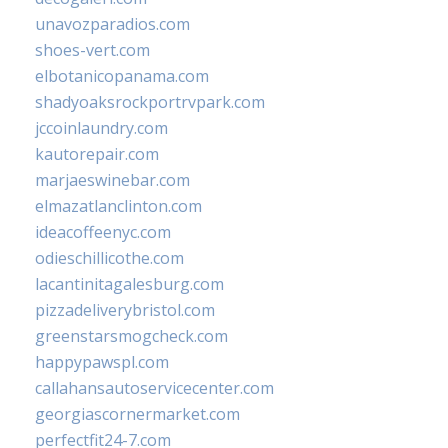
unavozparadios.com
shoes-vert.com
elbotanicopanama.com
shadyoaksrockportrvpark.com
jccoinlaundry.com
kautorepair.com
marjaeswinebar.com
elmazatlanclinton.com
ideacoffeenyc.com
odieschillicothe.com
lacantinitagalesburg.com
pizzadeliverybristol.com
greenstarsmogcheck.com
happypawspl.com
callahansautoservicecenter.com
georgiascornermarket.com
perfectfit24-7.com