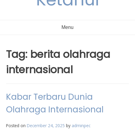
Menu
Tag:
berita olahraga
internasional
Kabar Terbaru Dunia
Olahraga Internasional
Posted on
December 24, 2025
by
adminpec