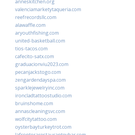
anneskitchen.org
valenciamarketytaqueria.com
reefrecordsllc.com
alawaffle.com
aryouthfishing.com
united-basketball.com
tios-tacos.com
cafecito-satx.com
graduacionviu2023.com
pecanjackstogo.com
zengardendayspa.com
sparklejewelryinc.com
ironcladtattoostudio.com
bruinshome.com
annascleaningsvc.com
wolfcitytattoo.com
oysterbayturkeytrot.com
lafronterarestauranteybar.com