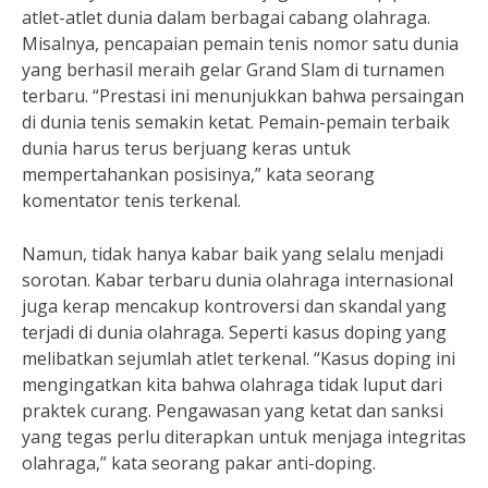
atlet-atlet dunia dalam berbagai cabang olahraga.
Misalnya, pencapaian pemain tenis nomor satu dunia
yang berhasil meraih gelar Grand Slam di turnamen
terbaru. “Prestasi ini menunjukkan bahwa persaingan
di dunia tenis semakin ketat. Pemain-pemain terbaik
dunia harus terus berjuang keras untuk
mempertahankan posisinya,” kata seorang
komentator tenis terkenal.
Namun, tidak hanya kabar baik yang selalu menjadi
sorotan. Kabar terbaru dunia olahraga internasional
juga kerap mencakup kontroversi dan skandal yang
terjadi di dunia olahraga. Seperti kasus doping yang
melibatkan sejumlah atlet terkenal. “Kasus doping ini
mengingatkan kita bahwa olahraga tidak luput dari
praktek curang. Pengawasan yang ketat dan sanksi
yang tegas perlu diterapkan untuk menjaga integritas
olahraga,” kata seorang pakar anti-doping.