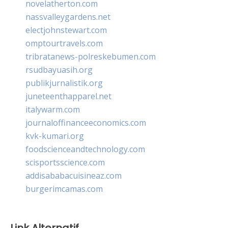
novelatherton.com
nassvalleygardens.net
electjohnstewart.com
omptourtravels.com
tribratanews-polreskebumen.com
rsudbayuasih.org
publikjurnalistik.org
juneteenthapparel.net
italywarm.com
journaloffinanceeconomics.com
kvk-kumari.org
foodscienceandtechnology.com
scisportsscience.com
addisababacuisineaz.com
burgerimcamas.com
Link Alternatif