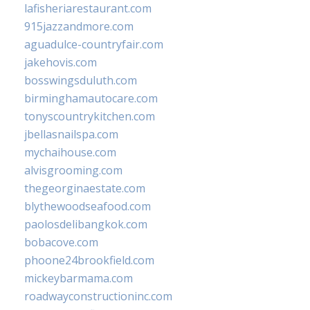
lafisheriarestaurant.com
915jazzandmore.com
aguadulce-countryfair.com
jakehovis.com
bosswingsduluth.com
birminghamautocare.com
tonyscountrykitchen.com
jbellasnailspa.com
mychaihouse.com
alvisgrooming.com
thegeorginaestate.com
blythewoodseafood.com
paolosdelibangkok.com
bobacove.com
phoone24brookfield.com
mickeybarmama.com
roadwayconstructioninc.com