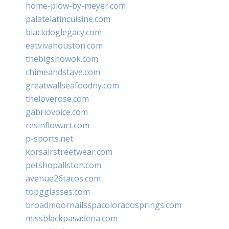
home-plow-by-meyer.com
palatelatincuisine.com
blackdoglegacy.com
eatvivahouston.com
thebigshowok.com
chimeandstave.com
greatwallseafoodny.com
theloverose.com
gabriovoice.com
resinflowart.com
p-sports.net
korsairstreetwear.com
petshopallston.com
avenue26tacos.com
topgglasses.com
broadmoornailsspacoloradosprings.com
missblackpasadena.com