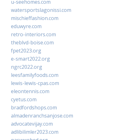
u-seehomes.com
watersportslagonissi.com
mischieffashion.com
eduwyre.com
retro-interiors.com
theblvd-boise.com
fpet2023.org
e-smart2022.org
ngrc2022.org
leesfamilyfoods.com
lewis-lewis-cpas.com
eleontennis.com
cyetus.com
bradfordshops.com
almadenranchsanjose.com
advocatevijay.com
adlibilimler2023.com