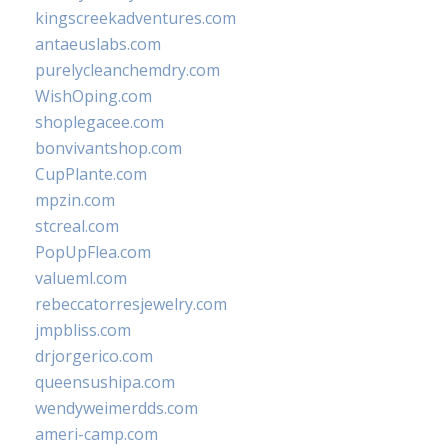
kingscreekadventures.com
antaeuslabs.com
purelycleanchemdry.com
WishOping.com
shoplegacee.com
bonvivantshop.com
CupPlante.com
mpzin.com
stcreal.com
PopUpFlea.com
valueml.com
rebeccatorresjewelry.com
jmpbliss.com
drjorgerico.com
queensushipa.com
wendyweimerdds.com
ameri-camp.com