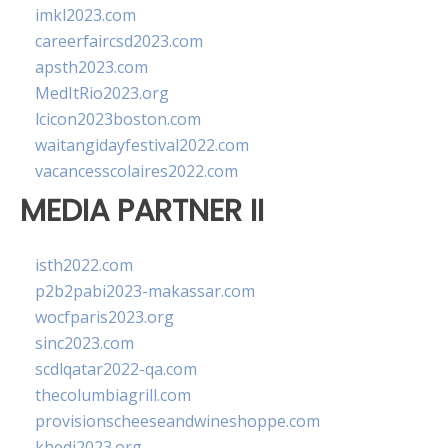
imkl2023.com
careerfaircsd2023.com
apsth2023.com
MedItRio2023.org
lcicon2023boston.com
waitangidayfestival2022.com
vacancesscolaires2022.com
MEDIA PARTNER II
isth2022.com
p2b2pabi2023-makassar.com
wocfparis2023.org
sinc2023.com
scdlqatar2022-qa.com
thecolumbiagrill.com
provisionscheeseandwineshoppe.com
khedi2023.org