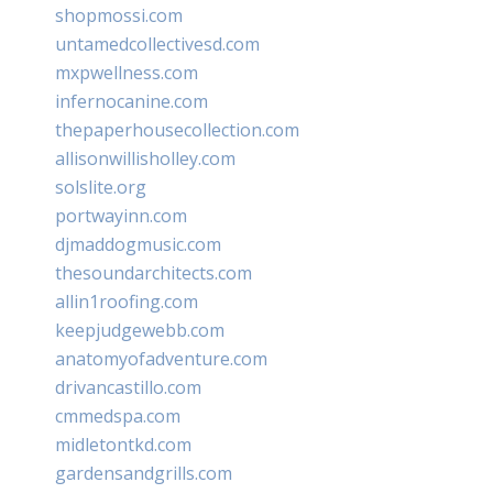
shopmossi.com
untamedcollectivesd.com
mxpwellness.com
infernocanine.com
thepaperhousecollection.com
allisonwillisholley.com
solslite.org
portwayinn.com
djmaddogmusic.com
thesoundarchitects.com
allin1roofing.com
keepjudgewebb.com
anatomyofadventure.com
drivancastillo.com
cmmedspa.com
midletontkd.com
gardensandgrills.com