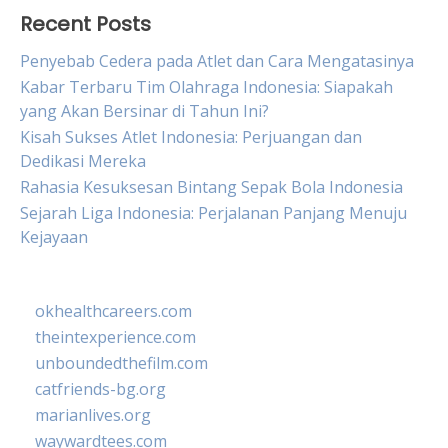
Recent Posts
Penyebab Cedera pada Atlet dan Cara Mengatasinya
Kabar Terbaru Tim Olahraga Indonesia: Siapakah
yang Akan Bersinar di Tahun Ini?
Kisah Sukses Atlet Indonesia: Perjuangan dan
Dedikasi Mereka
Rahasia Kesuksesan Bintang Sepak Bola Indonesia
Sejarah Liga Indonesia: Perjalanan Panjang Menuju
Kejayaan
okhealthcareers.com
theintexperience.com
unboundedthefilm.com
catfriends-bg.org
marianlives.org
waywardtees.com