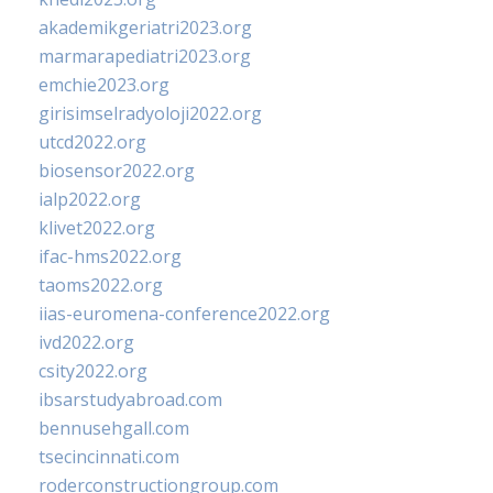
akademikgeriatri2023.org
marmarapediatri2023.org
emchie2023.org
girisimselradyoloji2022.org
utcd2022.org
biosensor2022.org
ialp2022.org
klivet2022.org
ifac-hms2022.org
taoms2022.org
iias-euromena-conference2022.org
ivd2022.org
csity2022.org
ibsarstudyabroad.com
bennusehgall.com
tsecincinnati.com
roderconstructiongroup.com