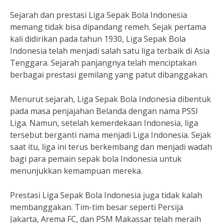
Sejarah dan prestasi Liga Sepak Bola Indonesia
memang tidak bisa dipandang remeh. Sejak pertama
kali didirikan pada tahun 1930, Liga Sepak Bola
Indonesia telah menjadi salah satu liga terbaik di Asia
Tenggara. Sejarah panjangnya telah menciptakan
berbagai prestasi gemilang yang patut dibanggakan.
Menurut sejarah, Liga Sepak Bola Indonesia dibentuk
pada masa penjajahan Belanda dengan nama PSSI
Liga. Namun, setelah kemerdekaan Indonesia, liga
tersebut berganti nama menjadi Liga Indonesia. Sejak
saat itu, liga ini terus berkembang dan menjadi wadah
bagi para pemain sepak bola Indonesia untuk
menunjukkan kemampuan mereka.
Prestasi Liga Sepak Bola Indonesia juga tidak kalah
membanggakan. Tim-tim besar seperti Persija
Jakarta, Arema FC, dan PSM Makassar telah meraih