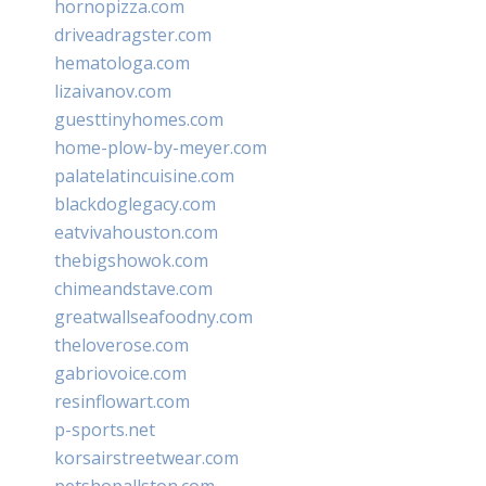
hornopizza.com
driveadragster.com
hematologa.com
lizaivanov.com
guesttinyhomes.com
home-plow-by-meyer.com
palatelatincuisine.com
blackdoglegacy.com
eatvivahouston.com
thebigshowok.com
chimeandstave.com
greatwallseafoodny.com
theloverose.com
gabriovoice.com
resinflowart.com
p-sports.net
korsairstreetwear.com
petshopallston.com