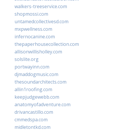
walkers-treeservice.com
shopmossi.com
untamedcollectivesd.com
mxpwellness.com
infernocanine.com
thepaperhousecollection.com
allisonwillisholley.com
solslite.org
portwayinn.com
djmaddogmusic.com
thesoundarchitects.com
allin1roofing.com
keepjudgewebb.com
anatomyofadventure.com
drivancastillo.com
cmmedspa.com
midletontkd.com