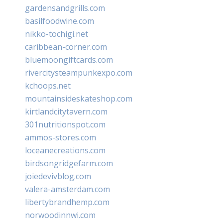
gardensandgrills.com
basilfoodwine.com
nikko-tochigi.net
caribbean-corner.com
bluemoongiftcards.com
rivercitysteampunkexpo.com
kchoops.net
mountainsideskateshop.com
kirtlandcitytavern.com
301nutritionspot.com
ammos-stores.com
loceanecreations.com
birdsongridgefarm.com
joiedevivblog.com
valera-amsterdam.com
libertybrandhemp.com
norwoodinnwi.com