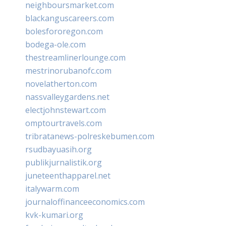
neighboursmarket.com
blackanguscareers.com
bolesfororegon.com
bodega-ole.com
thestreamlinerlounge.com
mestrinorubanofc.com
novelatherton.com
nassvalleygardens.net
electjohnstewart.com
omptourtravels.com
tribratanews-polreskebumen.com
rsudbayuasih.org
publikjurnalistik.org
juneteenthapparel.net
italywarm.com
journaloffinanceeconomics.com
kvk-kumari.org