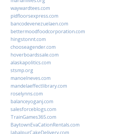
marianlives.org
waywardtees.com
pidfloorsexpress.com
bancodevenezuelaen.com
bettermoodfoodcorporation.com
hingstonnt.com
chooseagender.com
hoverboardssale.com
alaskapolitics.com
stsmp.org
manoelneves.com
mandelaeffectlibrary.com
roselynns.com
balanceyoganj.com
salesforceblogs.com
TrainGames365.com
BaytownEvaCationRentals.com
JabalpurCakeDelivery.com