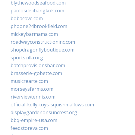
blythewoodseafood.com
paolosdelibangkok.com
bobacove.com
phoone24brookfield.com
mickeybarmama.com
roadwayconstructioninc.com
shopdragonflyboutique.com
sportszilla.org
batchprovisionsbar.com
brasserie-gobette.com
musicrearte.com
morseysfarms.com
riverviewtennis.com
official-kelly-toys-squishmallows.com
displaygardenonsuncrest.org
bbq-empire-usa.com
feedstoreva.com