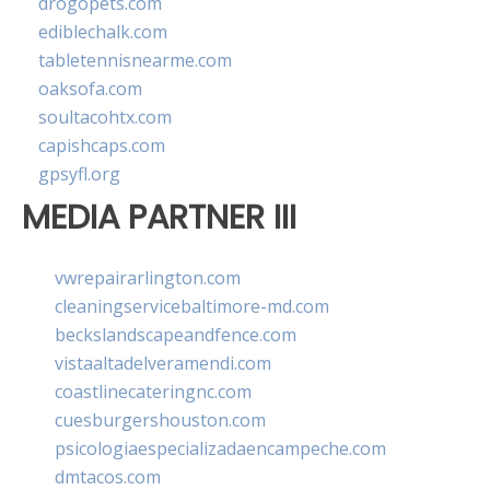
drogopets.com
ediblechalk.com
tabletennisnearme.com
oaksofa.com
soultacohtx.com
capishcaps.com
gpsyfl.org
MEDIA PARTNER III
vwrepairarlington.com
cleaningservicebaltimore-md.com
beckslandscapeandfence.com
vistaaltadelveramendi.com
coastlinecateringnc.com
cuesburgershouston.com
psicologiaespecializadaencampeche.com
dmtacos.com