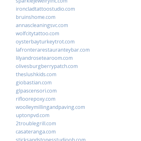
sparklejewelryinc.com
ironcladtattoostudio.com
bruinshome.com
annascleaningsvc.com
wolfcitytattoo.com
oysterbayturkeytrot.com
lafronterarestauranteybar.com
lilyandrosetearoom.com
olivesburgberrypatch.com
theslushkids.com
giobastian.com
glpascensori.com
rifloorepoxy.com
woolleymillingandpaving.com
uptonpvd.com
2troublegrill.com
casateranga.com
sticksandstonesstudiooh.com