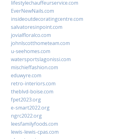
lifestylechauffeurservice.com
EverNewNails.com
insideoutdecoratingcentre.com
salvatoresinpoint.com
jovialfloralco.com
johnlscotthometeam.com
u-seehomes.com
watersportslagonissi.com
mischieffashion.com
eduwyre.com
retro-interiors.com
theblvd-boise.com
fpet2023.org
e-smart2022.org
ngrc2022.org
leesfamilyfoods.com
lewis-lewis-cpas.com