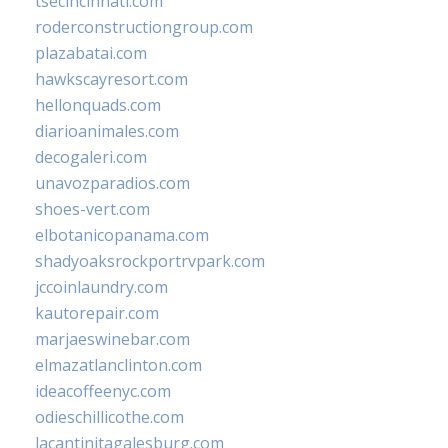
tsecincinnati.com
roderconstructiongroup.com
plazabatai.com
hawkscayresort.com
hellonquads.com
diarioanimales.com
decogaleri.com
unavozparadios.com
shoes-vert.com
elbotanicopanama.com
shadyoaksrockportrvpark.com
jccoinlaundry.com
kautorepair.com
marjaeswinebar.com
elmazatlanclinton.com
ideacoffeenyc.com
odieschillicothe.com
lacantinitagalesburg.com