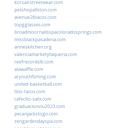
korsairstreetwear.com
petshopallston.com
avenue26tacos.com
topgglasses.com
broadmoornailsspacoloradosprings.com
missblackpasadena.com
anneskitchen.org
valenciamarketytaqueria.com
reefrecordsllc.com
alawaffle.com
aryouthfishing.com
united-basketball.com
tios-tacos.com
cafecito-satx.com
graduacionviu2023.com
pecanjackstogo.com
zengardendayspa.com