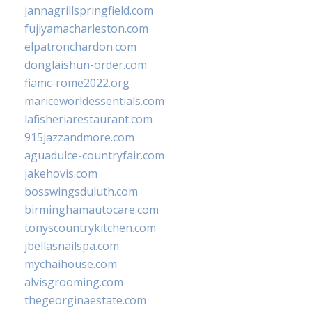
jannagrillspringfield.com
fujiyamacharleston.com
elpatronchardon.com
donglaishun-order.com
fiamc-rome2022.org
mariceworldessentials.com
lafisheriarestaurant.com
915jazzandmore.com
aguadulce-countryfair.com
jakehovis.com
bosswingsduluth.com
birminghamautocare.com
tonyscountrykitchen.com
jbellasnailspa.com
mychaihouse.com
alvisgrooming.com
thegeorginaestate.com