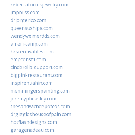
rebeccatorresjewelry.com
jmpbliss.com
drjorgerico.com
queensushipa.com
wendyweimerdds.com
ameri-camp.com
hrsreceivables.com
empconst1.com
cinderella-support.com
bigpinkrestaurant.com
inspirehuahin.com
memmingerspainting.com
jeremypbeasley.com
thesandwichdepotcos.com
drgiggleshouseofpain.com
hotflashdesigns.com
garagenadeau.com