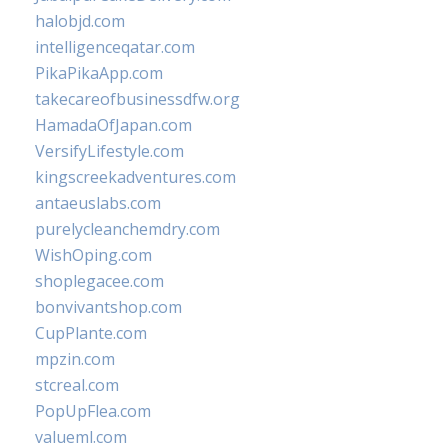
halobjd.com
intelligenceqatar.com
PikaPikaApp.com
takecareofbusinessdfw.org
HamadaOfJapan.com
VersifyLifestyle.com
kingscreekadventures.com
antaeuslabs.com
purelycleanchemdry.com
WishOping.com
shoplegacee.com
bonvivantshop.com
CupPlante.com
mpzin.com
stcreal.com
PopUpFlea.com
valueml.com