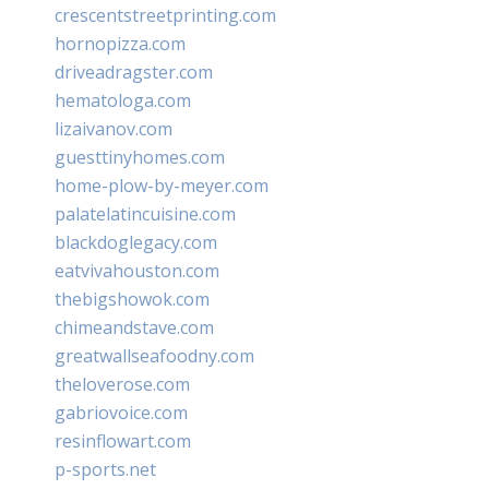
crescentstreetprinting.com
hornopizza.com
driveadragster.com
hematologa.com
lizaivanov.com
guesttinyhomes.com
home-plow-by-meyer.com
palatelatincuisine.com
blackdoglegacy.com
eatvivahouston.com
thebigshowok.com
chimeandstave.com
greatwallseafoodny.com
theloverose.com
gabriovoice.com
resinflowart.com
p-sports.net