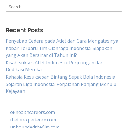
Search
for:
Recent Posts
Penyebab Cedera pada Atlet dan Cara Mengatasinya
Kabar Terbaru Tim Olahraga Indonesia: Siapakah
yang Akan Bersinar di Tahun Ini?
Kisah Sukses Atlet Indonesia: Perjuangan dan
Dedikasi Mereka
Rahasia Kesuksesan Bintang Sepak Bola Indonesia
Sejarah Liga Indonesia: Perjalanan Panjang Menuju
Kejayaan
okhealthcareers.com
theintexperience.com
unboundedthefilm.com