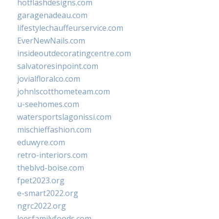
hotflashdesigns.com
garagenadeau.com
lifestylechauffeurservice.com
EverNewNails.com
insideoutdecoratingcentre.com
salvatoresinpoint.com
jovialfloralco.com
johnlscotthometeam.com
u-seehomes.com
watersportslagonissi.com
mischieffashion.com
eduwyre.com
retro-interiors.com
theblvd-boise.com
fpet2023.org
e-smart2022.org
ngrc2022.org
leesfamilyfoods.com