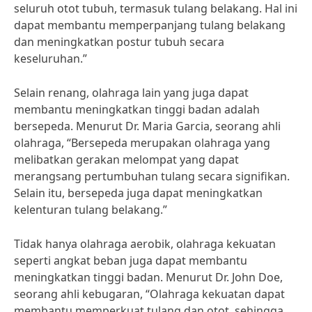
seluruh otot tubuh, termasuk tulang belakang. Hal ini
dapat membantu memperpanjang tulang belakang
dan meningkatkan postur tubuh secara
keseluruhan.”
Selain renang, olahraga lain yang juga dapat
membantu meningkatkan tinggi badan adalah
bersepeda. Menurut Dr. Maria Garcia, seorang ahli
olahraga, “Bersepeda merupakan olahraga yang
melibatkan gerakan melompat yang dapat
merangsang pertumbuhan tulang secara signifikan.
Selain itu, bersepeda juga dapat meningkatkan
kelenturan tulang belakang.”
Tidak hanya olahraga aerobik, olahraga kekuatan
seperti angkat beban juga dapat membantu
meningkatkan tinggi badan. Menurut Dr. John Doe,
seorang ahli kebugaran, “Olahraga kekuatan dapat
membantu memperkuat tulang dan otot, sehingga