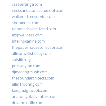
casateranga.com
sticksandstonesstudiooh.com
walkers-treeservice.com
shopmossi.com
untamedcollectivesd.com
mxpwellness.com
infernocanine.com
thepaperhousecollection.com
allisonwillisholley.com
solslite.org
portwayinn.com
djmaddogmusic.com
thesoundarchitects.com
allin1roofing.com
keepjudgewebb.com
anatomyofadventure.com
drivancastillo.com