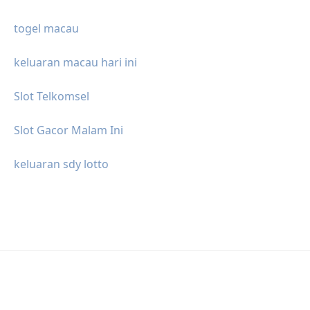
togel macau
keluaran macau hari ini
Slot Telkomsel
Slot Gacor Malam Ini
keluaran sdy lotto