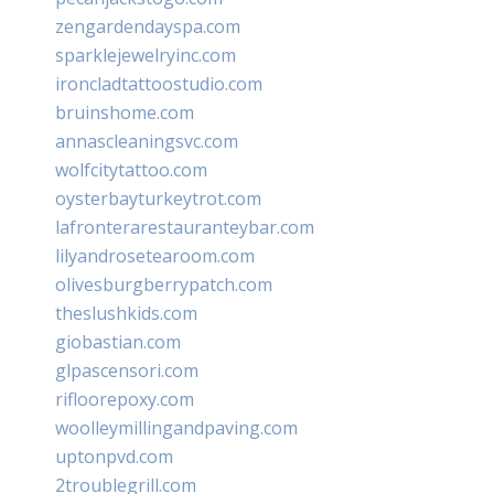
zengardendayspa.com
sparklejewelryinc.com
ironcladtattoostudio.com
bruinshome.com
annascleaningsvc.com
wolfcitytattoo.com
oysterbayturkeytrot.com
lafronterarestauranteybar.com
lilyandrosetearoom.com
olivesburgberrypatch.com
theslushkids.com
giobastian.com
glpascensori.com
rifloorepoxy.com
woolleymillingandpaving.com
uptonpvd.com
2troublegrill.com