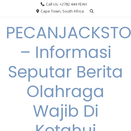
Skip
Call Us: +2782 444 YEAH
to
Cape Town, South Africa
content
PECANJACKST
– Informasi
Seputar Berita
Olahraga
Wajib Di
Ketahui