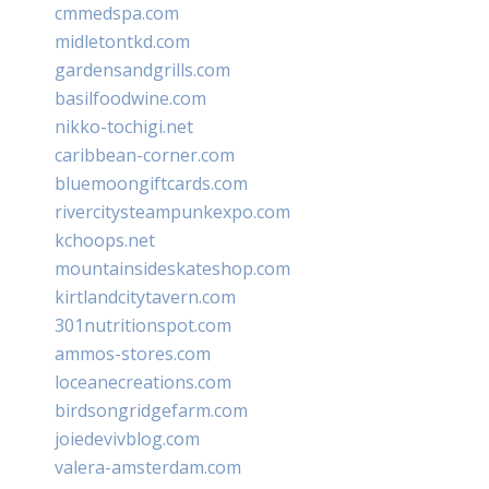
cmmedspa.com
midletontkd.com
gardensandgrills.com
basilfoodwine.com
nikko-tochigi.net
caribbean-corner.com
bluemoongiftcards.com
rivercitysteampunkexpo.com
kchoops.net
mountainsideskateshop.com
kirtlandcitytavern.com
301nutritionspot.com
ammos-stores.com
loceanecreations.com
birdsongridgefarm.com
joiedevivblog.com
valera-amsterdam.com