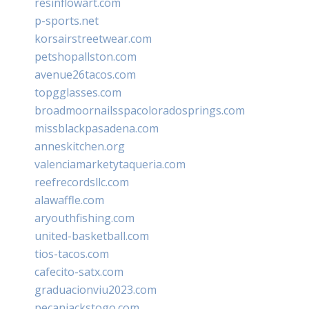
resinflowart.com
p-sports.net
korsairstreetwear.com
petshopallston.com
avenue26tacos.com
topgglasses.com
broadmoornailsspacoloradosprings.com
missblackpasadena.com
anneskitchen.org
valenciamarketytaqueria.com
reefrecordsllc.com
alawaffle.com
aryouthfishing.com
united-basketball.com
tios-tacos.com
cafecito-satx.com
graduacionviu2023.com
pecanjackstogo.com