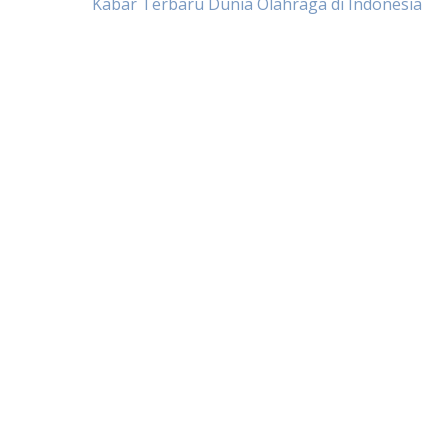
Post
Kabar Terbaru Dunia Olahraga di Indonesia
navigation