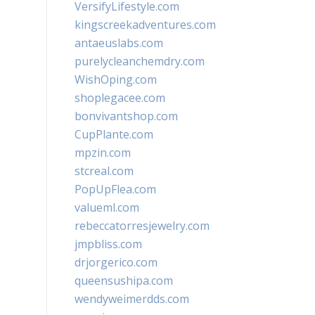
VersifyLifestyle.com
kingscreekadventures.com
antaeuslabs.com
purelycleanchemdry.com
WishOping.com
shoplegacee.com
bonvivantshop.com
CupPlante.com
mpzin.com
stcreal.com
PopUpFlea.com
valueml.com
rebeccatorresjewelry.com
jmpbliss.com
drjorgerico.com
queensushipa.com
wendyweimerdds.com