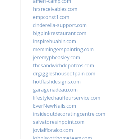
ameri-camp.com
hrsreceivables.com
empconst1.com
cinderella-support.com
bigpinkrestaurant.com
inspirehuahin.com
memmingerspainting.com
jeremypbeasley.com
thesandwichdepotcos.com
drgiggleshouseofpain.com
hotflashdesigns.com
garagenadeau.com
lifestylechauffeurservice.com
EverNewNails.com
insideoutdecoratingcentre.com
salvatoresinpoint.com
jovialfloralco.com
johnlscotthometeam.com