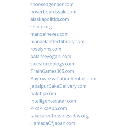
chooseagender.com
hoverboardssale.com
alaskapolitics.com
stsmp.org
manoelneves.com
mandelaeffectlibrary.com
roselynns.com
balanceyoganj.com
salesforceblogs.com
TrainGames365.com
BaytownEvaCationRentals.com
JabalpurCakeDelivery.com
halobjd.com
intelligenceqatar.com
PikaPikaApp.com
takecareofbusinessdfw.org
HamadaOfJapan.com