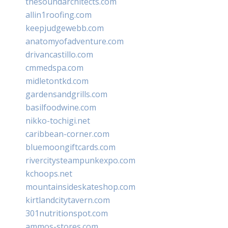
thesoundarchitects.com
allin1roofing.com
keepjudgewebb.com
anatomyofadventure.com
drivancastillo.com
cmmedspa.com
midletontkd.com
gardensandgrills.com
basilfoodwine.com
nikko-tochigi.net
caribbean-corner.com
bluemoongiftcards.com
rivercitysteampunkexpo.com
kchoops.net
mountainsideskateshop.com
kirtlandcitytavern.com
301nutritionspot.com
ammos-stores.com