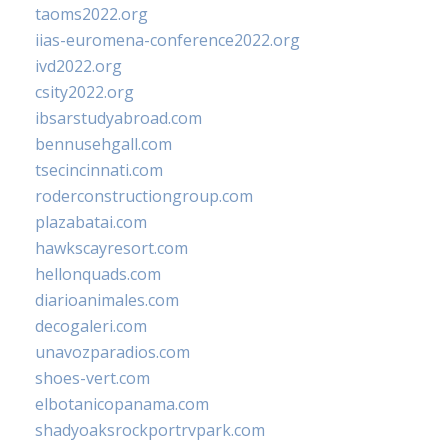
taoms2022.org
iias-euromena-conference2022.org
ivd2022.org
csity2022.org
ibsarstudyabroad.com
bennusehgall.com
tsecincinnati.com
roderconstructiongroup.com
plazabatai.com
hawkscayresort.com
hellonquads.com
diarioanimales.com
decogaleri.com
unavozparadios.com
shoes-vert.com
elbotanicopanama.com
shadyoaksrockportrvpark.com