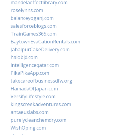
mandelaeffectlibrary.com
roselynns.com
balanceyoganj.com
salesforceblogs.com
TrainGames365.com
BaytownEvaCationRentals.com
JabalpurCakeDelivery.com
halobjd.com
intelligenceqatar.com
PikaPikaApp.com
takecareofbusinessdfw.org
HamadaOfJapan.com
VersifyLifestyle.com
kingscreekadventures.com
antaeuslabs.com
purelycleanchemdry.com
WishOping.com