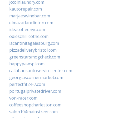
jccoinlaundry.com
kautorepair.com
marjaeswinebar.com
elmazatlanclinton.com
ideacoffeenyc.com
odieschillicothe.com
lacantinitagalesburg.com
pizzadeliverybristol.com
greenstarsmogcheck.com
happypawspl.com
callahansautoservicecenter.com
georgiascornermarket.com
perfectfit24-7.com
portugalprivatedriver.com
von-racer.com
coffeeshopcharleston.com
salon104mainstreet.com