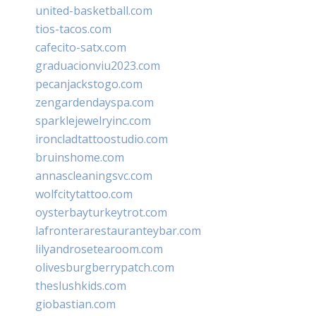
united-basketball.com
tios-tacos.com
cafecito-satx.com
graduacionviu2023.com
pecanjackstogo.com
zengardendayspa.com
sparklejewelryinc.com
ironcladtattoostudio.com
bruinshome.com
annascleaningsvc.com
wolfcitytattoo.com
oysterbayturkeytrot.com
lafronterarestauranteybar.com
lilyandrosetearoom.com
olivesburgberrypatch.com
theslushkids.com
giobastian.com