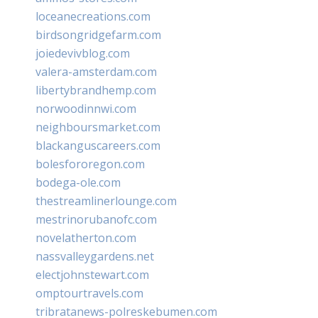
loceanecreations.com
birdsongridgefarm.com
joiedevivblog.com
valera-amsterdam.com
libertybrandhemp.com
norwoodinnwi.com
neighboursmarket.com
blackanguscareers.com
bolesfororegon.com
bodega-ole.com
thestreamlinerlounge.com
mestrinorubanofc.com
novelatherton.com
nassvalleygardens.net
electjohnstewart.com
omptourtravels.com
tribratanews-polreskebumen.com