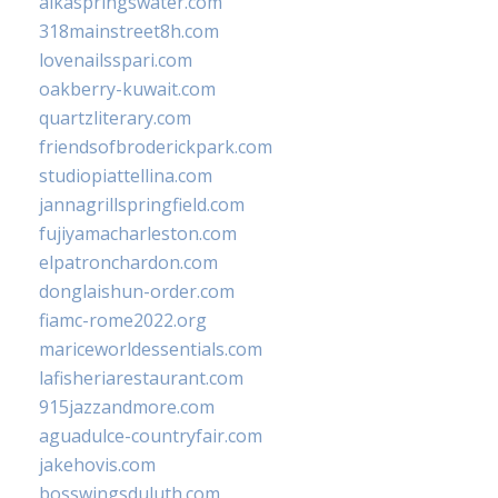
alkaspringswater.com
318mainstreet8h.com
lovenailsspari.com
oakberry-kuwait.com
quartzliterary.com
friendsofbroderickpark.com
studiopiattellina.com
jannagrillspringfield.com
fujiyamacharleston.com
elpatronchardon.com
donglaishun-order.com
fiamc-rome2022.org
mariceworldessentials.com
lafisheriarestaurant.com
915jazzandmore.com
aguadulce-countryfair.com
jakehovis.com
bosswingsduluth.com