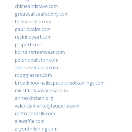
chimeandstave.com
greatwallseafoodny.com
theloverose.com
gabriovoice.com
resinflowart.com
p-sports.net
korsairstreetwear.com
petshopallston.com
avenue26tacos.com
topgglasses.com
broadmoornailsspacoloradosprings.com
missblackpasadena.com
anneskitchen.org
valenciamarketytaqueria.com
reefrecordsllc.com
alawaffle.com
aryouthfishing.com