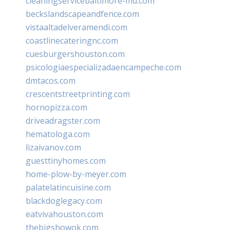
cleaningservicebaltimore-md.com
beckslandscapeandfence.com
vistaaltadelveramendi.com
coastlinecateringnc.com
cuesburgershouston.com
psicologiaespecializadaencampeche.com
dmtacos.com
crescentstreetprinting.com
hornopizza.com
driveadragster.com
hematologa.com
lizaivanov.com
guesttinyhomes.com
home-plow-by-meyer.com
palatelatincuisine.com
blackdoglegacy.com
eatvivahouston.com
thebigshowok.com