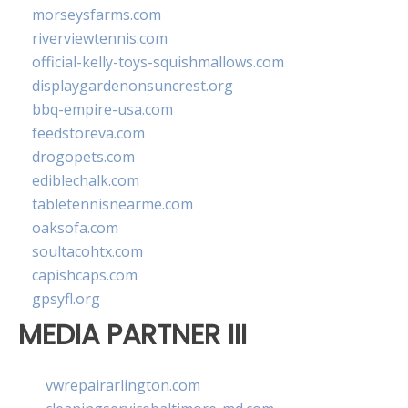
morseysfarms.com
riverviewtennis.com
official-kelly-toys-squishmallows.com
displaygardenonsuncrest.org
bbq-empire-usa.com
feedstoreva.com
drogopets.com
ediblechalk.com
tabletennisnearme.com
oaksofa.com
soultacohtx.com
capishcaps.com
gpsyfl.org
MEDIA PARTNER III
vwrepairarlington.com