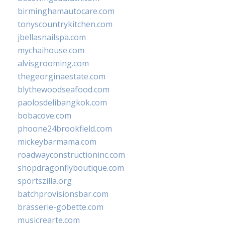
birminghamautocare.com
tonyscountrykitchen.com
jbellasnailspa.com
mychaihouse.com
alvisgrooming.com
thegeorginaestate.com
blythewoodseafood.com
paolosdelibangkok.com
bobacove.com
phoone24brookfield.com
mickeybarmama.com
roadwayconstructioninc.com
shopdragonflyboutique.com
sportszilla.org
batchprovisionsbar.com
brasserie-gobette.com
musicrearte.com