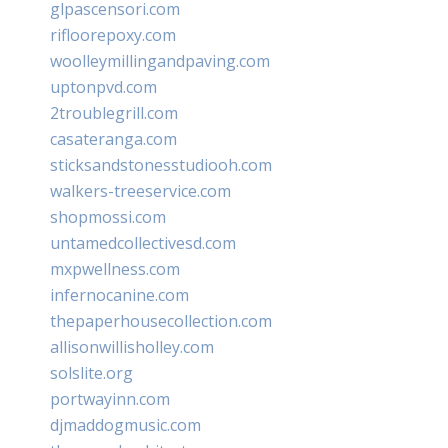
glpascensori.com
rifloorepoxy.com
woolleymillingandpaving.com
uptonpvd.com
2troublegrill.com
casateranga.com
sticksandstonesstudiooh.com
walkers-treeservice.com
shopmossi.com
untamedcollectivesd.com
mxpwellness.com
infernocanine.com
thepaperhousecollection.com
allisonwillisholley.com
solslite.org
portwayinn.com
djmaddogmusic.com