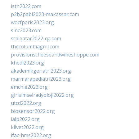
isth2022.com
p2b2pabi2023-makassar.com
wocfparis2023.org
sinc2023.com
scdlqatar2022-qa.com
thecolumbiagrill.com
provisionscheeseandwineshoppe.com
khedi2023.org
akademikgeriatri2023.org
marmarapediatri2023.org
emchie2023.org
girisimselradyoloji2022.org
utcd2022.org
biosensor2022.org
ialp2022.org
klivet2022.org
ifac-hms2022.org