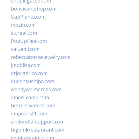
shoplegacee.com
bonvivantshop.com
CupPlante.com
mpzin.com
stcreal.com
PopUpFlea.com
valueml.com
rebeccatorresjewelry.com
jmpbliss.com
drjorgerico.com
queensushipa.com
wendyweimerdds.com
ameri-camp.com
hrsreceivables.com
empconst1.com
cinderella-support.com
bigpinkrestaurant.com
inspirehuahin.com