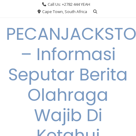
Skip
Call Us: +2782 444 YEAH
to
Cape Town, South Africa
content
PECANJACKST
– Informasi
Seputar Berita
Olahraga
Wajib Di
Ketahui