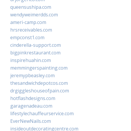
queensushipa.com
wendyweimerdds.com
ameri-camp.com
hrsreceivables.com
empconst1.com
cinderella-support.com
bigpinkrestaurant.com
inspirehuahin.com
memmingerspainting.com
jeremypbeasley.com
thesandwichdepotcos.com
drgiggleshouseofpain.com
hotflashdesigns.com
garagenadeau.com
lifestylechauffeurservice.com
EverNewNails.com
insideoutdecoratingcentre.com