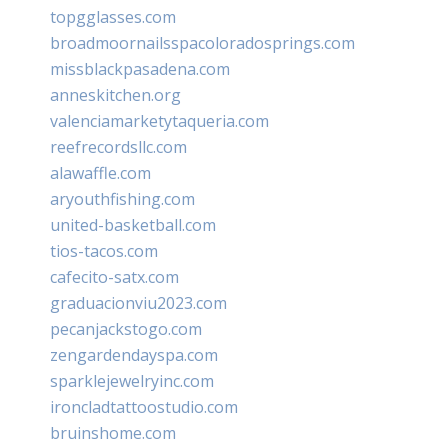
topgglasses.com
broadmoornailsspacoloradosprings.com
missblackpasadena.com
anneskitchen.org
valenciamarketytaqueria.com
reefrecordsllc.com
alawaffle.com
aryouthfishing.com
united-basketball.com
tios-tacos.com
cafecito-satx.com
graduacionviu2023.com
pecanjackstogo.com
zengardendayspa.com
sparklejewelryinc.com
ironcladtattoostudio.com
bruinshome.com