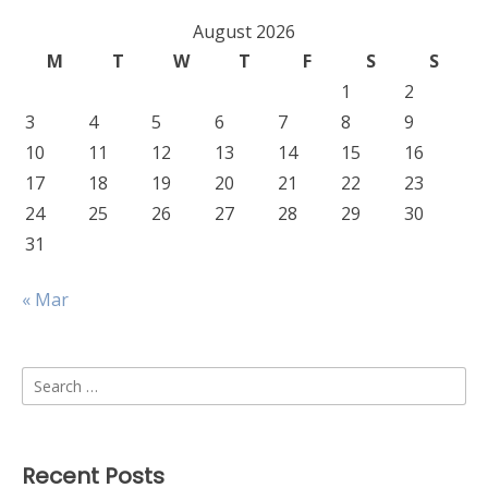
August 2026
M
T
W
T
F
S
S
1
2
3
4
5
6
7
8
9
10
11
12
13
14
15
16
17
18
19
20
21
22
23
24
25
26
27
28
29
30
31
« Mar
Search
for:
Recent Posts