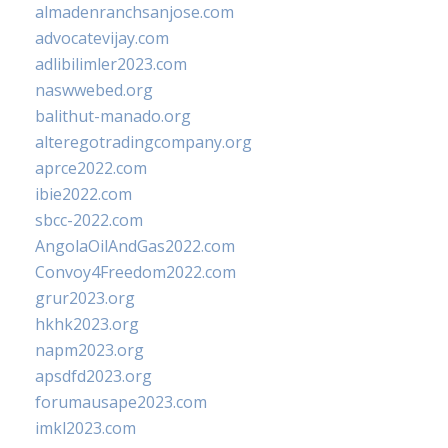
almadenranchsanjose.com
advocatevijay.com
adlibilimler2023.com
naswwebed.org
balithut-manado.org
alteregotradingcompany.org
aprce2022.com
ibie2022.com
sbcc-2022.com
AngolaOilAndGas2022.com
Convoy4Freedom2022.com
grur2023.org
hkhk2023.org
napm2023.org
apsdfd2023.org
forumausape2023.com
imkl2023.com