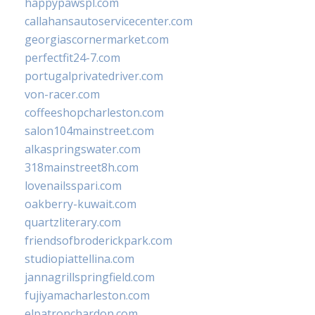
happypawspl.com
callahansautoservicecenter.com
georgiascornermarket.com
perfectfit24-7.com
portugalprivatedriver.com
von-racer.com
coffeeshopcharleston.com
salon104mainstreet.com
alkaspringswater.com
318mainstreet8h.com
lovenailsspari.com
oakberry-kuwait.com
quartzliterary.com
friendsofbroderickpark.com
studiopiattellina.com
jannagrillspringfield.com
fujiyamacharleston.com
elpatronchardon.com