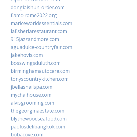
donglaishun-order.com
fiamc-rome2022.org
mariceworldessentials.com
lafisheriarestaurant.com
915jazzandmore.com
aguadulce-countryfair.com
jakehovis.com
bosswingsduluth.com
birminghamautocare.com
tonyscountrykitchen.com
jbellasnailspa.com
mychaihouse.com
alvisgrooming.com
thegeorginaestate.com
blythewoodseafood.com
paolosdelibangkok.com
bobacove.com