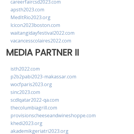
careerfaircsd2023.com
apsth2023.com
MedItRio2023.org
lcicon2023boston.com
waitangidayfestival2022.com
vacancesscolaires2022.com
MEDIA PARTNER II
isth2022.com
p2b2pabi2023-makassar.com
wocfparis2023.org
sinc2023.com
scdlqatar2022-qa.com
thecolumbiagrill.com
provisionscheeseandwineshoppe.com
khedi2023.org
akademikgeriatri2023.org