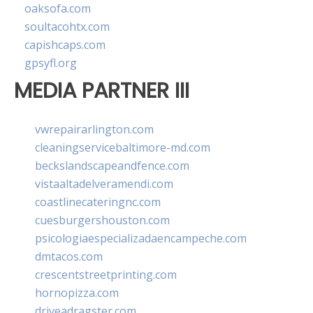
oaksofa.com
soultacohtx.com
capishcaps.com
gpsyfl.org
MEDIA PARTNER III
vwrepairarlington.com
cleaningservicebaltimore-md.com
beckslandscapeandfence.com
vistaaltadelveramendi.com
coastlinecateringnc.com
cuesburgershouston.com
psicologiaespecializadaencampeche.com
dmtacos.com
crescentstreetprinting.com
hornopizza.com
driveadragster.com