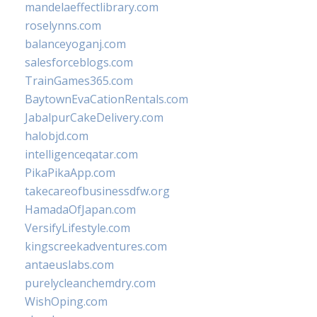
mandelaeffectlibrary.com
roselynns.com
balanceyoganj.com
salesforceblogs.com
TrainGames365.com
BaytownEvaCationRentals.com
JabalpurCakeDelivery.com
halobjd.com
intelligenceqatar.com
PikaPikaApp.com
takecareofbusinessdfw.org
HamadaOfJapan.com
VersifyLifestyle.com
kingscreekadventures.com
antaeuslabs.com
purelycleanchemdry.com
WishOping.com