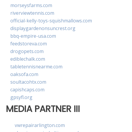
morseysfarms.com
riverviewtennis.com
official-kelly-toys-squishmallows.com
displaygardenonsuncrest.org
bbq-empire-usa.com
feedstoreva.com
drogopets.com
ediblechalk.com
tabletennisnearme.com
oaksofa.com
soultacohtx.com
capishcaps.com
gpsyfl.org
MEDIA PARTNER III
vwrepairarlington.com