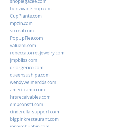
shoplegacee.com
bonvivantshop.com
CupPlante.com
mpzin.com
stcreal.com
PopUpFlea.com
valueml.com
rebeccatorresjewelry.com
jmpbliss.com
drjorgerico.com
queensushipa.com
wendyweimerdds.com
ameri-camp.com
hrsreceivables.com
empconst1.com
cinderella-support.com
bigpinkrestaurant.com
inspirehuahin.com