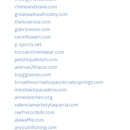
chimeandstave.com
greatwallseafoodny.com
theloverose.com
gabriovoice.com
resinflowart.com
p-sports.net
korsairstreetwear.com
petshopallston.com
avenue26tacos.com
topgglasses.com
broadmoornailsspacoloradosprings.com
missblackpasadena.com
anneskitchen.org
valenciamarketytaqueria.com
reefrecordsllc.com
alawaffle.com
aryouthfishing.com