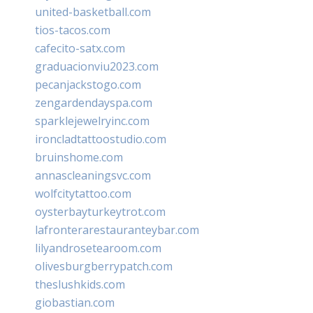
united-basketball.com
tios-tacos.com
cafecito-satx.com
graduacionviu2023.com
pecanjackstogo.com
zengardendayspa.com
sparklejewelryinc.com
ironcladtattoostudio.com
bruinshome.com
annascleaningsvc.com
wolfcitytattoo.com
oysterbayturkeytrot.com
lafronterarestauranteybar.com
lilyandrosetearoom.com
olivesburgberrypatch.com
theslushkids.com
giobastian.com