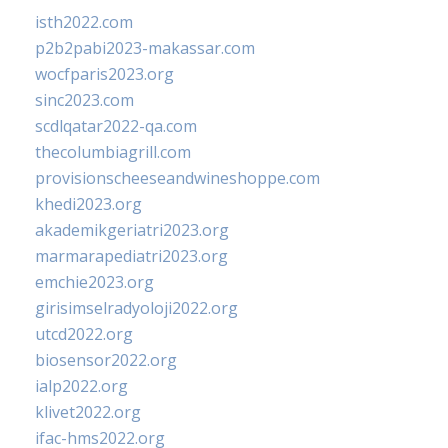
isth2022.com
p2b2pabi2023-makassar.com
wocfparis2023.org
sinc2023.com
scdlqatar2022-qa.com
thecolumbiagrill.com
provisionscheeseandwineshoppe.com
khedi2023.org
akademikgeriatri2023.org
marmarapediatri2023.org
emchie2023.org
girisimselradyoloji2022.org
utcd2022.org
biosensor2022.org
ialp2022.org
klivet2022.org
ifac-hms2022.org