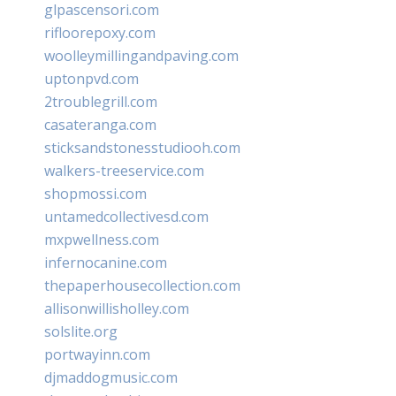
glpascensori.com
rifloorepoxy.com
woolleymillingandpaving.com
uptonpvd.com
2troublegrill.com
casateranga.com
sticksandstonesstudiooh.com
walkers-treeservice.com
shopmossi.com
untamedcollectivesd.com
mxpwellness.com
infernocanine.com
thepaperhousecollection.com
allisonwillisholley.com
solslite.org
portwayinn.com
djmaddogmusic.com