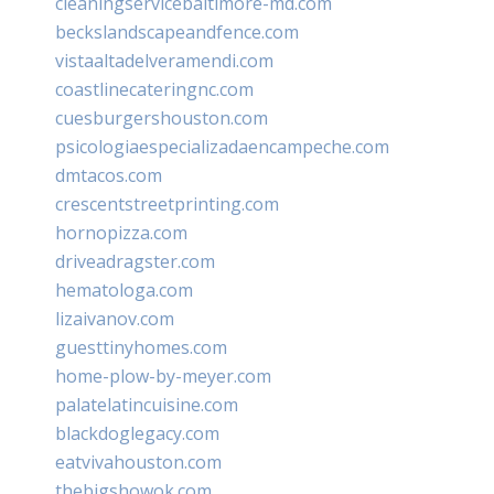
cleaningservicebaltimore-md.com
beckslandscapeandfence.com
vistaaltadelveramendi.com
coastlinecateringnc.com
cuesburgershouston.com
psicologiaespecializadaencampeche.com
dmtacos.com
crescentstreetprinting.com
hornopizza.com
driveadragster.com
hematologa.com
lizaivanov.com
guesttinyhomes.com
home-plow-by-meyer.com
palatelatincuisine.com
blackdoglegacy.com
eatvivahouston.com
thebigshowok.com