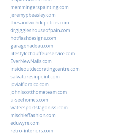
memmingerspainting.com
jeremypbeasley.com
thesandwichdepotcos.com
drgiggleshouseofpain.com
hotflashdesigns.com
garagenadeau.com
lifestylechauffeurservice.com
EverNewNails.com
insideoutdecoratingcentre.com
salvatoresinpoint.com
jovialfloralco.com
johnlscotthometeam.com
u-seehomes.com
watersportslagonissi.com
mischieffashion.com
eduwyre.com
retro-interiors.com