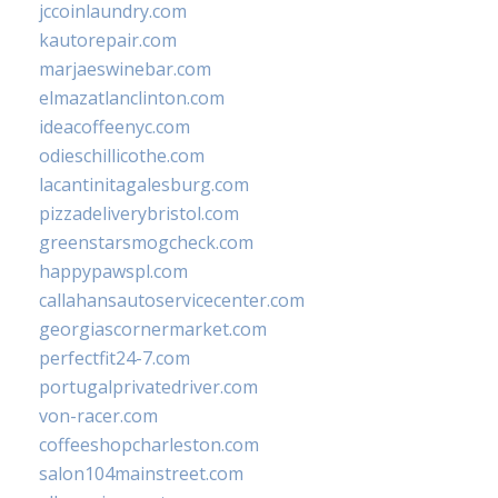
jccoinlaundry.com
kautorepair.com
marjaeswinebar.com
elmazatlanclinton.com
ideacoffeenyc.com
odieschillicothe.com
lacantinitagalesburg.com
pizzadeliverybristol.com
greenstarsmogcheck.com
happypawspl.com
callahansautoservicecenter.com
georgiascornermarket.com
perfectfit24-7.com
portugalprivatedriver.com
von-racer.com
coffeeshopcharleston.com
salon104mainstreet.com