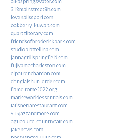
alkaspringswater.com
318mainstreet8h.com
lovenailsspari.com
oakberry-kuwait.com
quartzliterary.com
friendsofbroderickpark.com
studiopiattellina.com
jannagrillspringfield.com
fujiyamacharleston.com
elpatronchardon.com
donglaishun-order.com
fiamc-rome2022.org
mariceworldessentials.com
lafisheriarestaurant.com
915jazzandmore.com
aguadulce-countryfair.com
jakehovis.com
bosswingsduluth.com