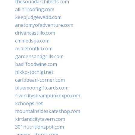
thesoundarchitects.com
allin1roofing.com
keepjudgewebb.com
anatomyofadventure.com
drivancastillo.com
cmmedspa.com
midletontkd.com
gardensandgrills.com
basilfoodwine.com
nikko-tochigi.net
caribbean-corner.com
bluemoongiftcards.com
rivercitysteampunkexpo.com
kchoops.net
mountainsideskateshop.com
kirtlandcitytavern.com
301nutritionspot.com
ammos-stores.com