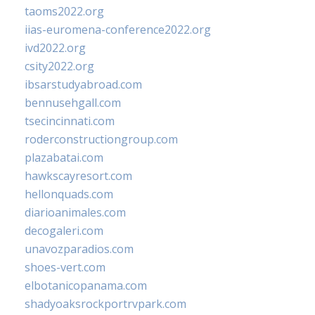
taoms2022.org
iias-euromena-conference2022.org
ivd2022.org
csity2022.org
ibsarstudyabroad.com
bennusehgall.com
tsecincinnati.com
roderconstructiongroup.com
plazabatai.com
hawkscayresort.com
hellonquads.com
diarioanimales.com
decogaleri.com
unavozparadios.com
shoes-vert.com
elbotanicopanama.com
shadyoaksrockportrvpark.com