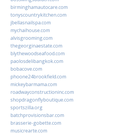
birminghamautocare.com
tonyscountrykitchen.com
jbellasnailspa.com
mychaihouse.com
alvisgrooming.com
thegeorginaestate.com
blythewoodseafood.com
paolosdelibangkok.com
bobacove.com
phoone24brookfield.com
mickeybarmama.com
roadwayconstructioninc.com
shopdragonflyboutique.com
sportszilla.org
batchprovisionsbar.com
brasserie-gobette.com
musicrearte.com