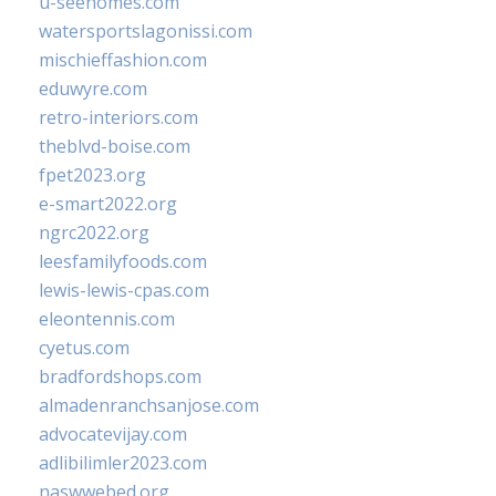
u-seehomes.com
watersportslagonissi.com
mischieffashion.com
eduwyre.com
retro-interiors.com
theblvd-boise.com
fpet2023.org
e-smart2022.org
ngrc2022.org
leesfamilyfoods.com
lewis-lewis-cpas.com
eleontennis.com
cyetus.com
bradfordshops.com
almadenranchsanjose.com
advocatevijay.com
adlibilimler2023.com
naswwebed.org