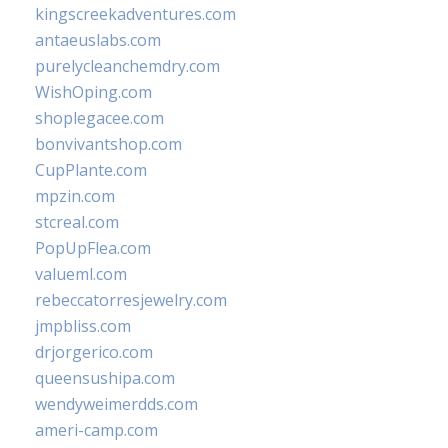
kingscreekadventures.com
antaeuslabs.com
purelycleanchemdry.com
WishOping.com
shoplegacee.com
bonvivantshop.com
CupPlante.com
mpzin.com
stcreal.com
PopUpFlea.com
valueml.com
rebeccatorresjewelry.com
jmpbliss.com
drjorgerico.com
queensushipa.com
wendyweimerdds.com
ameri-camp.com