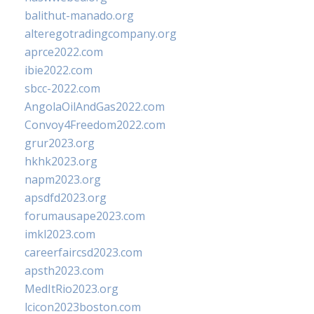
balithut-manado.org
alteregotradingcompany.org
aprce2022.com
ibie2022.com
sbcc-2022.com
AngolaOilAndGas2022.com
Convoy4Freedom2022.com
grur2023.org
hkhk2023.org
napm2023.org
apsdfd2023.org
forumausape2023.com
imkl2023.com
careerfaircsd2023.com
apsth2023.com
MedItRio2023.org
lcicon2023boston.com