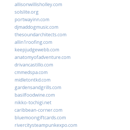
allisonwillisholley.com
solslite.org
portwayinn.com
djmaddogmusic.com
thesoundarchitects.com
allin1roofing.com
keepjudgewebb.com
anatomyofadventure.com
drivancastillo.com
cmmedspa.com
midletontkd.com
gardensandgrills.com
basilfoodwine.com
nikko-tochigi.net
caribbean-corner.com
bluemoongiftcards.com
rivercitysteampunkexpo.com