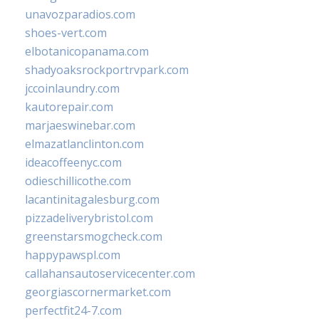
unavozparadios.com
shoes-vert.com
elbotanicopanama.com
shadyoaksrockportrvpark.com
jccoinlaundry.com
kautorepair.com
marjaeswinebar.com
elmazatlanclinton.com
ideacoffeenyc.com
odieschillicothe.com
lacantinitagalesburg.com
pizzadeliverybristol.com
greenstarsmogcheck.com
happypawspl.com
callahansautoservicecenter.com
georgiascornermarket.com
perfectfit24-7.com