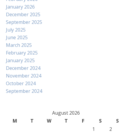
January 2026
December 2025
September 2025
July 2025
June 2025
March 2025
February 2025
January 2025
December 2024
November 2024
October 2024
September 2024
August 2026
M
T
W
T
F
S
S
1
2