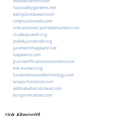
novelatherton.com
nassvalleygardens.net
electjohnstewart.com
omptourtravels.com
tribratanews-polreskebumen.com
rsudbayuasih.org
publikjurnalistik.org
juneteenthapparel.net
italywarm.com
journaloffinanceeconomics.com
kvk-kumari.org
foodscienceandtechnology.com
scisportsscience.com
addisababacuisineaz.com
burgerimcamas.com
Link Alternatif