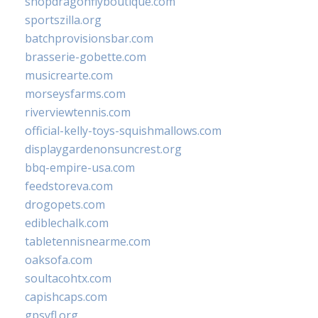
shopdragonflyboutique.com
sportszilla.org
batchprovisionsbar.com
brasserie-gobette.com
musicrearte.com
morseysfarms.com
riverviewtennis.com
official-kelly-toys-squishmallows.com
displaygardenonsuncrest.org
bbq-empire-usa.com
feedstoreva.com
drogopets.com
ediblechalk.com
tabletennisnearme.com
oaksofa.com
soultacohtx.com
capishcaps.com
gpsyfl.org