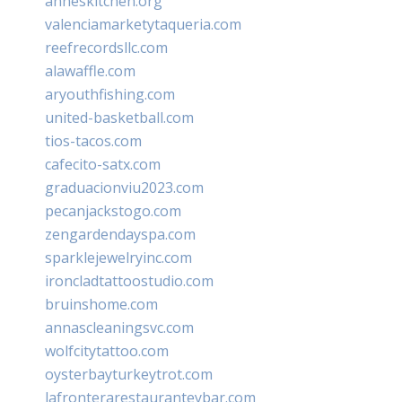
anneskitchen.org
valenciamarketytaqueria.com
reefrecordsllc.com
alawaffle.com
aryouthfishing.com
united-basketball.com
tios-tacos.com
cafecito-satx.com
graduacionviu2023.com
pecanjackstogo.com
zengardendayspa.com
sparklejewelryinc.com
ironcladtattoostudio.com
bruinshome.com
annascleaningsvc.com
wolfcitytattoo.com
oysterbayturkeytrot.com
lafronterarestauranteybar.com