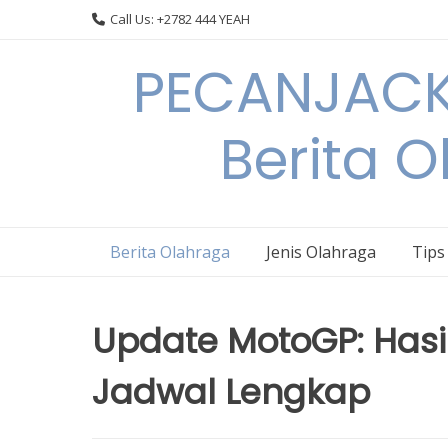
Skip
Call Us: +2782 444 YEAH
to
content
PECANJACK
Berita O
Berita Olahraga
Jenis Olahraga
Tips
Update MotoGP: Hasi
Jadwal Lengkap