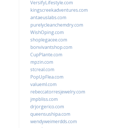
VersifyLifestyle.com
kingscreekadventures.com
antaeuslabs.com
purelycleanchemdry.com
WishOping.com
shoplegacee.com
bonvivantshop.com
CupPlante.com
mpzin.com
stcreal.com
PopUpFlea.com
valueml.com
rebeccatorresjewelry.com
jmpbliss.com
drjorgerico.com
queensushipa.com
wendyweimerdds.com