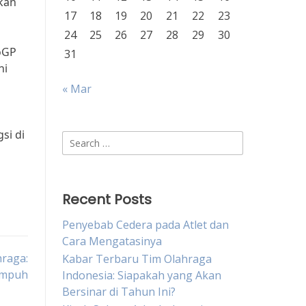
tkan
17
18
19
20
21
22
23
24
25
26
27
28
29
30
oGP
31
ni
« Mar
si di
Search
for:
Recent Posts
Penyebab Cedera pada Atlet dan
Cara Mengatasinya
hraga:
Kabar Terbaru Tim Olahraga
Ampuh
Indonesia: Siapakah yang Akan
Bersinar di Tahun Ini?