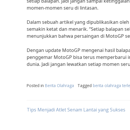
setiap balapan. Jadi jangan sampai ketinggal
momen-momen seru di lintasan.
Dalam sebuah artikel yang dipublikasikan ole
semakin ketat dan menarik. “Setiap balapan s
menunjukkan bahwa persaingan di MotoGP sema
Dengan update MotoGP mengenai hasil balapan,
penggemar MotoGP bisa terus memperbarui inf
dunia. Jadi jangan lewatkan setiap momen ser
Posted in
Berita Olahraga
Tagged
berita olahraga te
Post
Tips Menjadi Atlet Senam Lantai yang Sukses
navigation