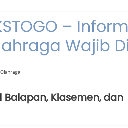
STOGO – Informa
lahraga Wajib D
 Olahraga
l Balapan, Klasemen, dan