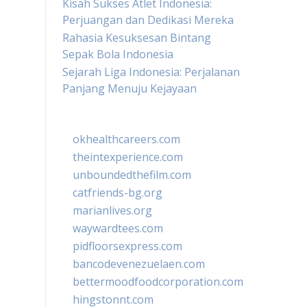
Kisah Sukses Atlet Indonesia:
Perjuangan dan Dedikasi Mereka
Rahasia Kesuksesan Bintang
Sepak Bola Indonesia
Sejarah Liga Indonesia: Perjalanan
Panjang Menuju Kejayaan
okhealthcareers.com
theintexperience.com
unboundedthefilm.com
catfriends-bg.org
marianlives.org
waywardtees.com
pidfloorsexpress.com
bancodevenezuelaen.com
bettermoodfoodcorporation.com
hingstonnt.com