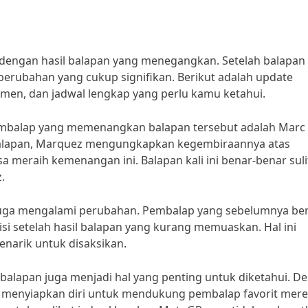
 dengan hasil balapan yang menegangkan. Setelah balapan
erubahan yang cukup signifikan. Berikut adalah update
men, dan jadwal lengkap yang perlu kamu ketahui.
embalap yang memenangkan balapan tersebut adalah Marc
alapan, Marquez mengungkapkan kegembiraannya atas
 meraih kemenangan ini. Balapan kali ini benar-benar suli
.
juga mengalami perubahan. Pembalap yang sebelumnya be
si setelah hasil balapan yang kurang memuaskan. Hal ini
narik untuk disaksikan.
balapan juga menjadi hal yang penting untuk diketahui. D
a menyiapkan diri untuk mendukung pembalap favorit mere