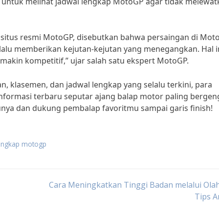
an untuk melihat jadwal lengkap MotoGP agar tidak melewa
h situs resmi MotoGP, disebutkan bahwa persaingan di Mot
elalu memberikan kejutan-kejutan yang menegangkan. Hal i
kin kompetitif,” ujar salah satu ekspert MotoGP.
 klasemen, dan jadwal lengkap yang selalu terkini, para
ormasi terbaru seputar ajang balap motor paling bergeng
unya dan dukung pembalap favoritmu sampai garis finish!
rlengkap motogp
Cara Meningkatkan Tinggi Badan melalui Ola
Tips 