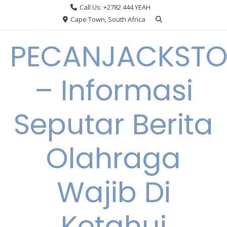
Skip
Call Us: +2782 444 YEAH
to
Cape Town, South Africa
content
PECANJACKST
– Informasi
Seputar Berita
Olahraga
Wajib Di
Ketahui