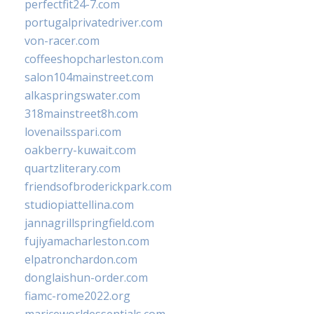
perfectfit24-7.com
portugalprivatedriver.com
von-racer.com
coffeeshopcharleston.com
salon104mainstreet.com
alkaspringswater.com
318mainstreet8h.com
lovenailsspari.com
oakberry-kuwait.com
quartzliterary.com
friendsofbroderickpark.com
studiopiattellina.com
jannagrillspringfield.com
fujiyamacharleston.com
elpatronchardon.com
donglaishun-order.com
fiamc-rome2022.org