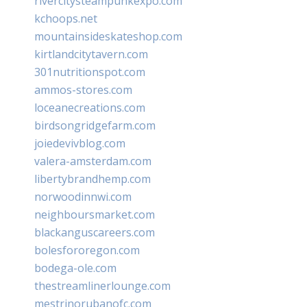
rivercitysteampunkexpo.com
kchoops.net
mountainsideskateshop.com
kirtlandcitytavern.com
301nutritionspot.com
ammos-stores.com
loceanecreations.com
birdsongridgefarm.com
joiedevivblog.com
valera-amsterdam.com
libertybrandhemp.com
norwoodinnwi.com
neighboursmarket.com
blackanguscareers.com
bolesfororegon.com
bodega-ole.com
thestreamlinerlounge.com
mestrinorubanofc.com