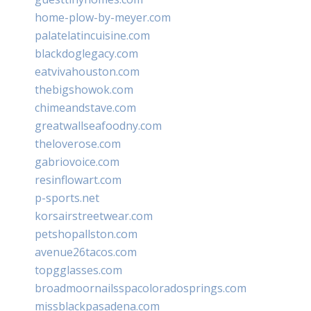
home-plow-by-meyer.com
palatelatincuisine.com
blackdoglegacy.com
eatvivahouston.com
thebigshowok.com
chimeandstave.com
greatwallseafoodny.com
theloverose.com
gabriovoice.com
resinflowart.com
p-sports.net
korsairstreetwear.com
petshopallston.com
avenue26tacos.com
topgglasses.com
broadmoornailsspacoloradosprings.com
missblackpasadena.com