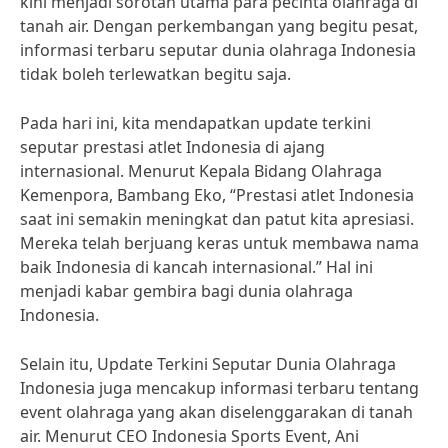
kini menjadi sorotan utama para pecinta olahraga di
tanah air. Dengan perkembangan yang begitu pesat,
informasi terbaru seputar dunia olahraga Indonesia
tidak boleh terlewatkan begitu saja.
Pada hari ini, kita mendapatkan update terkini
seputar prestasi atlet Indonesia di ajang
internasional. Menurut Kepala Bidang Olahraga
Kemenpora, Bambang Eko, “Prestasi atlet Indonesia
saat ini semakin meningkat dan patut kita apresiasi.
Mereka telah berjuang keras untuk membawa nama
baik Indonesia di kancah internasional.” Hal ini
menjadi kabar gembira bagi dunia olahraga
Indonesia.
Selain itu, Update Terkini Seputar Dunia Olahraga
Indonesia juga mencakup informasi terbaru tentang
event olahraga yang akan diselenggarakan di tanah
air. Menurut CEO Indonesia Sports Event, Ani