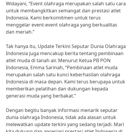
Widayani, “Event olahraga merupakan salah satu cara
untuk membangkitkan semangat dan prestasi atlet
Indonesia. Kami berkomitmen untuk terus
menggelar event-event olahraga yang berkualitas
dan meriah.”
Tak hanya itu, Update Terkini Seputar Dunia Olahraga
Indonesia juga mencakup berita tentang pembinaan
atlet muda di tanah air. Menurut Ketua PB PON
Indonesia, Emma Sarinah, “Pembinaan atlet muda
merupakan salah satu kunci keberhasilan olahraga
Indonesia di masa depan. Kami terus berupaya untuk
memberikan pelatihan dan dukungan kepada
generasi muda yang berbakat.”
Dengan begitu banyak informasi menarik seputar
dunia olahraga Indonesia, tidak ada alasan untuk
melewatkan update terkini yang sedang terjadi. Mari
kita dukung dan apresiasi prestasi atlet Indonesia di