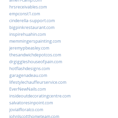
ameri-camp.com
hrsreceivables.com
empconst1.com
cinderella-support.com
bigpinkrestaurant.com
inspirehuahin.com
memmingerspainting.com
jeremypbeasley.com
thesandwichdepotcos.com
drgiggleshouseofpain.com
hotflashdesigns.com
garagenadeau.com
lifestylechauffeurservice.com
EverNewNails.com
insideoutdecoratingcentre.com
salvatoresinpoint.com
jovialfloralco.com
johnlscotthometeam.com