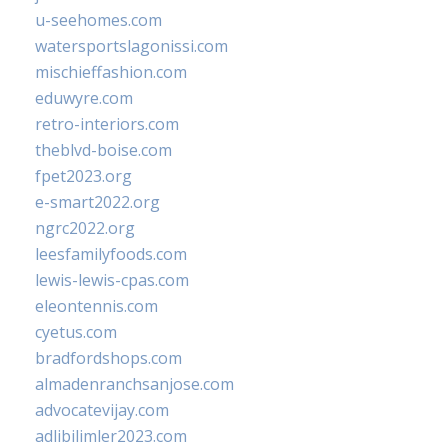
u-seehomes.com
watersportslagonissi.com
mischieffashion.com
eduwyre.com
retro-interiors.com
theblvd-boise.com
fpet2023.org
e-smart2022.org
ngrc2022.org
leesfamilyfoods.com
lewis-lewis-cpas.com
eleontennis.com
cyetus.com
bradfordshops.com
almadenranchsanjose.com
advocatevijay.com
adlibilimler2023.com