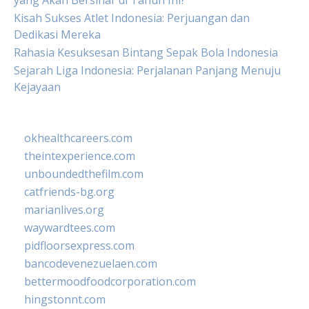
yang Akan Bersinar di Tahun Ini?
Kisah Sukses Atlet Indonesia: Perjuangan dan
Dedikasi Mereka
Rahasia Kesuksesan Bintang Sepak Bola Indonesia
Sejarah Liga Indonesia: Perjalanan Panjang Menuju
Kejayaan
okhealthcareers.com
theintexperience.com
unboundedthefilm.com
catfriends-bg.org
marianlives.org
waywardtees.com
pidfloorsexpress.com
bancodevenezuelaen.com
bettermoodfoodcorporation.com
hingstonnt.com