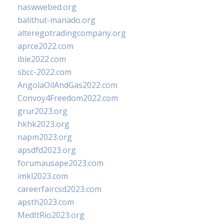
naswwebed.org
balithut-manado.org
alteregotradingcompany.org
aprce2022.com
ibie2022.com
sbcc-2022.com
AngolaOilAndGas2022.com
Convoy4Freedom2022.com
grur2023.org
hkhk2023.org
napm2023.org
apsdfd2023.org
forumausape2023.com
imkl2023.com
careerfaircsd2023.com
apsth2023.com
MedItRio2023.org