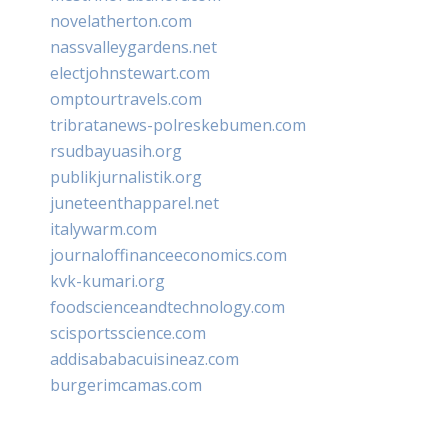
novelatherton.com
nassvalleygardens.net
electjohnstewart.com
omptourtravels.com
tribratanews-polreskebumen.com
rsudbayuasih.org
publikjurnalistik.org
juneteenthapparel.net
italywarm.com
journaloffinanceeconomics.com
kvk-kumari.org
foodscienceandtechnology.com
scisportsscience.com
addisababacuisineaz.com
burgerimcamas.com