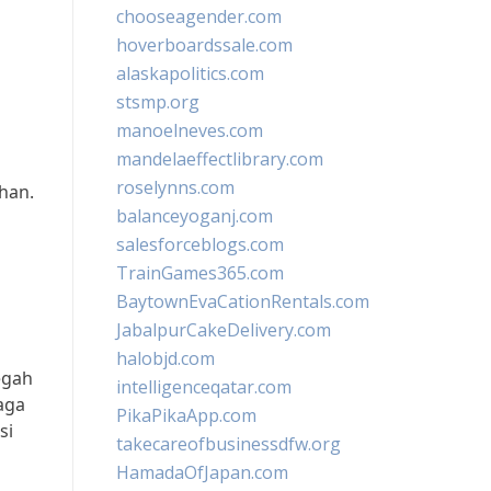
chooseagender.com
hoverboardssale.com
alaskapolitics.com
stsmp.org
manoelneves.com
mandelaeffectlibrary.com
roselynns.com
han.
balanceyoganj.com
salesforceblogs.com
TrainGames365.com
BaytownEvaCationRentals.com
JabalpurCakeDelivery.com
halobjd.com
egah
intelligenceqatar.com
aga
PikaPikaApp.com
si
takecareofbusinessdfw.org
HamadaOfJapan.com