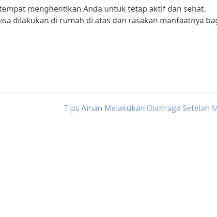
 tempat menghentikan Anda untuk tetap aktif dan sehat.
 bisa dilakukan di rumah di atas dan rasakan manfaatnya ba
Tips Aman Melakukan Olahraga Setelah 