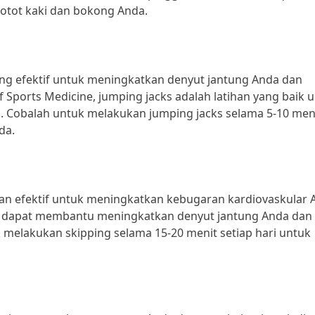
 otot kaki dan bokong Anda.
yang efektif untuk meningkatkan denyut jantung Anda dan
Sports Medicine, jumping jacks adalah latihan yang baik 
 Cobalah untuk melakukan jumping jacks selama 5-10 men
da.
an efektif untuk meningkatkan kebugaran kardiovaskular 
ng dapat membantu meningkatkan denyut jantung Anda dan
melakukan skipping selama 15-20 menit setiap hari untuk