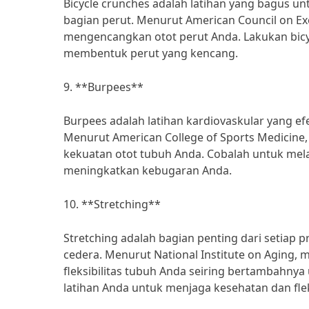
Bicycle crunches adalah latihan yang bagus 
bagian perut. Menurut American Council on Exer
mengencangkan otot perut Anda. Lakukan bicycl
membentuk perut yang kencang.
9. **Burpees**
Burpees adalah latihan kardiovaskular yang e
Menurut American College of Sports Medicine,
kekuatan otot tubuh Anda. Cobalah untuk mela
meningkatkan kebugaran Anda.
10. **Stretching**
Stretching adalah bagian penting dari setiap 
cedera. Menurut National Institute on Aging,
fleksibilitas tubuh Anda seiring bertambahnya 
latihan Anda untuk menjaga kesehatan dan flek