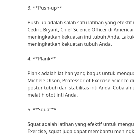
3. **Push-up**
Push-up adalah salah satu latihan yang efekt
Cedric Bryant, Chief Science Officer di Ameri
meningkatkan kekuatan inti tubuh Anda. Lakuka
meningkatkan kekuatan tubuh Anda.
4. **Plank**
Plank adalah latihan yang bagus untuk mengu
Michele Olson, Professor of Exercise Science
postur tubuh dan stabilitas inti Anda. Cobalah
melatih otot inti Anda.
5. **Squat**
Squat adalah latihan yang efektif untuk meng
Exercise, squat juga dapat membantu meningkat