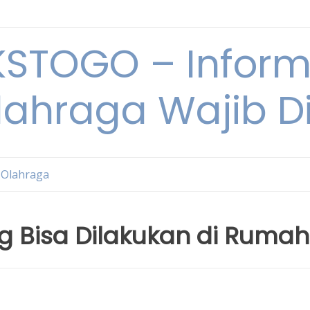
STOGO – Informa
lahraga Wajib D
 Olahraga
ng Bisa Dilakukan di Rumah