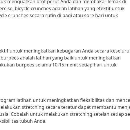
untuk menguatkan otot perut Anda dan membakar lemak di
cise, bicycle crunches adalah latihan yang efektif untuk
e crunches secara rutin di pagi atau sore hari untuk
fektif untuk meningkatkan kebugaran Anda secara keseluru
 burpees adalah latihan yang baik untuk meningkatkan
kukan burpees selama 10-15 menit setiap hari untuk
program latihan untuk meningkatkan fleksibilitas dan menc
 melakukan stretching secara teratur dapat membantu menj
usia. Cobalah untuk melakukan stretching setelah setiap se
sibilitas tubuh Anda.