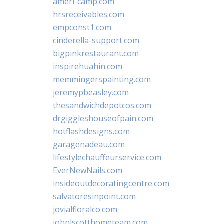
ameri-camp.com
hrsreceivables.com
empconst1.com
cinderella-support.com
bigpinkrestaurant.com
inspirehuahin.com
memmingerspainting.com
jeremypbeasley.com
thesandwichdepotcos.com
drgiggleshouseofpain.com
hotflashdesigns.com
garagenadeau.com
lifestylechauffeurservice.com
EverNewNails.com
insideoutdecoratingcentre.com
salvatoresinpoint.com
jovialfloralco.com
johnlscotthometeam.com