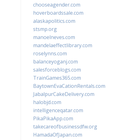
chooseagender.com
hoverboardssale.com
alaskapolitics.com
stsmp.org
manoelneves.com
mandelaeffectlibrary.com
roselynns.com
balanceyoganj.com
salesforceblogs.com
TrainGames365.com
BaytownEvaCationRentals.com
JabalpurCakeDelivery.com
halobjd.com
intelligenceqatar.com
PikaPikaApp.com
takecareofbusinessdfw.org
HamadaOfJapan.com