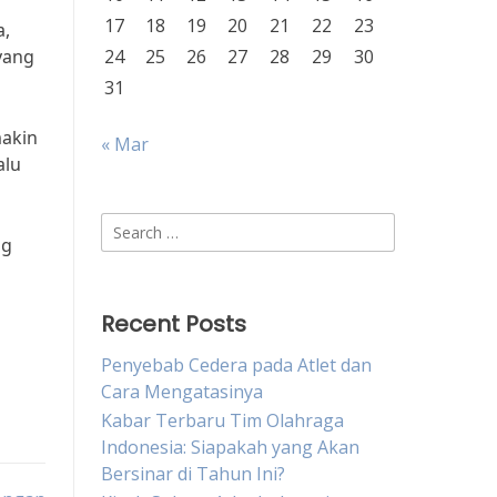
17
18
19
20
21
22
23
a,
yang
24
25
26
27
28
29
30
31
makin
« Mar
alu
Search
ng
for:
Recent Posts
Penyebab Cedera pada Atlet dan
Cara Mengatasinya
Kabar Terbaru Tim Olahraga
Indonesia: Siapakah yang Akan
Bersinar di Tahun Ini?