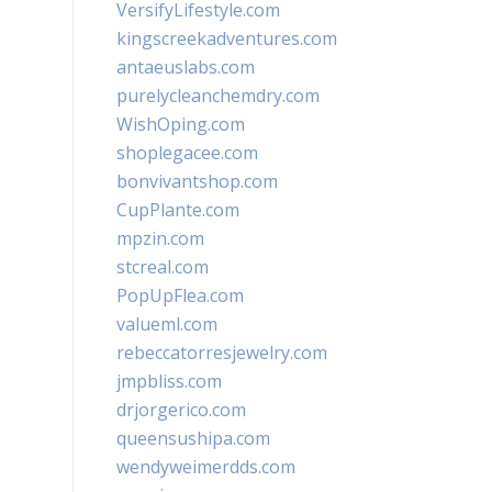
VersifyLifestyle.com
kingscreekadventures.com
antaeuslabs.com
purelycleanchemdry.com
WishOping.com
shoplegacee.com
bonvivantshop.com
CupPlante.com
mpzin.com
stcreal.com
PopUpFlea.com
valueml.com
rebeccatorresjewelry.com
jmpbliss.com
drjorgerico.com
queensushipa.com
wendyweimerdds.com