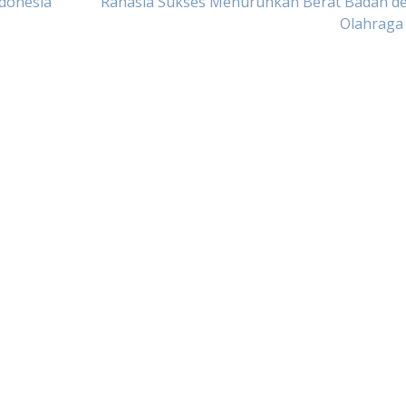
ndonesia
Rahasia Sukses Menurunkan Berat Badan d
Olahraga