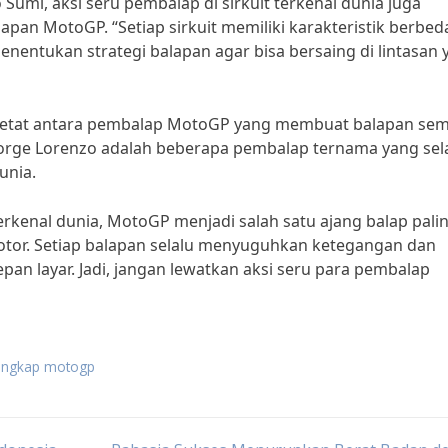
Sumi, aksi seru pembalap di sirkuit terkenal dunia juga
pan MotoGP. “Setiap sirkuit memiliki karakteristik berbed
nentukan strategi balapan agar bisa bersaing di lintasan 
an ketat antara pembalap MotoGP yang membuat balapan se
Jorge Lorenzo adalah beberapa pembalap ternama yang sel
unia.
erkenal dunia, MotoGP menjadi salah satu ajang balap pali
motor. Setiap balapan selalu menyuguhkan ketegangan dan
an layar. Jadi, jangan lewatkan aksi seru para pembalap
rlengkap motogp