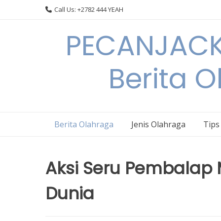
Skip
Call Us: +2782 444 YEAH
to
content
PECANJACK
Berita O
Berita Olahraga
Jenis Olahraga
Tips
Aksi Seru Pembalap M
Dunia